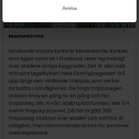
Avvisa
Marienkirche
Stralsunds största kyrka är Marienkirche. Kyrkan,
som ligger centralt i Stralsund, reser sig mäktigt
över stadens övriga byggnader. Det är den näst
störasta tegelkykan i hela Östersjöregionen. Gå
upp längs den vindlande trappan, som verkar
fortsätta i oändligheten. De höga trappstegen
avlöses ännu en gång av en gång och fler
trappsteg, tills ni nått utsiktsplattformen i det 104
meter höga kyrktornet. Då har ni gått 366
trappsteg. Utsikten över staden och vattnet är
oslagbar, men rekommenderas inte för personer
med höjdskräck.