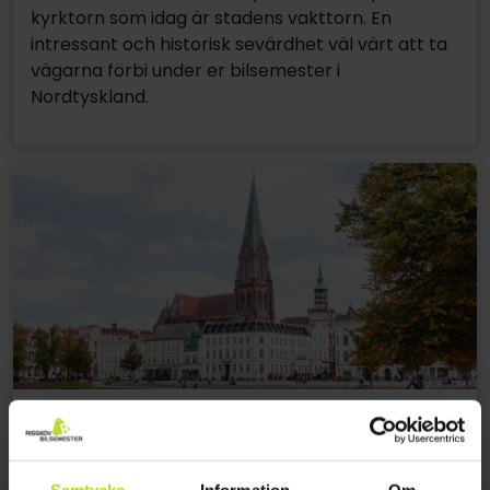
kyrktorn som idag är stadens vakttorn. En
intressant och historisk sevärdhet väl värt att ta
vägarna förbi under er bilsemester i
Nordtyskland.
Schwerin domkyrka
Mitt i Schwerin ligger den enorma Schwerin