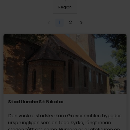
Region
1
2
Stadtkirche S:t Nikolai
Den vackra stadskyrkan i Grevesmühlen byggdes
ursprungligen som en tegelkyrka, långt innan
staden fått sitt namn. Numera är arkitekturen en