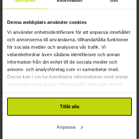
Samtycke
Information
Om
domkyrka som härrör från 1200-talet. Den
tidigare romersk-katolska katedralen
dedikerades till jungfru Maria och Johannes
Denna webbplats använder cookies
döparen och den ursprungliga byggnaden var av
trä. Under årens lopp har kyrkan varit en plats dit
Vi använder enhetsidentifierare för att anpassa innehållet
pilgrimmar vallfärdat på grund av att det sägs
och annonserna till användarna, tillhandahålla funktioner
att Heinrich I av Schwerin hade med sig en
för sociala medier och analysera vår trafik. Vi
droppe av Kristi blod hem från ett korståg till
vidarebefordrar även sådana identifierare och annan
Jerusalem och förde det till kyrkan. Domkyrkans
information från din enhet till de sociala medier och
karaktäristiska torn är 117.5 meter högt och
annons- och analysföretag som vi samarbetar med.
byggdes 1889-1893 och härifrån har ni en
Dessa kan i sin tur kombinera informationen med annan
fantastisk utsikt över Schwerin.
information som du har tillhandahållit eller som de har
samlat in när du har använt deras tjänster.
Tillåt alla
Anpassa