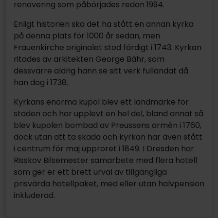
renovering som påbörjades redan 1994.
Enligt historien ska det ha stått en annan kyrka
på denna plats för 1000 år sedan, men
Frauenkirche originalet stod färdigt i 1743. Kyrkan
ritades av arkitekten George Bähr, som
dessvärre aldrig hann se sitt verk fulländat då
han dog i 1738.
Kyrkans enorma kupol blev ett landmärke för
staden och har upplevt en hel del, bland annat så
blev kupolen bombad av Preussens armén i 1760,
dock utan att ta skada och kyrkan har även stått
i centrum för maj upproret i 1849. I Dresden har
Risskov Bilsemester samarbete med flera hotell
som ger er ett brett urval av tillgängliga
prisvärda hotellpaket, med eller utan halvpension
inkluderad.