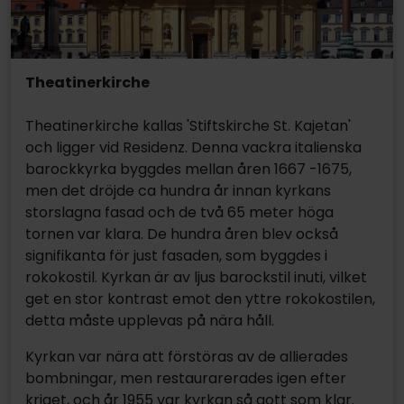
Theatinerkirche
Theatinerkirche kallas 'Stiftskirche St. Kajetan'
och ligger vid Residenz. Denna vackra italienska
barockkyrka byggdes mellan åren 1667 -1675,
men det dröjde ca hundra år innan kyrkans
storslagna fasad och de två 65 meter höga
tornen var klara. De hundra åren blev också
signifikanta för just fasaden, som byggdes i
rokokostil. Kyrkan är av ljus barockstil inuti, vilket
get en stor kontrast emot den yttre rokokostilen,
detta måste upplevas på nära håll.
Kyrkan var nära att förstöras av de allierades
bombningar, men restaurarerades igen efter
kriget, och år 1955 var kyrkan så gott som klar.