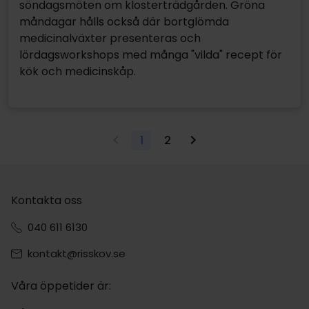
söndagsmöten om klosterträdgården. Gröna
måndagar hålls också där bortglömda
medicinalväxter presenteras och
lördagsworkshops med många "vilda" recept för
kök och medicinskåp.
1
2
Kontakta oss
040 611 6130
kontakt@risskov.se
Våra öppetider är: