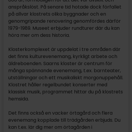
anspråkslöst. På senare tid hotade dock förfallet
på allvar klostrets olika byggnader och en
genomgripande renovering genomfördes därför
1979-1989. Museet erbjuder rundturer där du kan
höra mer om dess historia.
Klosterkomplexet är uppdelat i tre områden där
det finns kulturevenemang, kyrkligt arbete och
äldreboenden. Saarns kloster är centrum för
många spännande evenemang, t.ex. barnteater,
utställningar och ett musikaliskt morgonuppehåll.
Klostret håller regelbundet konserter med
klassisk musik, programmet hittar du på klostrets
hemsida.
Det finns också en vacker örtagård och flera
evenemang kopplade till trädgården erbjuds. Du
kan t.ex. lär dig mer om örtagården i