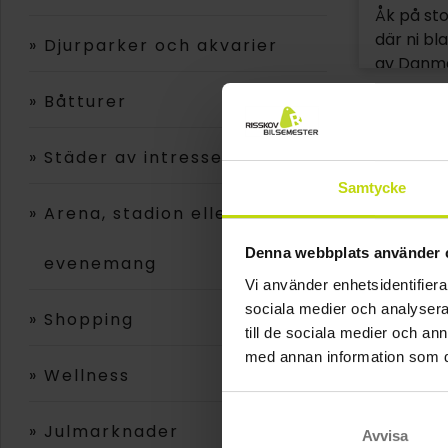
Åk på st
där ni bl
»
Djurparker och akvarier
av Danma
Köpenhamn
»
Båtturer
spännand
biograf m
»
Städer av intresse
köpcentr
aktivitet
Samtycke
»
Arena, stadion eller
Denna webbplats använder 
evenemang
Vi använder enhetsidentifierar
sociala medier och analysera 
»
Shopping
till de sociala medier och a
med annan information som du 
»
Wellness
»
Julmarknader
Avvisa