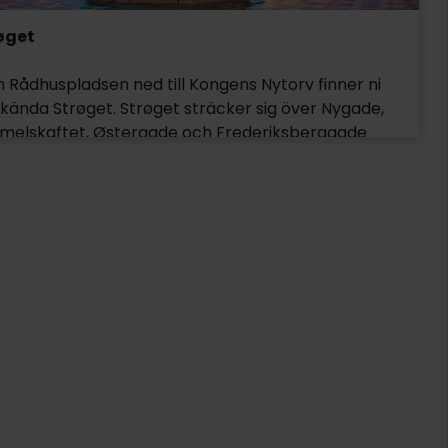
øget
n Rådhuspladsen ned till Kongens Nytorv finner ni
 kända Strøget. Strøget sträcker sig över Nygade,
melskaftet, Østergade och Frederiksberggade
t de tre torgen: Nytorv, Gammeltorv och
gertorv. Gatan är mest känd för sina många
ker och här finns allt från reavaror till Prada och
mès. Dessutom finns caféer och barer och ett
rmt utbud av restauranger, som erbjuder allt från
a biffar till thaimat och sushi. Men Strøget är också
klarnas och gatumusikanternas gata och har
ga historiska byggnader.