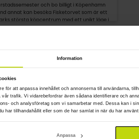
orstadssemester och bo billigt i Köpenhamn
and annat kan besöka Fisketorvet som är ett
rks största köpcentrum med ett unikt läge i
, precis intill vattnet. Här finns många
e butiker med high class fashion samt
1
ed Skandinaviens största filmduk. På
et hålls regelbundet olika evenemang och
er, och där finns restauranger för alla smaker.
Information
cookies
e för att anpassa innehållet och annonserna till användarna, tillh
vår trafik. Vi vidarebefordrar även sådana identifierare och anna
nnons- och analysföretag som vi samarbetar med. Dessa kan i sin
har tillhandahållit eller som de har samlat in när du har använt 
Anpassa