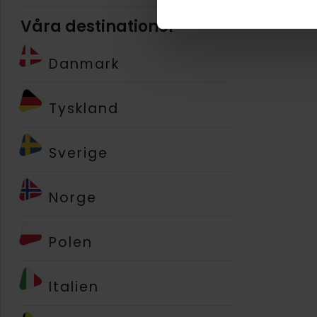
Våra destinationer
Danmark
Tyskland
Sverige
Norge
Polen
Italien