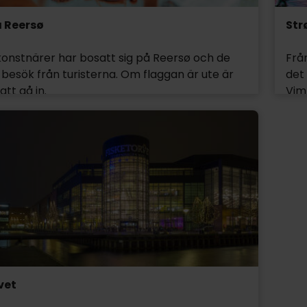
 Reersø
Str
konstnärer har bosatt sig på Reersø och de
Frå
besök från turisterna. Om flaggan är ute är
det
att gå in.
Vim
sam
 krukmakare, keramiker, bildkonstnärer,
Ama
nstnärer och bärnstenkonstnärer, så det
buti
ot för alla smaker.
Her
eno
stor
gyc
mån
vet