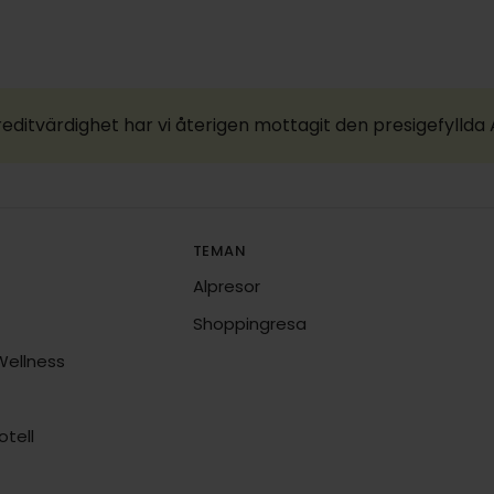
reditvärdighet har vi återigen mottagit den presigefylld
TEMAN
Alpresor
Shoppingresa
Wellness
tell