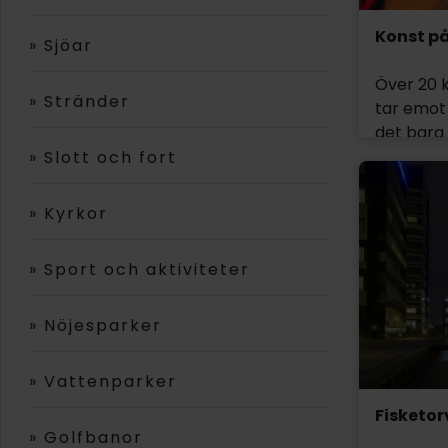
Konst på
»
Sjöar
Över 20 
»
Stränder
tar emot 
det bara 
»
Slott och fort
Det finns
smyckeko
»
Kyrkor
finns någ
»
Sport och aktiviteter
»
Nöjesparker
»
Vattenparker
Fisketor
»
Golfbanor