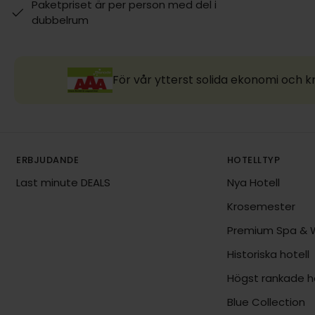
Paketpriset är per person med del i
dubbelrum
För vår ytterst solida ekonomi och k
ERBJUDANDE
HOTELLTYP
Last minute DEALS
Nya Hotell
Krosemester
Premium Spa & 
Historiska hotell
Högst rankade ho
Blue Collection