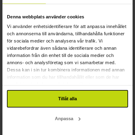
Kuststigen
Denna webbplats använder cookies
Passa på att ta en lång vandring längs Kuststigen
Vi använder enhetsidentifierare för att anpassa innehållet
som börjar vid Fredriksvern Verft mitt i Staverns
och annonserna till användarna, tillhandahålla funktioner
centrum. Leden slingrar sig vidare längs
för sociala medier och analysera vår trafik. Vi
Brunlanekusten till Nevlunghavn och sedan till
vidarebefordrar även sådana identifierare och annan
Helgeroa innan den slutar vid Ödegården vid
information från din enhet till de sociala medier och
Barkevik. Det är en sträcka på totalt ca 35 km,
annons- och analysföretag som vi samarbetar med.
men det är naturligtvis upp till var och en hur
Dessa kan i sin tur kombinera informationen med annan
långt man väljer att gå. Turen kan enkelt göras
information som du har tillhandahållit eller som de har
tillsammans barn, då det finns mycket att se på
samlat in när du har använt deras tjänster.
längs vägen samt möjligheter för att bada på
flera ställen.
Tillåt alla
Anpassa