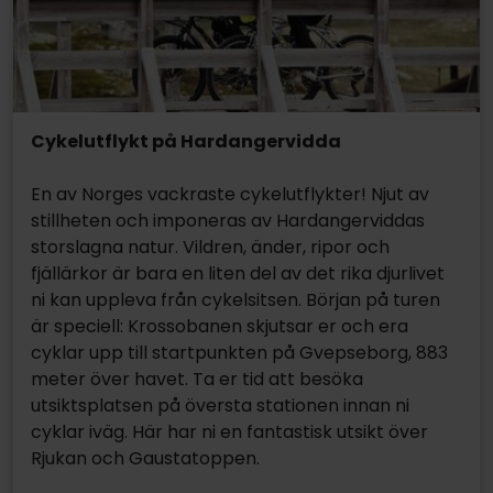
Cykelutflykt på Hardangervidda
En av Norges vackraste cykelutflykter! Njut av
stillheten och imponeras av Hardangerviddas
storslagna natur. Vildren, änder, ripor och
fjällärkor är bara en liten del av det rika djurlivet
ni kan uppleva från cykelsitsen. Början på turen
är speciell: Krossobanen skjutsar er och era
cyklar upp till startpunkten på Gvepseborg, 883
meter över havet. Ta er tid att besöka
utsiktsplatsen på översta stationen innan ni
cyklar iväg. Här har ni en fantastisk utsikt över
Rjukan och Gaustatoppen.