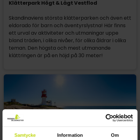
Klätterpark Högt & Lågt Vestflod
Skandinaviens största klätterparken och även ett
eldorado för barn och äventyrslystna! Här finns
ett urval av aktiviteter och utmaningar uppe
bland träden, i olika nivåer, för olika åldrar i olika
teman. Den högsta och mest utmanande
klättringen är på en höjd på 30 meter!
Samtycke
Information
Om