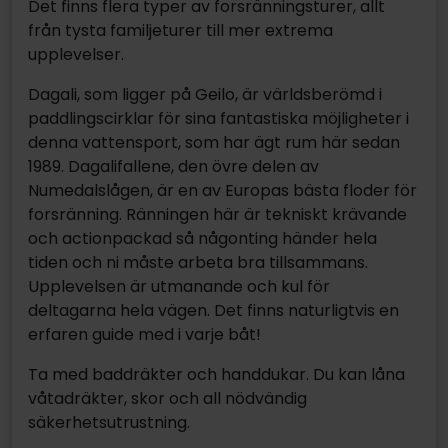
Det finns flera typer av forsränningsturer, allt
från tysta familjeturer till mer extrema
upplevelser.
Dagali, som ligger på Geilo, är världsberömd i
paddlingscirklar för sina fantastiska möjligheter i
denna vattensport, som har ägt rum här sedan
1989. Dagalifallene, den övre delen av
Numedalslågen, är en av Europas bästa floder för
forsränning. Ränningen här är tekniskt krävande
och actionpackad så någonting händer hela
tiden och ni måste arbeta bra tillsammans.
Upplevelsen är utmanande och kul för
deltagarna hela vägen. Det finns naturligtvis en
erfaren guide med i varje båt!
Ta med baddräkter och handdukar. Du kan låna
våtadräkter, skor och all nödvändig
säkerhetsutrustning.