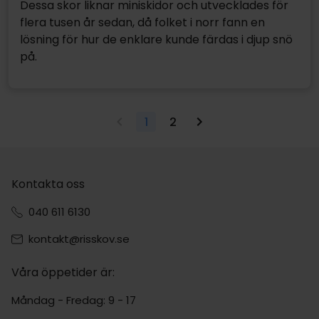
Dessa skor liknar miniskidor och utvecklades för
flera tusen år sedan, då folket i norr fann en
lösning för hur de enklare kunde färdas i djup snö
på.
1
2
Kontakta oss
040 611 6130
kontakt@risskov.se
Våra öppetider är:
Måndag - Fredag: 9 - 17