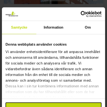
Minisemester i Esbjerg på västra Jylland
Scandic Olympic
Samtycke
Information
Om
Mycket bra
95 recensioner
4.3
/ 5
Esbjerg
Inkl tapas varje dag
Denna webbplats använder cookies
1x
övernattning
Vi använder enhetsidentifierare för att anpassa innehållet
1x
läcker frukostbuffé
och annonserna till användarna, tillhandahålla funktioner
1x
Tapas
Se allt som ingår
för sociala medier och analysera vår trafik. Vi
1x
1 glas vin/öl i baren
vidarebefordrar även sådana identifierare och annan
1x
kaffe att ta med
aug
949:-
sep
949:-
okt
information från din enhet till de sociala medier och
pp
pp
Totalt 1898:-
Totalt 1898:-
annons- och analysföretag som vi samarbetar med.
Dessa kan i sin tur kombinera informationen med annan
Se mer
information som du har tillhandahållit eller som de har
samlat in när du har använt deras tjänster.
1