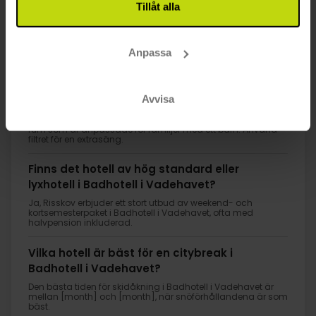
Tillåt alla
FAQ
Anpassa
Vilka hotell i Badhotell i Vadehavet har rum
Avvisa
för familjer med två barn?
Risskov erbjuder många hotell i Badhotell i Vadehavet med
rum som är anpassade för familjer med ett barn. Använd
filtret för en extrasäng.
Finns det hotell av hög standard eller
lyxhotell i Badhotell i Vadehavet?
Ja, Risskov erbjuder ett stort utbud av weekend- och
kortsemesterpaket i Badhotell i Vadehavet, ofta med
halvpension inkluderad.
Vilka hotell är bäst för en citybreak i
Badhotell i Vadehavet?
Den bästa tiden för skidåkning i Badhotell i Vadehavet är
mellan [month] och [month], när snöförhållandena är som
bäst.