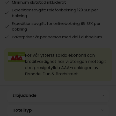
Minimum slutstäd inkluderat
Expeditionsavgift: telefonbokning 129 SEK per
bokning
Expeditionsavgift: för onlinebokning 89 SEK per
bokning
Paketpriset är per person med del i dubbelrum
För vår ytterst solida ekonomi och
kreditvärdighet har vi återigen mottagit
den presigefyllda AAA-rankingen av
Bisnode, Dun & Bradstreet.
Erbjudande
Hotelltyp