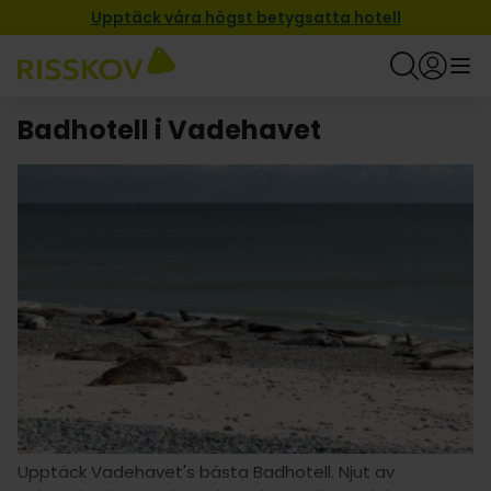
Upptäck våra högst betygsatta hotell
Badhotell i Vadehavet
Upptäck Vadehavet's bästa Badhotell. Njut av