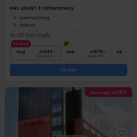
Inkl. utsökt 3-rättersmeny
1x
övernattning
1x
frukost
1x
utsökt 3-rättersmeny - kökets val
Se allt som ingår
1x
Välkomstdrink kl 17:00
FÅ KVAR
∞
Gratis parkering och internet
aug
949:-
sep
879:-
okt
pp
pp
Totalt 1898:-
Totalt 1758:-
Se mer
26%
Spara upp till