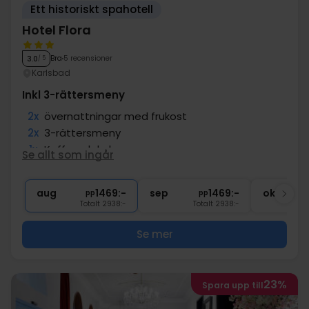
Ett historiskt spahotell
Hotel Flora
Bra
5 recensioner
3.0
/ 5
Karlsbad
Inkl 3-rättersmeny
2x
övernattningar med frukost
2x
3-rättersmeny
1x
Kaffe och kaka
Se allt som ingår
2x
1 glas vin/öl/vatten
∞
Fri tillgång till pooler
aug
1469:-
sep
1469:-
okt
pp
pp
Totalt 2938:-
Totalt 2938:-
Se mer
23%
Spara upp till