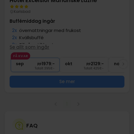
Hotel Excelsior Mariánské Lázně
Karlsbad
Buffémiddag ingår
2x
övernattningar med frukost
2x
Kvällsbuffé
2x
Tillgång till bastu
Se allt som ingår
∞
Gratis tillgång till pool och wellness
FÅ KVAR
2x
Gratis parkering
sep
1979:-
okt
2129:-
nov
pp
pp
Totalt 3958:-
Totalt 4258:-
Se mer
1
FAQ