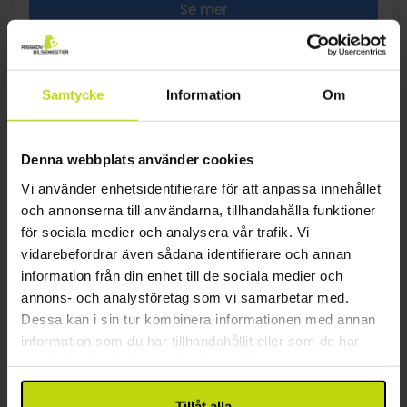
Se mer
25%
Spara upp till
Samtycke
Information
Om
Denna webbplats använder cookies
Vi använder enhetsidentifierare för att anpassa innehållet
och annonserna till användarna, tillhandahålla funktioner
för sociala medier och analysera vår trafik. Vi
Med ett stort spaområde
vidarebefordrar även sådana identifierare och annan
Chateau Monty SPA Resort
information från din enhet till de sociala medier och
annons- och analysföretag som vi samarbetar med.
Utmärkt
1 recensioner
5.0
/ 5
Dessa kan i sin tur kombinera informationen med annan
Karlovy Vary
information som du har tillhandahållit eller som de har
Inkl. halvpension
samlat in när du har använt deras tjänster.
2x
övernattningar med frukost
Tillåt alla