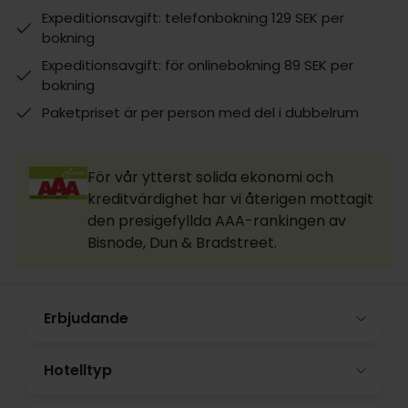
Expeditionsavgift: telefonbokning 129 SEK per
bokning
Expeditionsavgift: för onlinebokning 89 SEK per
bokning
Paketpriset är per person med del i dubbelrum
För vår ytterst solida ekonomi och
kreditvärdighet har vi återigen mottagit
den presigefyllda AAA-rankingen av
Bisnode, Dun & Bradstreet.
Erbjudande
Hotelltyp