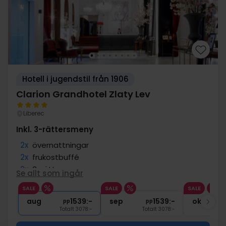
Hotell i jugendstil från 1906
Clarion Grandhotel Zlaty Lev
Liberec
Inkl. 3-rättersmeny
2x
övernattningar
2x
frukostbuffé
2x
3-rättersmeny
Se allt som ingår
1x
2 timmars tillgång till SPA
SALE
SALE
SALE
1x
1 flaska mineralvatten
aug
1539:-
sep
1539:-
okt
pp
pp
Totalt 3078:-
Totalt 3078:-