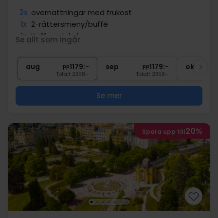
2x
övernattningar med frukost
1x
2-rättersmeny/buffé
1x
Kaffe och kaka
Se allt som ingår
∞
10% rabatt i outlet shoppingcenter
1x
1 välkomstdrink
aug
1179:-
sep
1179:-
okt
pp
pp
Totalt 2358:-
Totalt 2358:-
Se mer
20%
Spara upp till