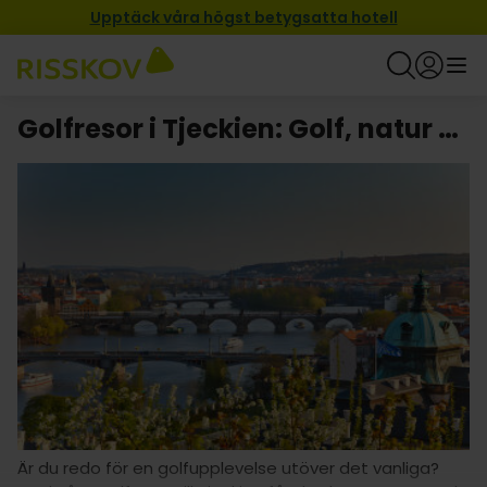
Upptäck våra högst betygsatta hotell
Golfresor i Tjeckien: Golf, natur och avkoppling i perfekt harmoni!
Är du redo för en golfupplevelse utöver det vanliga?