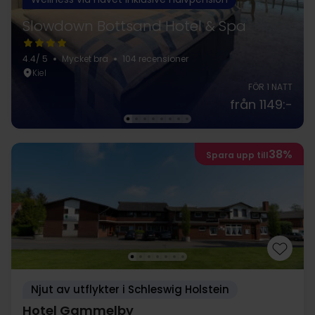
Slowdown Bottsand Hotel & Spa
4.4
/ 5
Mycket bra
104 recensioner
Kiel
FÖR 1 NATT
från 1149:-
38%
Spara upp till
Njut av utflykter i Schleswig Holstein
Hotel Gammelby