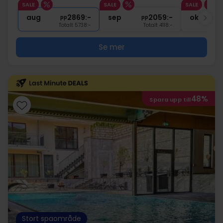
SALE
SALE
SALE
1x
1 flaska mineralvatten
aug
2869:-
sep
2059:-
okt
pp
pp
Totalt 5738:-
Totalt 4118:-
Se mer
48%
Spara upp till
Stort spaområde