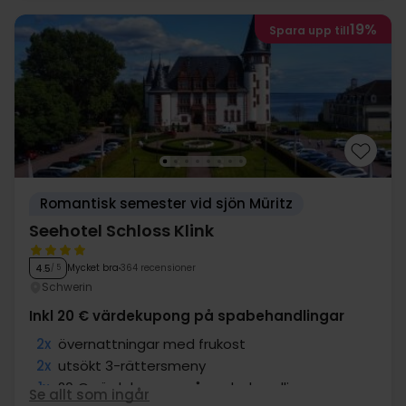
19%
Spara upp till
Romantisk semester vid sjön Müritz
Seehotel Schloss Klink
Mycket bra
364 recensioner
4.5
/ 5
Schwerin
Inkl 20 € värdekupong på spabehandlingar
2x
övernattningar med frukost
2x
utsökt 3-rättersmeny
1x
20 € värdekupong på spabehandlingar
Se allt som ingår