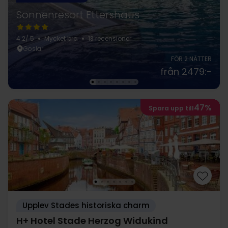
Sonnenresort Ettershaus
4.2
/ 5
Mycket bra
13 recensioner
Goslar
FÖR 2 NÄTTER
från 2479:-
47%
Spara upp till
Upplev Stades historiska charm
H+ Hotel Stade Herzog Widukind