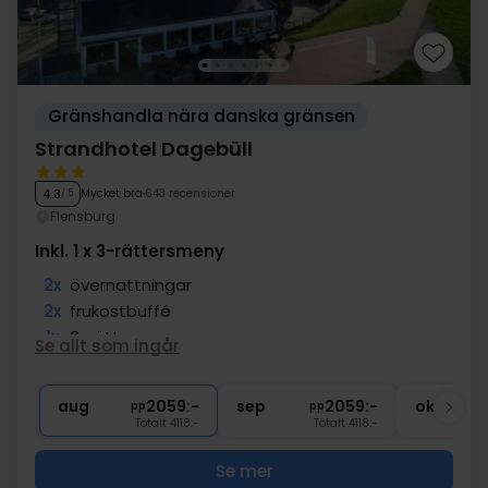
Gränshandla nära danska gränsen
Strandhotel Dagebüll
Mycket bra
643 recensioner
4.3
/ 5
Flensburg
Inkl. 1 x 3-rättersmeny
2x
övernattningar
2x
frukostbuffé
1x
3-rättersmeny
Se allt som ingår
1x
flaska vin på rummet (att dela)
∞
Gratis internet och parkering
aug
2059:-
sep
2059:-
okt
pp
pp
Totalt 4118:-
Totalt 4118:-
Se mer