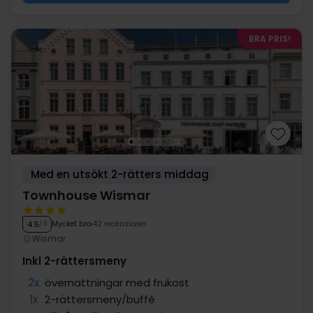
BRA PRIS!
Med en utsökt 2-rätters middag
Townhouse Wismar
Mycket bra
42 recensioner
4.5
/ 5
Wismar
Inkl 2-rättersmeny
2x
övernattningar med frukost
1x
2-rättersmeny/buffé