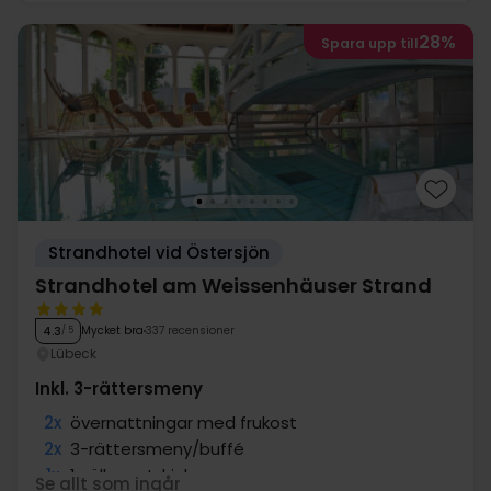
28%
Spara upp till
Strandhotel vid Östersjön
Strandhotel am Weissenhäuser Strand
Mycket bra
337 recensioner
4.3
/ 5
Lübeck
Inkl. 3-rättersmeny
2x
övernattningar med frukost
2x
3-rättersmeny/buffé
1x
1 välkomstdrink
Se allt som ingår