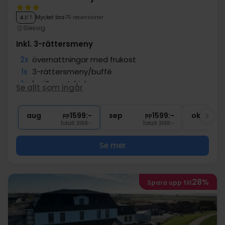
Mycket bra
75 recensioner
4.1
/ 5
Slesvig
Inkl. 3-rättersmeny
2x
övernattningar med frukost
1x
3-rättersmeny/buffé
1x
1 välkomstdrink
Se allt som ingår
1x
1 fl. vatten per rum vid ankomst
∞
Gratis internet och parkering
aug
1599:-
sep
1599:-
okt
pp
pp
Totalt 3198:-
Totalt 3198:-
Se mer
28%
Spara upp till