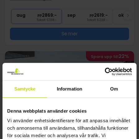
1x
flaska vin på rummet (att dela)
2x
Tillgång till pool, bastu & gym
aug
2869:-
sep
2619:-
okt
pp
pp
Totalt 5738:-
Totalt 5238:-
Se mer
22%
Spara upp till
Samtycke
Information
Om
Denna webbplats använder cookies
Rymliga rum och lägenheter
Vi använder enhetsidentifierare för att anpassa innehållet
Intermar Hotel & Apartments
och annonserna till användarna, tillhandahålla funktioner
för sociala medier och analysera vår trafik. Vi
Mycket bra
117 recensioner
4.3
/ 5