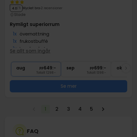
Mycket bra
2 recensioner
4.0
/ 5
Stade
Rymligt superiorrum
1x
övernattning
1x
frukostbuffé
1x
Lunchpaket
Se allt som ingår
1x
välkomstdrink i lobbyn
∞
Uppgradering till Superiordubbelrum
aug
649:-
sep
699:-
okt
pp
pp
Totalt 1298:-
Totalt 1398:-
Se mer
1
2
3
4
5
FAQ