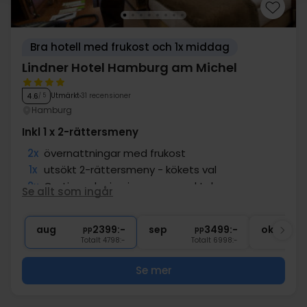
Bra hotell med frukost och 1x middag
Lindner Hotel Hamburg am Michel
Utmärkt
31 recensioner
4.6
/ 5
Hamburg
Inkl 1 x 2-rättersmeny
2x
övernattningar med frukost
1x
utsökt 2-rättersmeny - kökets val
2x
Gratis parkering i garage med tak
Se allt som ingår
2x
Centralt läge
1x
1 fl. vatten på rummet (att dela)
aug
2399:-
sep
3499:-
okt
pp
pp
Totalt 4798:-
Totalt 6998:-
Se mer