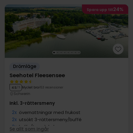
24%
Spara upp till
Drömläge
Seehotel Fleesensee
Mycket bra
153 recensioner
4.5
/ 5
Schwerin
Inkl. 3-rättersmeny
2x
övernattningar med frukost
2x
utsökt 3-rättersmeny/buffé
2x
kaffe/te och kaka
Se allt som ingår