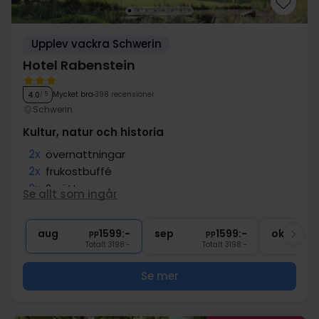
Upplev vackra Schwerin
Hotel Rabenstein
Mycket bra
398 recensioner
4.0
/ 5
Schwerin
Kultur, natur och historia
2x
övernattningar
2x
frukostbuffé
2x
2-rättersmeny
Se allt som ingår
∞
Gratis parkering
∞
Gratis internet
aug
1599:-
sep
1599:-
okt
pp
pp
Totalt 3198:-
Totalt 3198:-
Se mer