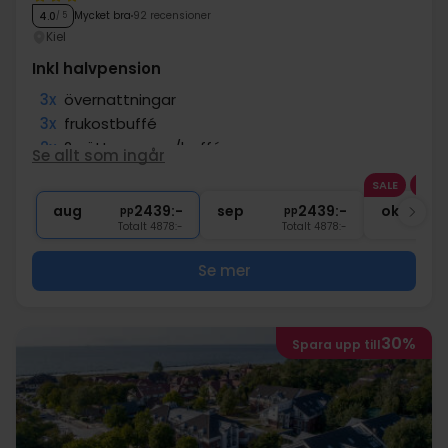
Mycket bra
92 recensioner
4.0
/ 5
Kiel
Inkl halvpension
3x
övernattningar
3x
frukostbuffé
2x
2-rättersmeny/buffé
Se allt som ingår
1x
1 timme bastu
SALE
∞
10% rabatt i Neumünster Outlet
aug
2439:-
sep
2439:-
okt
pp
pp
Totalt 4878:-
Totalt 4878:-
Se mer
30%
Spara upp till