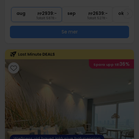
1x
välkomstdrink
∞
Fri tillgång till spaavdelningen
aug
2939:-
sep
2639:-
okt
pp
pp
Totalt 5878:-
Totalt 5278:-
Se mer
36%
Spara upp till
Wellness vid havet inklusive halvpension