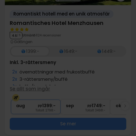
Romantiskt hotell med en unik atmosfär
Romantisches Hotel Menzhausen
Utmärkt
1124 recensioner
4.6
/ 5
Göttingen
1399:-
1649:-
1449:-
Inkl. 3-rättersmeny
2x
övernattningar med frukostbuffé
2x
3-rättersmeny/buffé
1x
kaffe/te och kaka
Se allt som ingår
1x
1 välkomstdrink
∞
Gratis entré till wellnessavdelning
aug
1399:-
sep
1749:-
okt
pp
pp
Totalt 2798:-
Totalt 3498:-
Se mer