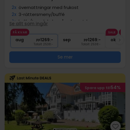
2x
övernattningar med frukost
2x
3-rättersmeny/buffé
1x
kaffe/te och kaka på ankomstdagen
Se allt som ingår
1x
1 glas bubbel
FÅ KVAR
SALE
1x
spel på kägelbana
aug
1269:-
sep
1269:-
okt
pp
pp
Totalt 2538:-
Totalt 2538:-
Se mer
54%
Spara upp till