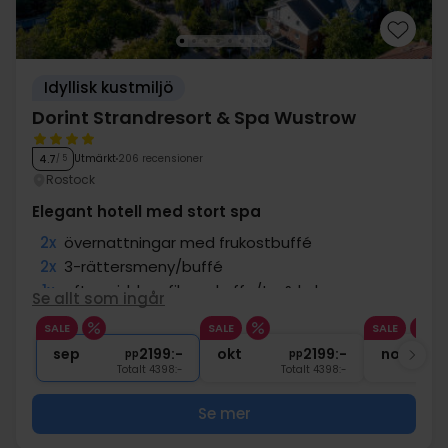
Idyllisk kustmiljö
Dorint Strandresort & Spa Wustrow
Utmärkt
206 recensioner
4.7
/ 5
Rostock
Elegant hotell med stort spa
2x
övernattningar med frukostbuffé
2x
3-rättersmeny/buffé
1x
eftermiddagsfika m.kaffe/te & kaka
Se allt som ingår
∞
Fri tillgång till spaavdelningen
SALE
SALE
SALE
1x
1 välkomstdrink
sep
2199:-
okt
2199:-
nov
pp
pp
Totalt 4398:-
Totalt 4398:-
Se mer