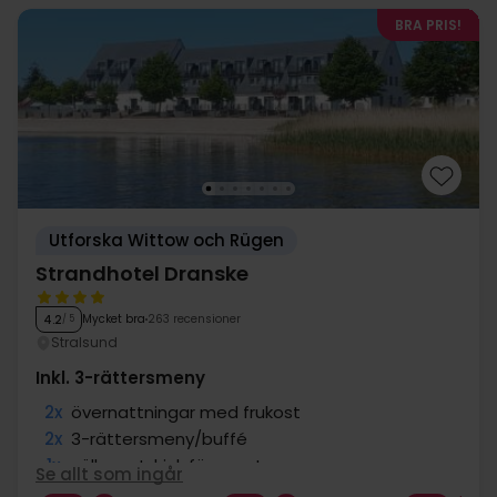
BRA PRIS!
Utforska Wittow och Rügen
Strandhotel Dranske
Mycket bra
263 recensioner
4.2
/ 5
Stralsund
Inkl. 3-rättersmeny
2x
övernattningar med frukost
2x
3-rättersmeny/buffé
1x
välkomstdrink före maten
Se allt som ingår
2x
Tillgång till bastu och gym