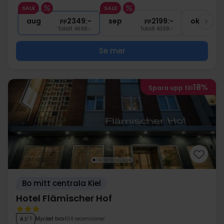
1x
gratis dryck
SALE
SALE
∞
Fri tillgång till spaavdelningen
aug
2349:-
sep
2199:-
okt
pp
pp
Totalt 4698:-
Totalt 4398:-
Se mer
18%
Spara upp till
Bo mitt centrala Kiel
Hotel Flämischer Hof
Mycket bra
104 recensioner
4.1
/ 5