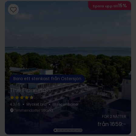
15%
Spara upp till
Bara ett stenkast från Östersjön
The Flamingo
4.3
/ 5
Mycket bra
18 recensioner
Timmendorfer Strand
FÖR 2 NÄTTER
från 1659:-