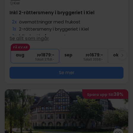
Kiel
Inkl 2-rättersmeny i bryggeriet i Kiel
2x
övernattningar med frukost
1x
2-rättersmeny i bryggeriet i Kiel
1x
1 flaska öl på rummet
Se allt som ingår
∞
Drycker ingår under middagen
FÅ KVAR
1x
välkomstdrink
aug
1879:-
sep
1679:-
okt
pp
pp
Totalt 3758:-
Totalt 3358:-
Se mer
38%
Spara upp till