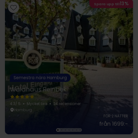
13%
Spara upp till
Semestra nära Hamburg
Waldhaus Reinbek
4.3
/ 5
Mycket bra
24 recensioner
Hamburg
FÖR 2 NÄTTER
från 1699:-