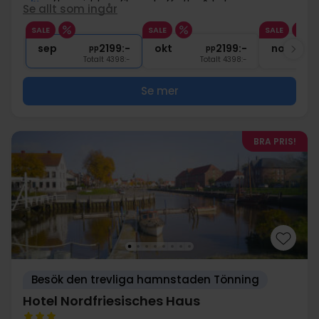
1x
eftermiddagsfika m.kaffe/te & kaka
Se allt som ingår
∞
Fri tillgång till spaavdelningen
SALE
SALE
SALE
1x
1 välkomstdrink
sep
2199:-
okt
2199:-
nov
pp
pp
Totalt 4398:-
Totalt 4398:-
Se mer
BRA PRIS!
Besök den trevliga hamnstaden Tönning
Hotel Nordfriesisches Haus