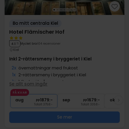
Bo mitt centrala Kiel
Hotel Flämischer Hof
Mycket bra
104 recensioner
4.1
/ 5
Kiel
Inkl 2-rättersmeny i bryggeriet i Kiel
2x
övernattningar med frukost
1x
2-rättersmeny i bryggeriet i Kiel
1x
1 flaska öl på rummet
Se allt som ingår
∞
Drycker ingår under middagen
FÅ KVAR
1x
välkomstdrink
aug
1879:-
sep
1679:-
okt
pp
pp
Totalt 3758:-
Totalt 3358:-
Se mer