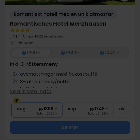
Romantiskt hotell med en unik atmosfär
Romantisches Hotel Menzhausen
Utmärkt
1122 recensioner
4.6
/ 5
Göttingen
1399:-
1649:-
1449:-
Inkl. 3-rättersmeny
2x
övernattningar med frukostbuffé
2x
3-rättersmeny/buffé
1x
kaffe/te och kaka
Se allt som ingår
1x
1 välkomstdrink
∞
Gratis entré till wellnessavdelning
aug
1399:-
sep
1749:-
okt
pp
pp
Totalt 2798:-
Totalt 3498:-
Se mer