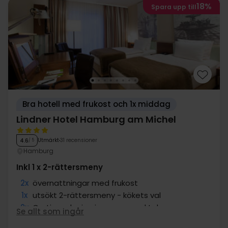
18%
Spara upp till
Bra hotell med frukost och 1x middag
Lindner Hotel Hamburg am Michel
Utmärkt
31 recensioner
4.6
/ 5
Hamburg
Inkl 1 x 2-rättersmeny
2x
övernattningar med frukost
1x
utsökt 2-rättersmeny - kökets val
2x
Gratis parkering i garage med tak
Se allt som ingår
2x
Centralt läge