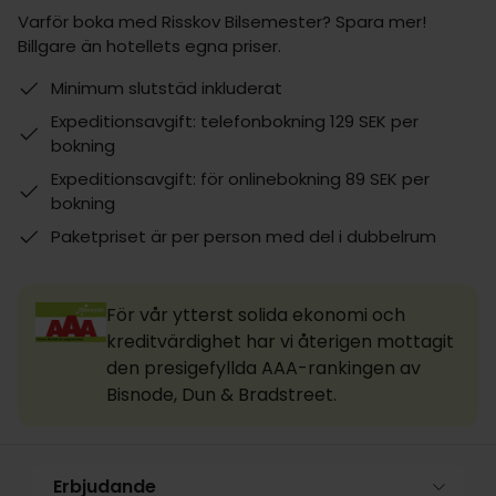
Varför boka med Risskov Bilsemester? Spara mer!
Billgare än hotellets egna priser.
Minimum slutstäd inkluderat
Expeditionsavgift: telefonbokning 129 SEK per
bokning
Expeditionsavgift: för onlinebokning 89 SEK per
bokning
Paketpriset är per person med del i dubbelrum
För vår ytterst solida ekonomi och
kreditvärdighet har vi återigen mottagit
den presigefyllda AAA-rankingen av
Bisnode, Dun & Bradstreet.
Erbjudande