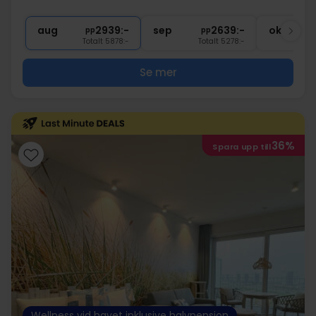
1x
välkomstdrink
∞
Fri tillgång till spaavdelningen
aug
2939:-
sep
2639:-
okt
pp
pp
Totalt 5878:-
Totalt 5278:-
Se mer
36%
Spara upp till
Wellness vid havet inklusive halvpension