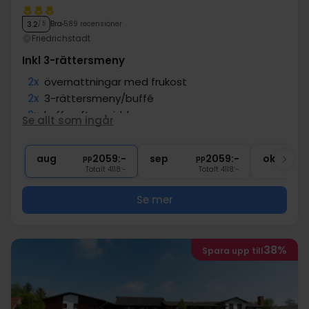
Bra
589 recensioner
3.2
/ 5
Friedrichstadt
Inkl 3-rättersmeny
2x
övernattningar med frukost
2x
3-rättersmeny/buffé
2x
kaffe efter middagen
Se allt som ingår
1x
1 välkomstdrink
∞
Gratis parkering (i mån av plats)
aug
2059:-
sep
2059:-
okt
pp
pp
Totalt 4118:-
Totalt 4118:-
Se mer
38%
Spara upp till