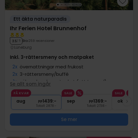
Ett äkta naturparadis
Ihr Ferien Hotel Brunnenhof
Bra
259 recensioner
3.5
/ 5
Lüneburg
Inkl. 3-rättersmeny och matpaket
2x
övernattningar med frukost
2x
3-rättersmeny/buffé
1x
välsmakande matpaket (att ta med)
Se allt som ingår
1x
Wellnesskupong 5 EUR
FÅ KVAR
SALE
SALE
2x
Fri tillgång till bastu och pool
aug
1439:-
sep
1369:-
okt
pp
pp
Totalt 2878:-
Totalt 2738:-
Se mer