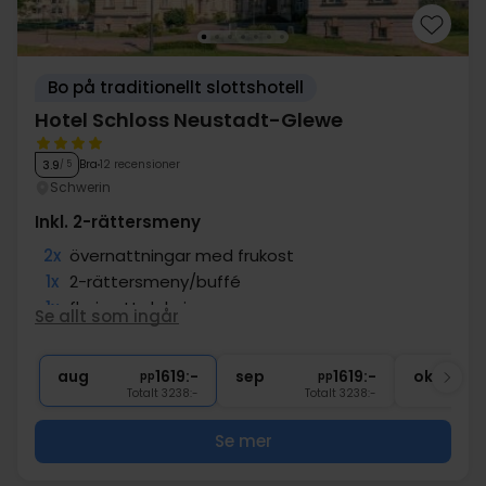
Bo på traditionellt slottshotell
Hotel Schloss Neustadt-Glewe
Bra
12 recensioner
3.9
/ 5
Schwerin
Inkl. 2-rättersmeny
2x
övernattningar med frukost
1x
2-rättersmeny/buffé
1x
fl. vin att dela i rum
Se allt som ingår
1x
1 välkomstdrink
1x
Tillgång till bastu
aug
1619:-
sep
1619:-
okt
pp
pp
Totalt 3238:-
Totalt 3238:-
Se mer