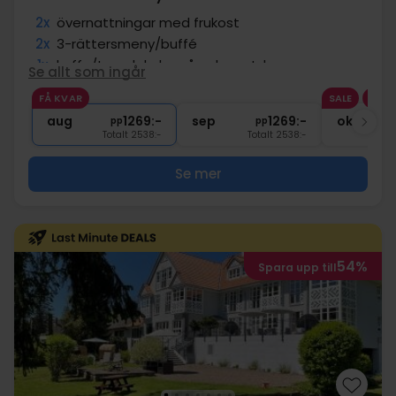
2x
övernattningar med frukost
2x
3-rättersmeny/buffé
1x
kaffe/te och kaka på ankomstdagen
Se allt som ingår
1x
1 glas bubbel
FÅ KVAR
SALE
1x
spel på kägelbana
aug
1269:-
sep
1269:-
okt
pp
pp
Totalt 2538:-
Totalt 2538:-
Se mer
54%
Spara upp till