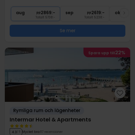
1x
flaska vin på rummet (att dela)
2x
Tillgång till pool, bastu & gym
aug
2869:-
sep
2619:-
okt
pp
pp
Totalt 5738:-
Totalt 5238:-
Se mer
22%
Spara upp till
Rymliga rum och lägenheter
Intermar Hotel & Apartments
Mycket bra
117 recensioner
4.3
/ 5