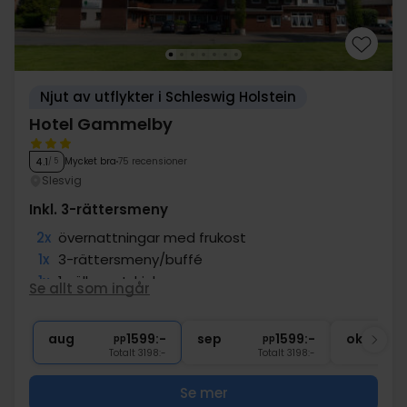
Njut av utflykter i Schleswig Holstein
Hotel Gammelby
Mycket bra
75 recensioner
4.1
/ 5
Slesvig
Inkl. 3-rättersmeny
2x
övernattningar med frukost
1x
3-rättersmeny/buffé
1x
1 välkomstdrink
Se allt som ingår
1x
1 fl. vatten per rum vid ankomst
∞
Gratis internet och parkering
aug
1599:-
sep
1599:-
okt
pp
pp
Totalt 3198:-
Totalt 3198:-
Se mer