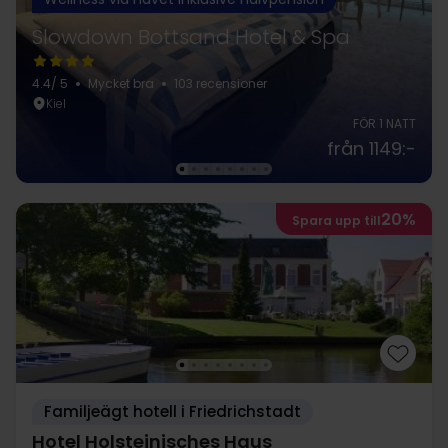
Slowdown Bottsand Hotel & Spa
4.4
/ 5
Mycket bra
103 recensioner
Kiel
FÖR 1 NATT
från 1149:-
20%
Spara upp till
Familjeägt hotell i Friedrichstadt
Hotel Holsteinisches Haus