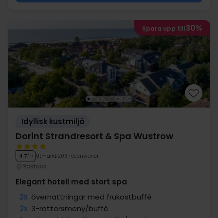
30%
Spara upp till
Idyllisk kustmiljö
Dorint Strandresort & Spa Wustrow
Utmärkt
206 recensioner
4.7
/ 5
Rostock
Elegant hotell med stort spa
2x
övernattningar med frukostbuffé
2x
3-rättersmeny/buffé