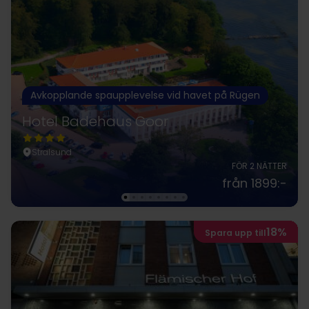
Avkopplande spaupplevelse vid havet på Rügen
Hotel Badehaus Goor
Stralsund
FÖR 2 NÄTTER
från 1899:-
18%
Spara upp till