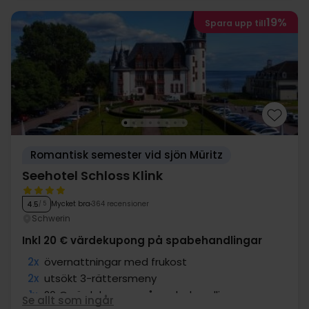
19%
Spara upp till
Romantisk semester vid sjön Müritz
Seehotel Schloss Klink
Mycket bra
364 recensioner
4.5
/ 5
Schwerin
Inkl 20 € värdekupong på spabehandlingar
2x
övernattningar med frukost
2x
utsökt 3-rättersmeny
1x
20 € värdekupong på spabehandlingar
Se allt som ingår