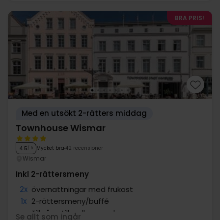
BRA PRIS!
Med en utsökt 2-rätters middag
Townhouse Wismar
Mycket bra
42 recensioner
4.5
/ 5
Wismar
Inkl 2-rättersmeny
2x
övernattningar med frukost
1x
2-rättersmeny/buffé
∞
Tillgång till wellness och gym
Se allt som ingår