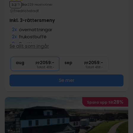
Bra
229 recensioner
3.2
/ 5
Friedrichstadt
Inkl. 3-rättersmeny
2x
övernattningar
2x
frukostbuffé
2x
3-rättersmeny
Se allt som ingår
1x
1 välkomstdrink
∞
Gratis parkering
aug
2059:-
sep
2059:-
pp
pp
Totalt 4118:-
Totalt 4118:-
Se mer
28%
Spara upp till