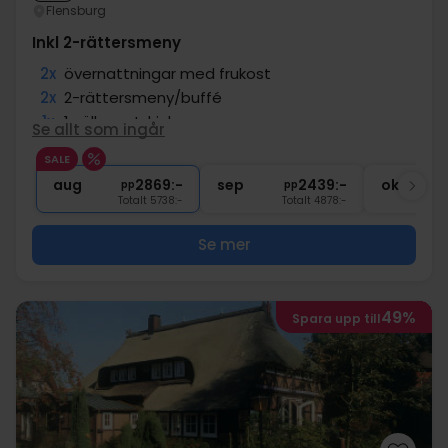
Flensburg
Inkl 2-rättersmeny
2x
övernattningar med frukost
2x
2-rättersmeny/buffé
1x
1 välkomstdrink
Se allt som ingår
1x
fl. vin per rum vid avresa
SALE
1x
Tillgång till bastu
aug
2869:-
sep
2439:-
okt
pp
pp
Totalt 5738:-
Totalt 4878:-
Se mer
49%
Spara upp till