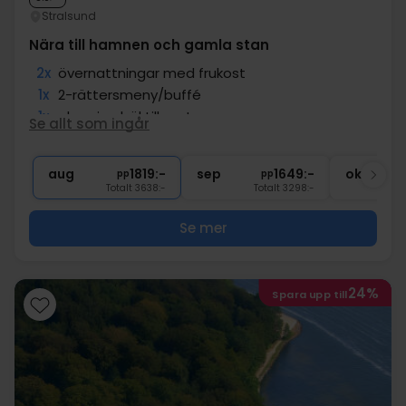
Stralsund
Nära till hamnen och gamla stan
2x
övernattningar med frukost
1x
2-rättersmeny/buffé
1x
glas vin el. öl till maten
Se allt som ingår
1x
Tillgång till bastu
∞
Tillgång till gym
aug
1819:-
sep
1649:-
okt
pp
pp
Totalt 3638:-
Totalt 3298:-
Se mer
24%
Spara upp till