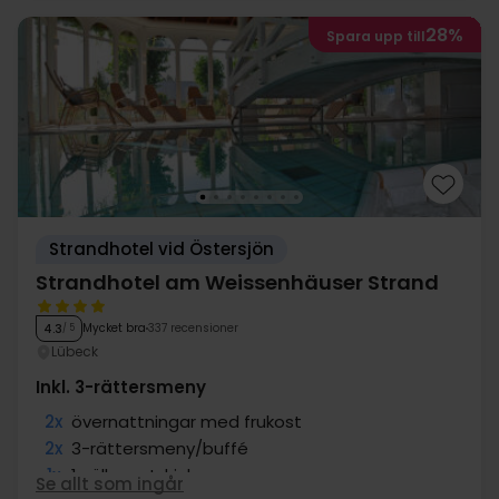
28%
Spara upp till
Strandhotel vid Östersjön
Strandhotel am Weissenhäuser Strand
Mycket bra
337 recensioner
4.3
/ 5
Lübeck
Inkl. 3-rättersmeny
2x
övernattningar med frukost
2x
3-rättersmeny/buffé
1x
1 välkomstdrink
Se allt som ingår