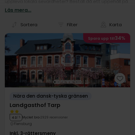
uppleva lokala sevärdheter? Beställ då ett uppehåll på
ett av våra många hotell! Våra hotelluppehåll är
Läs mera...
nämligen garanti för en god kör-själv semester i
Nordtyskland.
Sortera
Filter
Karta
34%
Spara upp till
Nära den dansk-tyska gränsen
Landgasthof Tarp
Mycket bra
2929 recensioner
4.0
/ 5
Flensburg
Inkl. 3-rättersmeny