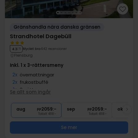
Gränshandla nära danska gränsen
Strandhotel Dagebüll
Mycket bra
642 recensioner
4.3
/ 5
Flensburg
Inkl. 1 x 3-rättersmeny
2x
övernattningar
2x
frukostbuffé
1x
3-rättersmeny
Se allt som ingår
1x
flaska vin på rummet (att dela)
∞
Gratis internet och parkering
aug
2059:-
sep
2059:-
okt
pp
pp
Totalt 4118:-
Totalt 4118:-
Se mer