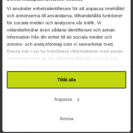
Neumünster
Vi använder enhetsidentifierare för att anpassa innehållet
Inkl. -10% i Neumünster Outlet
och annonserna till användarna, tillhandahålla funktioner
för sociala medier och analysera vår trafik. Vi
2x
övernattningar med frukostbuffé
vidarebefordrar även sådana identifierare och annan
1x
2-rättersmeny/buffé
information från din enhet till de sociala medier och
1x
3-rättersmeny/buffé
Se allt som ingår
annons- och analysföretag som vi samarbetar med.
∞
10% rabatt i Neumünster Outlet
FÅ KVAR
Dessa kan i sin tur kombinera informationen med annan
2x
kaffe att ta med
aug
1469:-
sep
1649:-
okt
pp
pp
information som du har tillhandahållit eller som de har
Totalt 2938:-
Totalt 3298:-
samlat in när du har använt deras tjänster.
Se mer
Tillåt alla
15%
Spara upp till
Anpassa
Avvisa