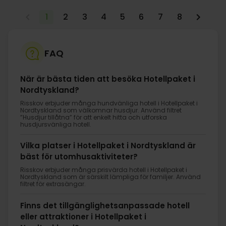
1
2
3
4
5
6
7
8
FAQ
När är bästa tiden att besöka Hotellpaket i
Nordtyskland?
Risskov erbjuder många hundvänliga hotell i Hotellpaket i
Nordtyskland som välkomnar husdjur. Använd filtret
”Husdjur tillåtna” för att enkelt hitta och utforska
husdjursvänliga hotell.
Vilka platser i Hotellpaket i Nordtyskland är
bäst för utomhusaktiviteter?
Risskov erbjuder många prisvärda hotell i Hotellpaket i
Nordtyskland som är särskilt lämpliga för familjer. Använd
filtret för extrasängar.
Finns det tillgänglighetsanpassade hotell
eller attraktioner i Hotellpaket i