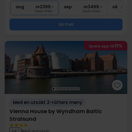
1x
1 fl. vatten på rummet (att dela)
aug
2399:-
sep
3499:-
okt
pp
pp
Totalt 4798:-
Totalt 6998:-
Se mer
11%
Spara upp till
Med en utsökt 2-rätters meny
Vienna House by Wyndham Baltic
Stralsund
Bra
43 recensioner
3.9
/ 5