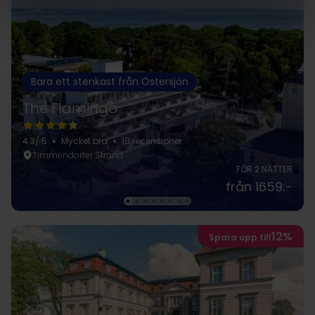
Bara ett stenkast från Östersjön
The Flamingo
4.3
/ 5
Mycket bra
18 recensioner
Timmendorfer Strand
FÖR 2 NÄTTER
från 1659:-
12%
Spara upp till