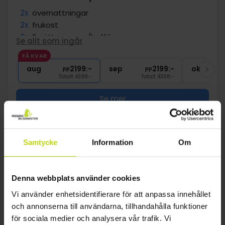
2x
övernattningar
2x
frukost
2x
2-rättersmeny/buffé
Se allt som ingår
∞
Gratis kaffe/te under vistelsen
FÅ KVAR
∞
Gratis internet och parkering
aug
2199:-
sep
2199:-
okt
pp
pp
Totalt 4398:-
Totalt 4398:-
Se mer
1
Samtycke
Information
Om
FAQ
Denna webbplats använder cookies
Vi använder enhetsidentifierare för att anpassa innehållet
Vad ingår i priset för hotellpaket i
och annonserna till användarna, tillhandahålla funktioner
Krosemester i Bornholm: Där tradition möter
för sociala medier och analysera vår trafik. Vi
hjärtlighet!?