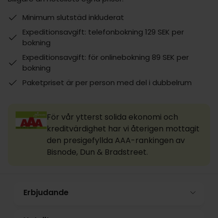
Minimum slutstäd inkluderat
Expeditionsavgift: telefonbokning 129 SEK per
bokning
Expeditionsavgift: för onlinebokning 89 SEK per
bokning
Paketpriset är per person med del i dubbelrum
För vår ytterst solida ekonomi och
kreditvärdighet har vi återigen mottagit
den presigefyllda AAA-rankingen av
Bisnode, Dun & Bradstreet.
Erbjudande