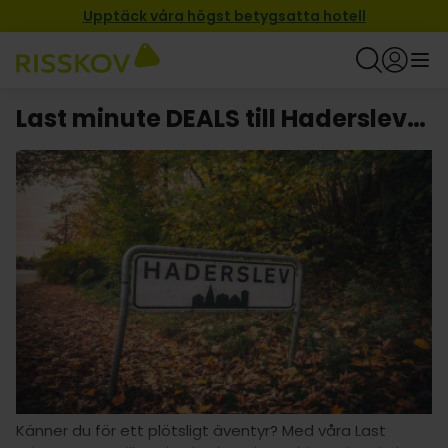
Upptäck våra högst betygsatta hotell
Last minute DEALS till Haderslev: Fantastiska resor till fantastiska priser!
Känner du för ett plötsligt äventyr? Med våra Last