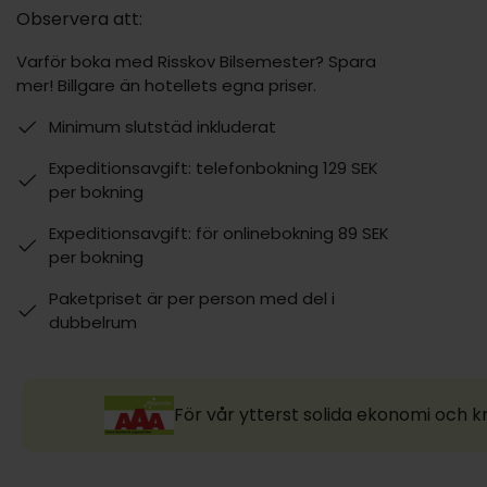
Observera att:
Varför boka med Risskov Bilsemester? Spara
mer! Billgare än hotellets egna priser.
Minimum slutstäd inkluderat
Expeditionsavgift: telefonbokning 129 SEK
per bokning
Expeditionsavgift: för onlinebokning 89 SEK
per bokning
Paketpriset är per person med del i
dubbelrum
För vår ytterst solida ekonomi och k