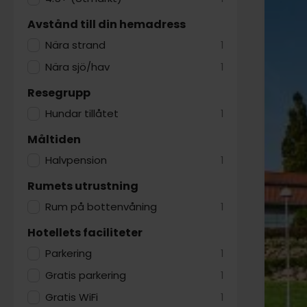
Avstånd till din hemadress
Nära strand
1
Nära sjö/hav
1
Resegrupp
Hundar tillåtet
1
Måltiden
Halvpension
1
Rumets utrustning
Rum på bottenvåning
1
Hotellets faciliteter
Parkering
1
Gratis parkering
1
Gratis WiFi
1