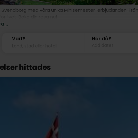
 Svendborg med våra unika Minisemester-erbjudanden. Från kul
ör livet. Boka din resa nu!
a...
Vart?
När då?
Add dates
telser hittades