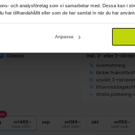
nnons- och analysföretag som vi samarbetar med. Dessa kan i sin
har tillhandahållit eller som de har samlat in när du har använt 
endborg direkt vid vattnet
Anpassa
l Christiansminde
dborg
Visa på karta
Classic
Inkl. 3- eller 2-rätt
1x
övernattning
1x
läcker frukostbuf
1x
utsökt 3-rätter
1x
Eftermiddagskaf
∞
Gratis parkering v
VAR
g
1469:-
sep
1169:-
okt
1169:-
pp
pp
pp
Totalt 2938:-
Totalt 2338:-
Totalt 2338:-