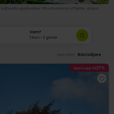
turella upplevelser till natursköna utflykter, skapa
Vem?
1 Rum • 2 gäster
Visa först:
Bästsäljare
27%
Spara upp till