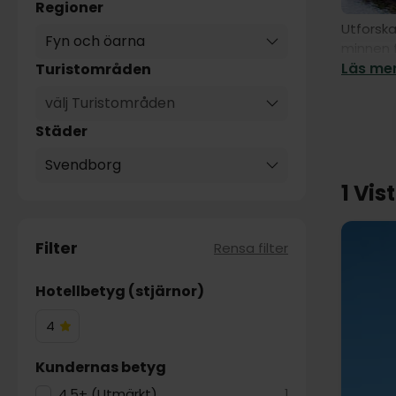
Regioner
Utforska
Fyn och öarna
minnen f
Läs mer
Turistområden
välj Turistområden
Städer
Svendborg
1 Vis
Filter
Rensa filter
Hotellbetyg (stjärnor)
4
4
Hotelstjärnor
Kundernas betyg
4.5+ (Utmärkt)
1