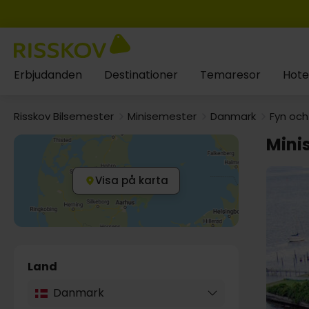
Erbjudanden
Destinationer
Temaresor
Hote
Risskov Bilsemester
Minisemester
Danmark
Fyn och
Mini
Visa på karta
Land
Danmark