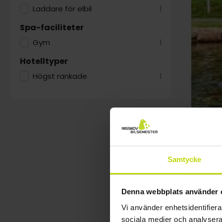
Laddare för elbil
1
Spa-faciliteter
Gym
1
Hotelltyper
Högst rankade
1
Samtycke
Denna webbplats använder 
Vi använder enhetsidentifierar
sociala medier och analysera 