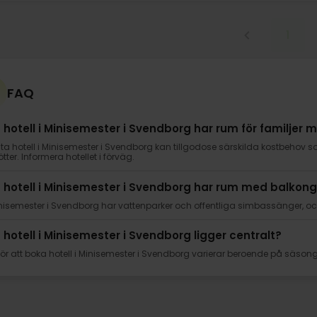
1
FAQ
a hotell i Minisemester i Svendborg har rum för familjer 
sta hotell i Minisemester i Svendborg kan tillgodose särskilda kostbehov s
ötter. Informera hotellet i förväg.
a hotell i Minisemester i Svendborg har rum med balkon
nisemester i Svendborg har vattenparker och offentliga simbassänger, och 
a hotell i Minisemester i Svendborg ligger centralt?
 för att boka hotell i Minisemester i Svendborg varierar beroende på säson