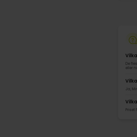
Vilk
De fle
eller n
Vilk
Ja, Mi
Vilk
Priset