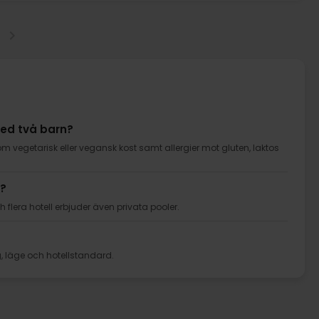
med två barn?
om vegetarisk eller vegansk kost samt allergier mot gluten, laktos
g?
flera hotell erbjuder även privata pooler.
g, läge och hotellstandard.