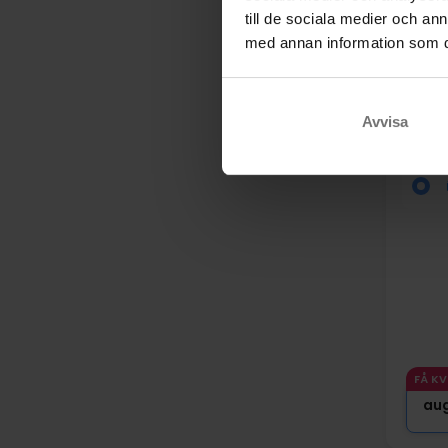
till de sociala medier och a
med annan information som du 
I Sv
Avvisa
Hote
Sven
FÅ K
au