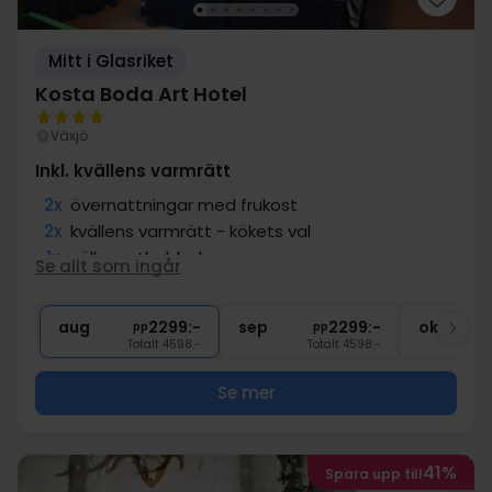
Mitt i Glasriket
Kosta Boda Art Hotel
Växjö
Inkl. kvällens varmrätt
2x
övernattningar med frukost
2x
kvällens varmrätt - kökets val
1x
välkomstbubbel
Se allt som ingår
2x
Entré till spa-avdelning
∞
Gratis parkering
aug
2299:-
sep
2299:-
okt
pp
pp
Totalt 4598:-
Totalt 4598:-
Se mer
41%
Spara upp till