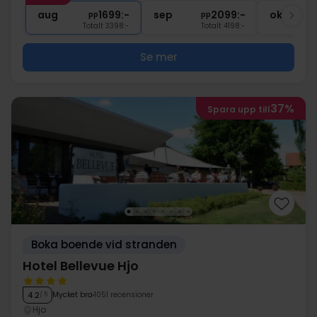
∞
Gratis parkering
aug
1699:-
sep
2099:-
okt
pp
pp
Totalt 3398:-
Totalt 4198:-
Se mer
37%
Spara upp till
Boka boende vid stranden
Hotel Bellevue Hjo
Mycket bra
1051 recensioner
4.2
/ 5
Hjo