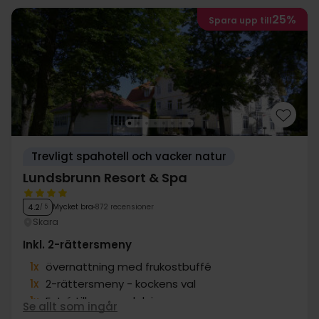
25%
Spara upp till
Trevligt spahotell och vacker natur
Lundsbrunn Resort & Spa
Mycket bra
872 recensioner
4.2
/ 5
Skara
Inkl. 2-rättersmeny
1x
övernattning med frukostbuffé
1x
2-rättersmeny - kockens val
1x
Entré till spa-avdelning
Se allt som ingår
1x
Te, vatten, frukt