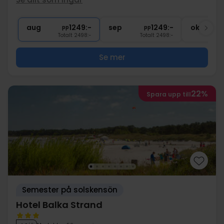
∞
Fri entré till jacuzzi och bastu
∞
Gratis parkering
aug
1249:-
sep
1249:-
okt
pp
pp
Totalt 2498:-
Totalt 2498:-
Se mer
22%
Spara upp till
Semester på solskensön
Hotel Balka Strand