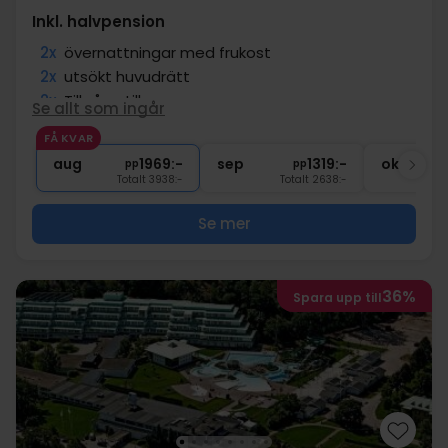
Inkl. halvpension
2x
övernattningar med frukost
2x
utsökt huvudrätt
2x
Tillgång till gym
Se allt som ingår
2x
Tillgång till bastu
FÅ KVAR
∞
Gratis parkering och internet
aug
1969:-
sep
1319:-
okt
pp
pp
Totalt 3938:-
Totalt 2638:-
Se mer
36%
Spara upp till