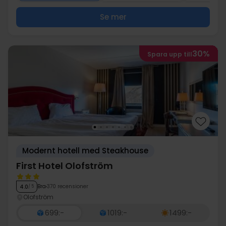
Se mer
30%
Spara upp till
Modernt hotell med Steakhouse
First Hotel Olofström
Bra
370 recensioner
4.0
/ 5
Olofström
699:-
1019:-
1499:-