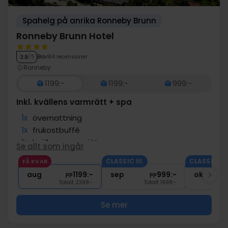
Spahelg på anrika Ronneby Brunn
Ronneby Brunn Hotel
Bra
914 recensioner
3.9
/ 5
Ronneby
1199:-
1199:-
999:-
Inkl. kvällens varmrätt + spa
1x
övernattning
1x
frukostbuffé
1x
kvällens varmrätt
Se allt som ingår
1x
Entré till spa-avdelning
CLASSIC III.
CLASSIC III.
FÅ KVAR
∞
Tillgång till pool och wellness
aug
1199:-
sep
999:-
okt
pp
pp
Totalt 2398:-
Totalt 1998:-
Se mer