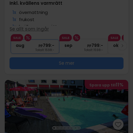
Inkl. kvällens varmrätt
1x
övernattning
1x
frukost
1x
kvällens varmrätt
Se allt som ingår
∞
Gratis parkering
SALE
SALE
SALE
∞
Gratis internet
aug
799:-
sep
799:-
okt
pp
pp
Totalt 1598:-
Totalt 1598:-
Se mer
11%
Spara upp till