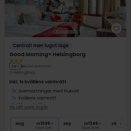
Centralt men lugnt läge
Good Morning+ Helsingborg
Bra
224 recensioner
3.9
/ 5
Helsingborg
Inkl. 1x kvällens varmrätt
2x
övernattningar med frukost
1x
kvällens varmrätt
2x
1 kopp kaffe
Se allt som ingår
∞
Tillgång till bastu och gym
∞
Gratis internet och parkering
aug
1599:-
sep
1349:-
okt
pp
pp
Totalt 3198:-
Totalt 2698:-