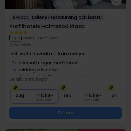
Skybar, italiensk restaurang och bastu
Profilhotels Halmstad Plaza
Utmärkt
164 recensioner
4.6
/ 5
Halmstad
Inkl. valfri huvudrätt från menyn
2x
övernattningar med frukost
1x
middag a la carte
∞
Gratis entré till wellnessavdelning
Se allt som ingår
1x
kaffe/te med sötsak efter middagen
∞
Tillgång till gym
aug
1359:-
sep
1359:-
okt
pp
pp
Totalt 2718:-
Totalt 2718:-
Se mer