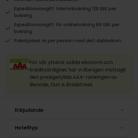
Expeditionsavgift: telefonbokning 129 SEK per
bokning
Expeditionsavgift: för onlinebokning 89 SEK per
bokning
Paketpriset är per person med del i dubbelrum
För vår ytterst solida ekonomi och
kreditvärdighet har vi återigen mottagit
den presigefyllda AAA-rankingen av
Bisnode, Dun & Bradstreet.
Erbjudande
Hotelltyp