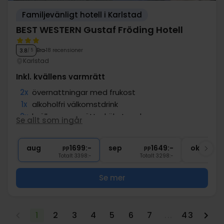
Familjevänligt hotell i Karlstad
BEST WESTERN Gustaf Fröding Hotell
Bra
18 recensioner
3.8
/ 5
Karlstad
Inkl. kvällens varmrätt
2x
övernattningar med frukost
1x
alkoholfri välkomstdrink
2x
kvällens varmrätt - kökets val
Se allt som ingår
∞
Tillgång till relaxavd. med bastu
∞
Gratis parkering och internet
aug
1699:-
sep
1649:-
okt
pp
pp
Totalt 3398:-
Totalt 3298:-
Se mer
1
2
3
4
5
6
7
...
43