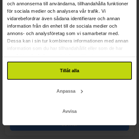
och annonserna till användarna, tillhandahålla funktioner
för sociala medier och analysera vår trafik. Vi
vidarebefordrar även sådana identifierare och annan
Upptäck Blekinge och Karlshamn
information från din enhet till de sociala medier och
Hotel Carlshamn
annons- och analysföretag som vi samarbetar med.
Dessa kan i sin tur kombinera informationen med annan
Mycket bra
370 recensioner
4.3
/ 5
information som du har tillhandahållit eller som de har
Karlshamn
samlat in när du har använt deras tjänster.
Inkl. 2-rättersmeny
Tillåt alla
2x
övernattningar
2x
frukostbuffé
2x
2-rättersmeny
Se allt som ingår
Anpassa
∞
Tillgång till gym & relax
SALE
SALE
∞
Gratis wifi
aug
1799:-
sep
1799:-
okt
pp
pp
Totalt 3598:-
Totalt 3598:-
Avvisa
Se mer