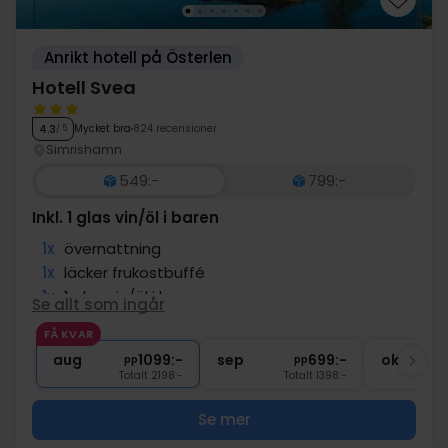
Anrikt hotell på Österlen
Hotell Svea
Mycket bra
824 recensioner
4.3
/ 5
Simrishamn
549:-
799:-
Inkl. 1 glas vin/öl i baren
1x
övernattning
1x
läcker frukostbuffé
1x
1 glas vin/öl i baren
Se allt som ingår
∞
Gratis parkering
FÅ KVAR
∞
Precis vid havet
aug
1099:-
sep
699:-
okt
pp
pp
Totalt 2198:-
Totalt 1398:-
Se mer