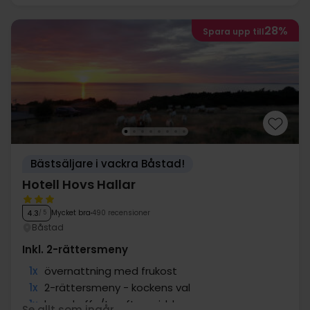
28%
Spara upp till
Bästsäljare i vackra Båstad!
Hotell Hovs Hallar
Mycket bra
490 recensioner
4.3
/ 5
Båstad
Inkl. 2-rättersmeny
1x
övernattning med frukost
1x
2-rättersmeny - kockens val
1x
kopp kaffe/te efter middagen
Se allt som ingår