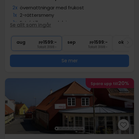
2x
övernattningar med frukost
1x
2-rättersmeny
1x
Entré till spa-avdelning
Se allt som ingår
2x
Fri tillgång till bastu och pool
∞
Gratis internet och parkering
aug
1599:-
sep
1599:-
okt
pp
pp
Totalt 3198:-
Totalt 3198:-
Se mer
20%
Spara upp till