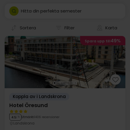
Hitta din perfekta semester
Sortera
Filter
Karta
49%
Spara upp till
Koppla av i Landskrona
Hotel Öresund
Utmärkt
1406 recensioner
4.5
/ 5
Landskrona