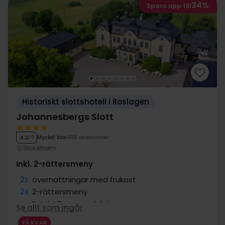
34%
Spara upp till
Historiskt slottshotell i Roslagen
Johannesbergs Slott
Mycket bra
469 recensioner
4.3
/ 5
Stockholm
Inkl. 2-rättersmeny
2x
övernattningar med frukost
2x
2-rättersmeny
∞
Entré till spa-avdelning
Se allt som ingår
∞
Tillgång till gym
FÅ KVAR