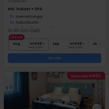
Uddevalla
Inkl. frukost + SPA
2x
övernattningar
2x
frukostbuffé
∞
Ingång till poolområdet
Se allt som ingår
∞
Badrock och handdukar
FÅ KVAR
∞
Gratis internet och parkering
aug
1449:-
sep
1449:-
okt
pp
pp
Totalt 2898:-
Totalt 2898:-
Se mer
42%
Spara upp till