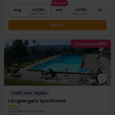
FÅ KVAR
∞
Badrock och tofflor
aug
1299:-
sep
1199:-
okt
pp
pp
Totalt 2598:-
Totalt 2398:-
Se mer
46%
Spara upp till
Utsikt över nejden
Långbergets Sporthotell
Bra
388 recensioner
4.0
/ 5