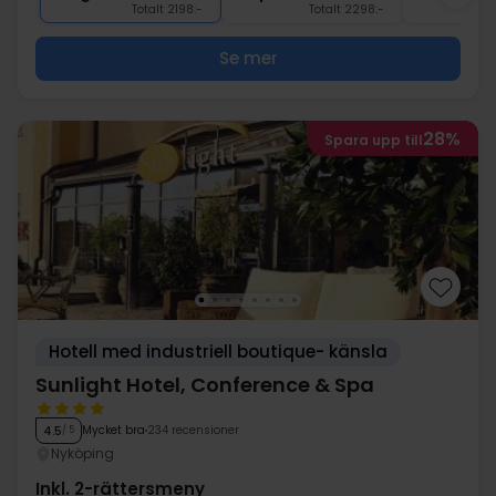
Totalt 2198:-
Totalt 2298:-
Se mer
28%
Spara upp till
Hotell med industriell boutique- känsla
Sunlight Hotel, Conference & Spa
Mycket bra
234 recensioner
4.5
/ 5
Nyköping
Inkl. 2-rättersmeny