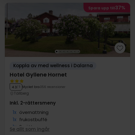
37%
Spara upp till
Koppla av med wellness i Dalarna
Hotel Gyllene Hornet
Mycket bra
356 recensioner
4.3
/ 5
Tällberg
Inkl. 2-rättersmeny
1x
övernattning
1x
frukostbuffé
1x
2-rättersmeny
Se allt som ingår
1x
eftermiddagsfika m. kaffe/te & kaka