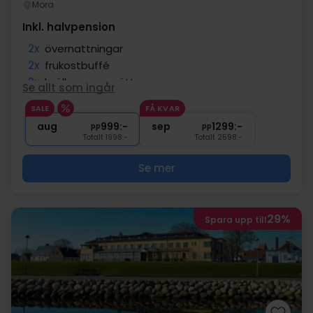
Mora
Inkl. halvpension
2x
övernattningar
2x
frukostbuffé
2x
kvällens varmrätt
Se allt som ingår
∞
Gratis internet
SALE
FÅ KVAR
∞
Gratis parkering
aug
999:-
sep
1299:-
pp
pp
Totalt 1998:-
Totalt 2598:-
Se mer
29%
Spara upp till