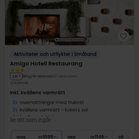
Aktiviteter och utflykter i Småland
Amigo Hotell Restaurang
Betyg för recension
57 recensioner
2.8
/ 5
Kalmar
Inkl. kvällens varmrätt
2x
övernattningar med frukost
2x
kvällens varmrätt - kökets val
1x
1 välkomstdrink
Se allt som ingår
∞
Gratis parkering
∞
Tillgång till bastu och gym
aug
1099:-
sep
1149:-
okt
pp
pp