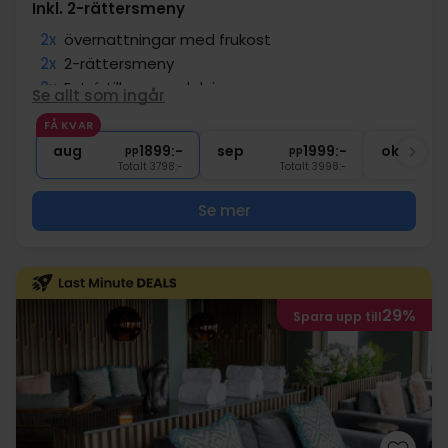
Inkl. 2-rättersmeny
2x
övernattningar med frukost
2x
2-rättersmeny
2x
Entré till spa-avdelning
Se allt som ingår
2x
Tillgång till gym
FÅ KVAR
2x
Gratis internet
aug
1899:-
sep
1999:-
okt
pp
pp
Totalt 3798:-
Totalt 3998:-
Se mer
29%
Spara upp till