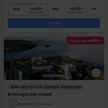
∞
Entré till spa-avdelning
aug
1019:-
sep
1019:-
okt
pp
pp
Totalt 2038:-
Totalt 2038:-
Se mer
49%
Spara upp till
Boka spa-lyx och upptäck Västkusten
Bohusgården Hotell
Mycket bra
1273 recensioner
4.4
/ 5