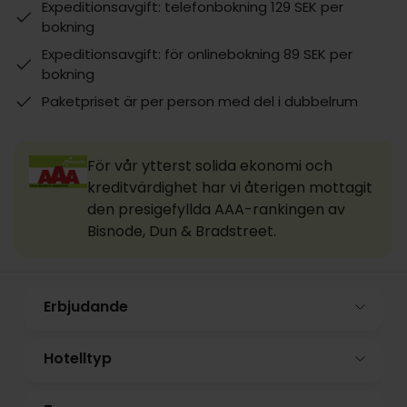
Expeditionsavgift: telefonbokning 129 SEK per
bokning
Expeditionsavgift: för onlinebokning 89 SEK per
bokning
Paketpriset är per person med del i dubbelrum
För vår ytterst solida ekonomi och
kreditvärdighet har vi återigen mottagit
den presigefyllda AAA-rankingen av
Bisnode, Dun & Bradstreet.
Erbjudande
Hotelltyp