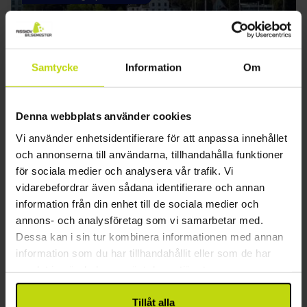
Hotel Kieler Yacht-Club
4.5
/ 5
Utmärkt
24 recensioner
Kiel
Samtycke
Information
Om
FÖR 2 NÄTTER
från 1449:-
Denna webbplats använder cookies
Vi använder enhetsidentifierare för att anpassa innehållet
29%
Spara upp till
och annonserna till användarna, tillhandahålla funktioner
för sociala medier och analysera vår trafik. Vi
vidarebefordrar även sådana identifierare och annan
information från din enhet till de sociala medier och
annons- och analysföretag som vi samarbetar med.
Dessa kan i sin tur kombinera informationen med annan
information som du har tillhandahållit eller som de har
samlat in när du har använt deras tjänster.
Minifsemester i Slesvig -Holsten
Strandhotel Strande
Tillåt alla