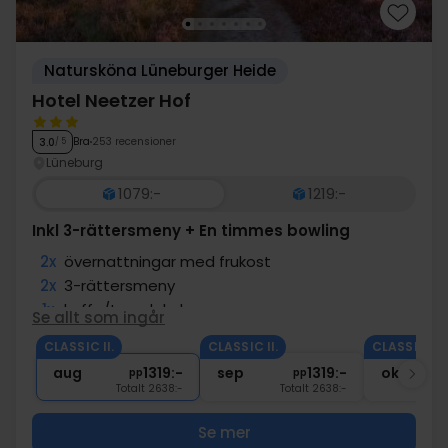
Natursköna Lüneburger Heide
Hotel Neetzer Hof
Bra
253 recensioner
3.0
/ 5
Lüneburg
1079:-
1219:-
Inkl 3-rättersmeny + En timmes bowling
2x
övernattningar med frukost
2x
3-rättersmeny
1x
kaffe/te och kaka
Se allt som ingår
1x
En timmes bowling (Kegelbahn)
CLASSIC II.
CLASSIC II.
CLASSIC II.
1x
1 välkomstdrink
aug
1319:-
sep
1319:-
okt
pp
pp
Totalt 2638:-
Totalt 2638:-
Se mer