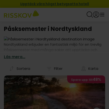
Upptäck våra högst betygsatta hotell
Påsksemester i Nordtyskland
Nordtyskland erbjuder en fantastisk miljö för en trevlig
Påsksemester med många saker att upptäcka och
utforska. Många av våra hotellpaket inkluderar
Läs mera...
halvpension, så dyk bara in i urvalet och hitta det
perfekta hotellet för din Påsksemester i Nordtyskland.
Sortera
Filter
Karta
48%
Spara upp till