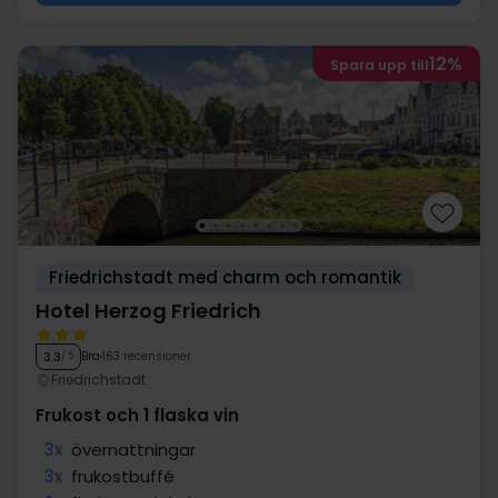
12%
Spara upp till
Friedrichstadt med charm och romantik
Hotel Herzog Friedrich
Bra
163 recensioner
3.3
/ 5
Friedrichstadt
Frukost och 1 flaska vin
3x
övernattningar
3x
frukostbuffé