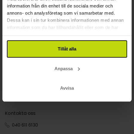
Resa med hund i Limfjorden?
information från din enhet till de sociala medier och
De flesta hotell i Resa med hund i Limfjorden erbjuder
annons- och analysföretag som vi samarbetar med.
spjälsängar för familjer med små barn, ibland mot en extra
avgift. Beställ spjälsäng i samband med bokning.
Dessa kan i sin tur kombinera informationen med annan
information som du har tillhandahållit eller som de har
Bor barn gratis på hotell i Resa med hund i
samlat in när du har använt deras tjänster.
Limfjorden?
Resa med hund i Limfjorden erbjuder spännande aktiviteter
året runt med säsongsanpassade evenemang och
Tillåt alla
upplevelser.
Vilka hotell i Resa med hund i Limfjorden har
Anpassa
rum för familjer med två barn?
Den bästa tiden att besöka Resa med hund i Limfjorden
beror på dina intressen, eftersom varje årstid har sina egna
Avvisa
höjdpunkter.
Kontakta oss
040 611 6130