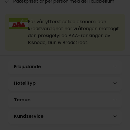
Paketpriset är per person med del i dubbelrum
För vår ytterst solida ekonomi och
kreditvärdighet har vi återigen mottagit
den presigefyllda AAA-rankingen av
Bisnode, Dun & Bradstreet.
Erbjudande
Hotelltyp
Teman
Kundservice