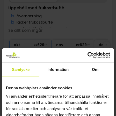
Uppehåll med frukostbuffé
1x
övernattning
1x
läcker frukostbuffé
∞
gratis kaffe/te på rummet
Se allt som ingår
∞
Gratis parkering
∞
Gratis Wi-Fi
okt
629:-
nov
629:-
dec
pp
pp
Totalt 1258:-
Totalt 1258:-
Se mer
Samtycke
Information
Om
1
Denna webbplats använder cookies
Vi använder enhetsidentifierare för att anpassa innehållet
FAQ
och annonserna till användarna, tillhandahålla funktioner
för sociala medier och analysera vår trafik. Vi
Finns det laddstationer för elbilar vid hotell i
vidarebefordrar även sådana identifierare och annan