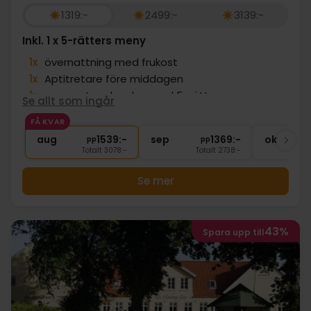
1319:-
2499:-
3139:-
Inkl. 1 x 5-rätters meny
1x
övernattning med frukost
1x
Aptitretare före middagen
1x
gourmetupplevelse med 5-rättersmeny
Se allt som ingår
1x
Aperitif
FÅ KVAR
∞
Gratis parkering
aug
1539:-
sep
1369:-
okt
pp
pp
Totalt 3078:-
Totalt 2738:-
Se mer
43%
Spara upp till