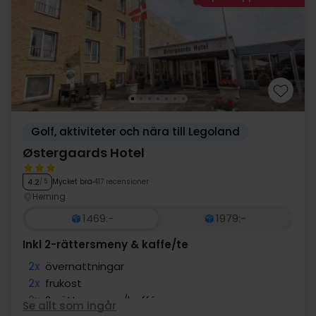
Golf, aktiviteter och nära till Legoland
Østergaards Hotel
Mycket bra
417 recensioner
4.2
/ 5
Herning
1469:-
1979:-
Inkl 2-rättersmeny & kaffe/te
2x
övernattningar
2x
frukost
2x
2-rättersmeny/buffé
Se allt som ingår