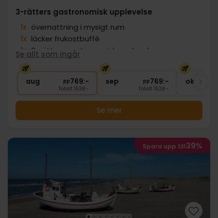
3-rätters gastronomisk upplevelse
1x
övernattning i mysigt rum
1x
läcker frukostbuffé
1x
3-rätters gastronomisk upplevelse
Se allt som ingår
1x
Kaffe m. sötsak
∞
Gratis parkering
aug
769:-
sep
769:-
okt
pp
pp
Totalt 1538:-
Totalt 1538:-
Se mer
39%
Spara upp till