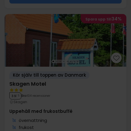
34%
Spara upp till
Kör själv till toppen av Danmark
Skagen Motel
Bra
104 recensioner
3.9
/ 5
Skagen
Uppehåll med frukostbuffé
1x
övernattning
1x
frukost