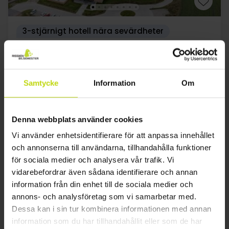
3-stjärnigt hotell nära sevärdheter
Aiden by Best Western Herning
Bra
36 recensioner
3.4
/ 5
Herning
Samtycke
Information
Om
Inkl. lätt kvällsbuffé och välkomstdrink
1x
övernattning
Denna webbplats använder cookies
1x
frukost
1x
Lätt kvällsbuffé
Vi använder enhetsidentifierare för att anpassa innehållet
Se allt som ingår
1x
välkomstdrink
och annonserna till användarna, tillhandahålla funktioner
∞
Gratis parkering
för sociala medier och analysera vår trafik. Vi
aug
1029:-
sep
1029:-
okt
pp
pp
vidarebefordrar även sådana identifierare och annan
Totalt 2058:-
Totalt 2058:-
information från din enhet till de sociala medier och
annons- och analysföretag som vi samarbetar med.
Se mer
Dessa kan i sin tur kombinera informationen med annan
information som du har tillhandahållit eller som de har