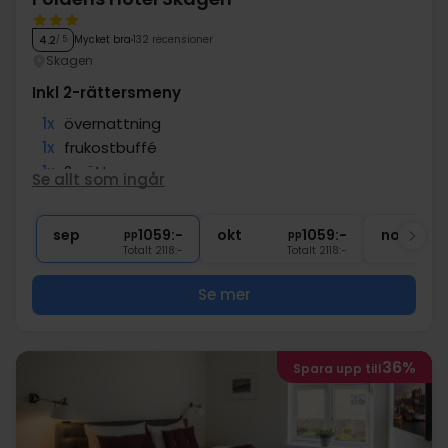
Mycket bra
132 recensioner
4.2
/ 5
Skagen
Inkl 2-rättersmeny
1x
övernattning
1x
frukostbuffé
1x
2-rättersmeny
Se allt som ingår
∞
Gratis parkering i mån av plats
∞
Centralt läge
sep
1059:-
okt
1059:-
nov
pp
pp
Totalt 2118:-
Totalt 2118:-
Se mer
36%
Spara upp till