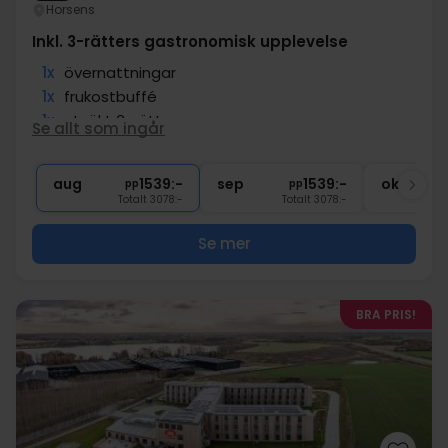
Horsens
Inkl. 3-rätters gastronomisk upplevelse
1x
övernattningar
1x
frukostbuffé
1x
utsökt 3-rättersmeny
Se allt som ingår
∞
Gratis kaffe under vistelsen
∞
Gratis internet och parkering
aug
1539:-
sep
1539:-
okt
pp
pp
Totalt 3078:-
Totalt 3078:-
Se mer
BRA PRIS!