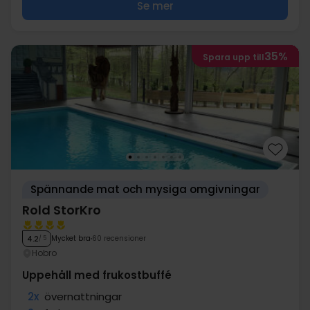
Se mer
35%
Spara upp till
Spännande mat och mysiga omgivningar
Rold StorKro
Mycket bra
60 recensioner
4.2
/ 5
Hobro
Uppehåll med frukostbuffé
2x
övernattningar