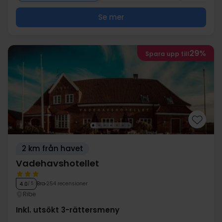
Se mer
29%
Spara upp till
2 km från havet
Vadehavshotellet
Bra
254 recensioner
4.0
/ 5
Ribe
Inkl. utsökt 3-rättersmeny