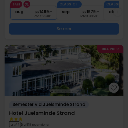
2x
Gratis kaffe/te under vistelsen
CLASSIC II.
CLASSIC II.
SALE
∞
Gratis parkering och internet
aug
1469:-
sep
1979:-
okt
pp
pp
Totalt 2938:-
Totalt 3958:-
Se mer
BRA PRIS!
Semester vid Juelsminde Strand
Hotel Juelsminde Strand
Bra
518 recensioner
3.9
/ 5