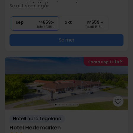
∞
gratis kaffe/te på rummet
Se allt som ingår
1x
flaska vin på rummet (att dela)
∞
Gratis internet och parkering
sep
659:-
okt
659:-
pp
pp
Totalt 1318:-
Totalt 1318:-
Se mer
15%
Spara upp till
Hotell nära Legoland
Hotel Hedemarken