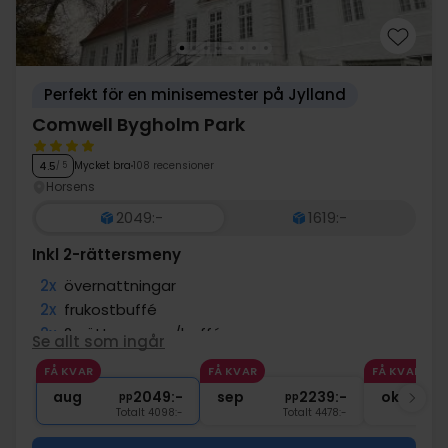
Perfekt för en minisemester på Jylland
Comwell Bygholm Park
Mycket bra
108 recensioner
4.5
/ 5
Horsens
2049:-
1619:-
Inkl 2-rättersmeny
2x
övernattningar
2x
frukostbuffé
2x
2-rättersmeny/buffé
Se allt som ingår
2x
kaffe att ta med
FÅ KVAR
FÅ KVAR
FÅ KVAR
∞
Gratis parkering
aug
2049:-
sep
2239:-
okt
pp
pp
Totalt 4098:-
Totalt 4478:-