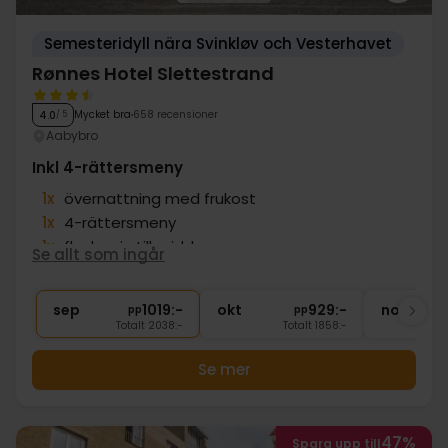
Semesteridyll nära Svinkløv och Vesterhavet
Rønnes Hotel Slettestrand
Mycket bra
658 recensioner
4.0
/ 5
Aabybro
Inkl 4-rättersmeny
1x
övernattning med frukost
1x
4-rättersmeny
1x
flaska vin till middagen
Se allt som ingår
1x
kaffe och te
∞
Gratis parkering
sep
1019:-
okt
929:-
nov
pp
pp
Totalt 2038:-
Totalt 1858:-
Se mer
47%
Spara upp till