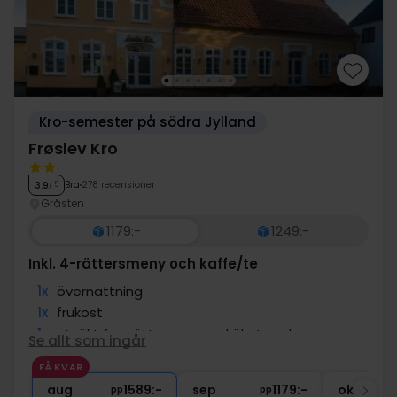
Kro-semester på södra Jylland
Frøslev Kro
Bra
278 recensioner
3.9
/ 5
Gråsten
1179:-
1249:-
Inkl. 4-rättersmeny och kaffe/te
1x
övernattning
1x
frukost
1x
utsökt fyrarättersmeny - kökets val
Se allt som ingår
1x
En flaska vin att dela per middag
FÅ KVAR
∞
gratis kaffe/te på eftermiddagen
aug
1589:-
sep
1179:-
okt
pp
pp