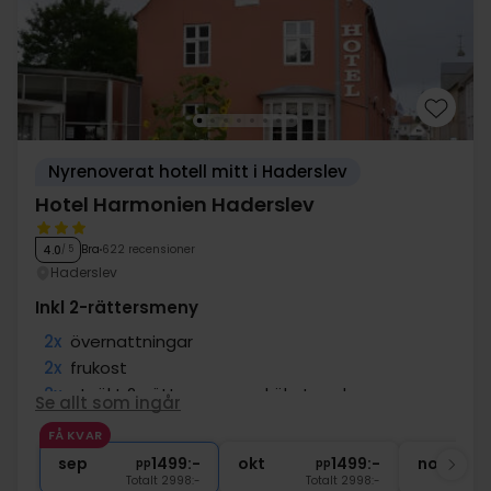
Nyrenoverat hotell mitt i Haderslev
Hotel Harmonien Haderslev
Bra
622 recensioner
4.0
/ 5
Haderslev
Inkl 2-rättersmeny
2x
övernattningar
2x
frukost
2x
utsökt 2-rättersmeny - kökets val
Se allt som ingår
1x
1 välkomstdrink
FÅ KVAR
∞
Gratis internet och parkering
sep
1499:-
okt
1499:-
nov
pp
pp
Totalt 2998:-
Totalt 2998:-