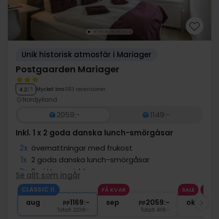
Unik historisk atmosfär i Mariager
Postgaarden Mariager
Mycket bra
383 recensioner
4.2
/ 5
Nordjylland
2059:-
1149:-
Inkl. 1 x 2 goda danska lunch-smörgåsar
2x
övernattningar med frukost
1x
2 goda danska lunch-smörgåsar
2x
2-rätters middag
Se allt som ingår
2x
Aperitif
CLASSIC II.
FÅ KVAR
SALE
1x
kaffe/te och kaka på ankomstdagen
aug
1169:-
sep
2059:-
okt
pp
pp
Totalt 2338:-
Totalt 4118:-