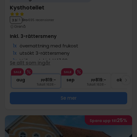
Kysthotellet
Bra
695 recensioner
3.9
/ 5
Grenå
Inkl. 3-rättersmeny
1x
övernattning med frukost
1x
utsökt 3-rättersmeny
1x
Välkomstdrink kl 17:00
Se allt som ingår
∞
Gratis kaffe/te under vistelsen
SALE
SALE
∞
Gratis internet och parkering
aug
819:-
sep
819:-
okt
pp
pp
Totalt 1638:-
Totalt 1638:-
Se mer
25%
Spara upp till