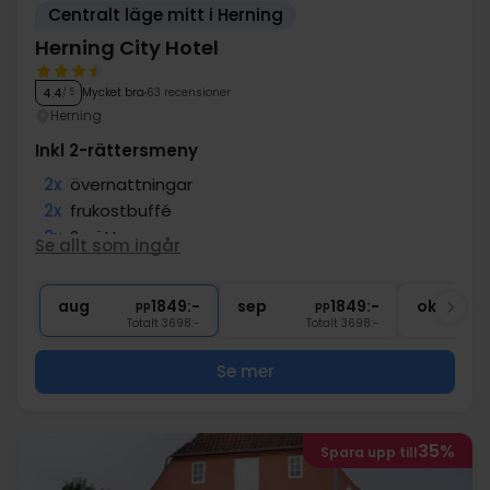
Centralt läge mitt i Herning
Herning City Hotel
Mycket bra
63 recensioner
4.4
/ 5
Herning
Inkl 2-rättersmeny
2x
övernattningar
2x
frukostbuffé
2x
2-rättersmeny
Se allt som ingår
1x
Få tillgång till gym och badhus
∞
Gratis internet och parkering
aug
1849:-
sep
1849:-
okt
pp
pp
Totalt 3698:-
Totalt 3698:-
Se mer
35%
Spara upp till