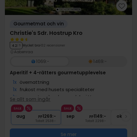
Gourmetmat och vin
Christie's Sdr. Hostrup Kro
Mycket bra
132 recensioner
4.2
/ 5
Aabenraa
1069:-
1469:-
Aperitif + 4-rätters gourmetupplevelse
1x
övernattning
1x
frukost med husets specialiteter
1x
gourmetupplevelse med 4-rättersmeny
Se allt som ingår
1x
Aptitretare före middagen
SALE
SALE
1x
Kaffe m. sötsak
aug
1269:-
sep
1149:-
okt
pp
pp
Totalt 2538:-
Totalt 2298:-
Se mer