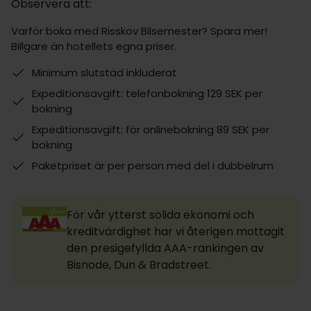
Observera att:
Varför boka med Risskov Bilsemester? Spara mer!
Billgare än hotellets egna priser.
Minimum slutstäd inkluderat
Expeditionsavgift: telefonbokning 129 SEK per
bokning
Expeditionsavgift: för onlinebokning 89 SEK per
bokning
Paketpriset är per person med del i dubbelrum
För vår ytterst solida ekonomi och
kreditvärdighet har vi återigen mottagit
den presigefyllda AAA-rankingen av
Bisnode, Dun & Bradstreet.