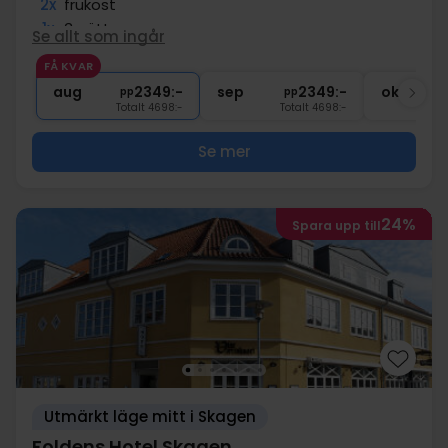
2x
frukost
1x
3-rättersmeny
Se allt som ingår
1x
Kronhjortsgryta (dag 1)
FÅ KVAR
∞
Gratis internet och parkering
aug
2349:-
sep
2349:-
okt
pp
pp
Totalt 4698:-
Totalt 4698:-
Se mer
24%
Spara upp till
Utmärkt läge mitt i Skagen
Foldens Hotel Skagen