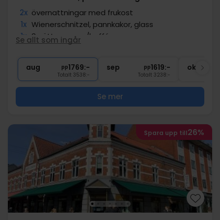
2x
övernattningar med frukost
1x
Wienerschnitzel, pannkakor, glass
1x
3-rättersmeny/buffé
Se allt som ingår
2x
Smörgås och 1 flaska vatten
2x
Gratis parkering och internet
aug
1769:-
sep
1619:-
okt
pp
pp
Totalt 3538:-
Totalt 3238:-
Se mer
26%
Spara upp till