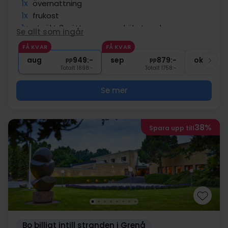
1x
övernattning
1x
frukost
1x
utsökt 3-rättersmeny - kökets val
Se allt som ingår
1x
Välkomstdrink kl 17:00
FÅ KVAR
FÅ KVAR
∞
Gratis parkering och internet
aug
949:-
sep
879:-
okt
pp
pp
Totalt 1898:-
Totalt 1758:-
Se mer
38%
Spara upp till
Bo billigt intill stranden i Grenå