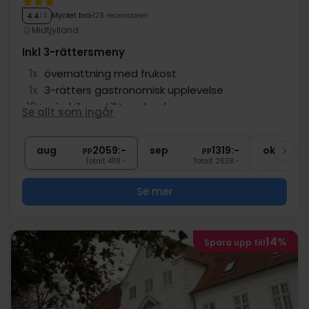
Mycket bra
128 recensioner
4.4
/ 5
Midtjylland
Inkl 3-rättersmeny
1x
övernattning med frukost
1x
3-rätters gastronomisk upplevelse
10x
min. bilresa till Legoland
Se allt som ingår
1x
1 välkomstdrink
∞
Gratis internet och parkering
aug
2059:-
sep
1319:-
okt
pp
pp
Totalt 4118:-
Totalt 2638:-
Se mer
14%
Spara upp till