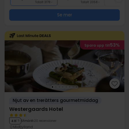
Totalt 3178:-
Totalt 2358:-
Se mer
53%
Spara upp till
Njut av en trerätters gourmetmiddag
Westergaards Hotel
Utmärkt
20 recensioner
4.8
/ 5
Midtjylland