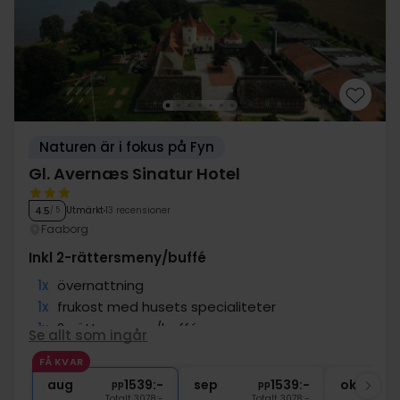
Naturen är i fokus på Fyn
Gl. Avernæs Sinatur Hotel
Utmärkt
13 recensioner
4.5
/ 5
Faaborg
Inkl 2-rättersmeny/buffé
1x
övernattning
1x
frukost med husets specialiteter
1x
2-rättersmeny/buffé
Se allt som ingår
1x
Pre-dinner drink
FÅ KVAR
∞
kaffe att ta med
aug
1539:-
sep
1539:-
okt
pp
pp
Totalt 3078:-
Totalt 3078:-