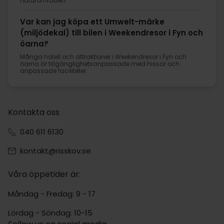
naturområden.
Var kan jag köpa ett Umwelt-märke
(miljödekal) till bilen i Weekendresor i Fyn och
öarna?
Många hotell och attraktioner i Weekendresor i Fyn och
öarna är tillgänglighetsanpassade med hissar och
anpassade faciliteter.
Kontakta oss
040 611 6130
kontakt@risskov.se
Våra öppetider är:
Måndag - Fredag: 9 - 17
Lördag - Söndag: 10-15