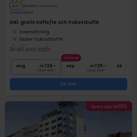
Utmärkt
9 recensioner
4.7
/ 5
Middelfart
Inkl. gratis kaffe/te och frukostbuffé
1x
övernattning
1x
läcker frukostbuffé
5x
olika
Se allt som ingår
∞
Fritt vatten från vattenstation
FÅ KVAR
∞
Gratis parkering
aug
729:-
sep
729:-
okt
pp
pp
Totalt 1458:-
Totalt 1458:-
Se mer
13%
Spara upp till