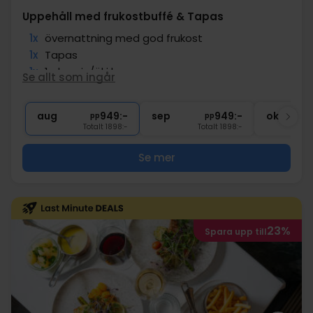
Uppehåll med frukostbuffé & Tapas
1x
övernattning med god frukost
1x
Tapas
1x
1 glas vin/öl i baren
Se allt som ingår
1x
kaffe att ta med
∞
Gratis parkering
aug
949:-
sep
949:-
okt
pp
pp
Totalt 1898:-
Totalt 1898:-
Se mer
23%
Spara upp till