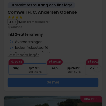
Utmärkt restaurang och fint läge
Comwell H. C. Andersen Odense
Mycket bra
74 recensioner
4.4
/ 5
Odense
Inkl 2-rättersmeny
2x
övernattningar
2x
läcker frukostbuffé
2x
2-rättersmeny/buffé
Se allt som ingår
2x
kaffe att ta med
FÅ KVAR
FÅ KVAR
FÅ KVAR
∞
Centralt läge
aug
2789:-
sep
2639:-
okt
pp
pp
Totalt 5578:-
Totalt 5278:-
Se mer
BRA PRIS!