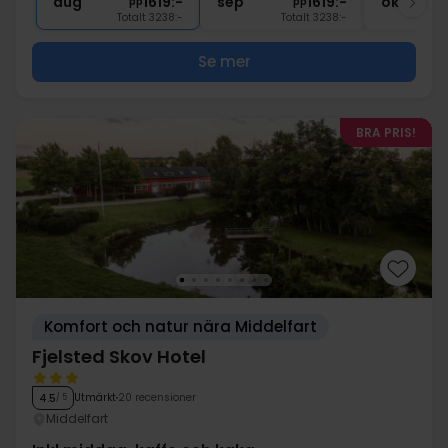
aug
1619:-
sep
1619:-
okt
pp
pp
Totalt 3238:-
Totalt 3238:-
Se mer
BRA PRIS!
Komfort och natur nära Middelfart
Fjelsted Skov Hotel
Utmärkt
20 recensioner
4.5
/ 5
Middelfart