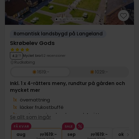
Romantisk landsbygd på Langeland
Skrøbelev Gods
Mycket bra
52 recensioner
4.2
/ 5
Rudkøbing
1619:-
1029:-
Inkl. 1 x 4-rätters meny, rundtur på gården och
mycket mer
1x
övernattning
1x
läcker frukostbuffé
1x
gastronomiupplevelse med 4-rätters
Se allt som ingår
∞
Rundtur på slottet
FÅ KVAR
SALE
∞
Gratis internet och parkering
aug
1619:-
sep
1619:-
okt
pp
pp