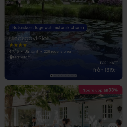
Naturskönt läge och historisk charm
Hindsgavl Slot
4.7
/ 5
Utmärkt
226 recensioner
Middelfart
FÖR 1 NATT
från 1319:-
33%
Spara upp till