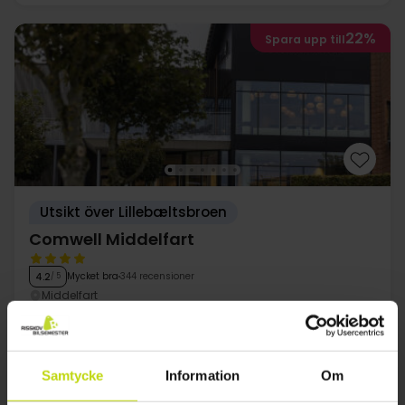
22%
Spara upp till
Utsikt över Lillebæltsbroen
Comwell Middelfart
Mycket bra
344 recensioner
4.2
/ 5
Middelfart
2199:-
1619:-
Inkl 2x2-rättersmeny
Samtycke
Information
Om
2x
övernattningar