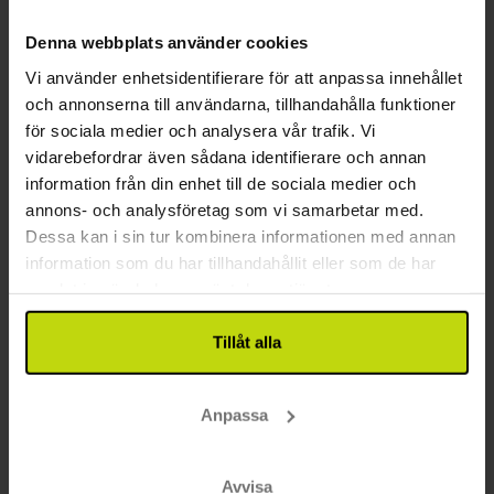
2x
frukostbuffé
2x
2-rättersmeny/buffé
Se allt som ingår
Denna webbplats använder cookies
2x
kaffe att ta med
FÅ KVAR
FÅ KVAR
FÅ KVAR
Vi använder enhetsidentifierare för att anpassa innehållet
∞
Gratis parkering
aug
2199:-
sep
2269:-
okt
pp
pp
och annonserna till användarna, tillhandahålla funktioner
Totalt 4398:-
Totalt 4538:-
för sociala medier och analysera vår trafik. Vi
vidarebefordrar även sådana identifierare och annan
Se mer
information från din enhet till de sociala medier och
annons- och analysföretag som vi samarbetar med.
Dessa kan i sin tur kombinera informationen med annan
BRA PRIS!
information som du har tillhandahållit eller som de har
samlat in när du har använt deras tjänster.
Tillåt alla
Anpassa
Grönskande omgivningar nära Odense
Vissenbjerg Storkro
Avvisa