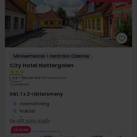
Minisemester i centrala Odense
City Hotel Nattergalen
Mycket bra
284 recensioner
4.3
/ 5
Odense
Inkl. 1 x 2-rättersmeny
1x
övernattning
1x
frukost
1x
2-rättersmeny
Se allt som ingår
1x
Välkommen mousserande vin
FÅ KVAR
∞
Gratis kaffe/te under vistelsen