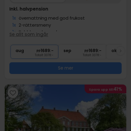
Inkl. halvpension
1x
övernattning med god frukost
1x
2-rättersmeny
1x
Bubblor och snacks
Se allt som ingår
1x
kaffe att ta med
∞
Gratis cykellån
aug
1689:-
sep
1689:-
okt
pp
pp
Totalt 3378:-
Totalt 3378:-
Se mer
41%
Spara upp till