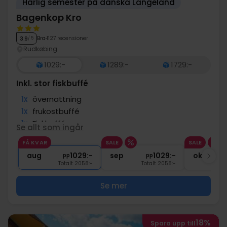
Härlig semester på danska Langeland
Bagenkop Kro
Bra
1127 recensioner
3.9
/ 5
Rudkøbing
1029:-
1289:-
1729:-
Inkl. stor fiskbuffé
1x
övernattning
1x
frukostbuffé
1x
Fiskbuffé
Se allt som ingår
1x
kaffe/te och kaka på ankomstdagen
FÅ KVAR
SALE
SALE
∞
Gratis internet och parkering
aug
1029:-
sep
1029:-
okt
pp
pp
Totalt 2058:-
Totalt 2058:-
Se mer
18%
Spara upp till