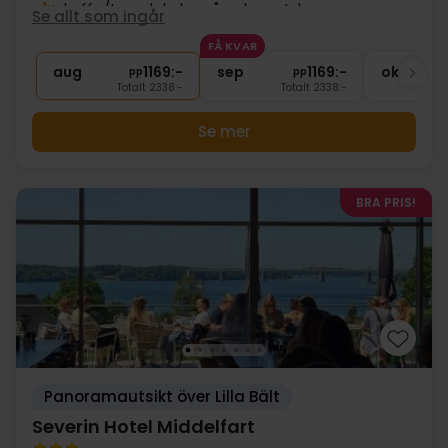
1x
kaffe/te och kaka på ankomstdagen
Se allt som ingår
∞
Gratis internet
FÅ KVAR
∞
Gratis parkering
aug
1169:-
sep
1169:-
okt
pp
pp
Totalt 2338:-
Totalt 2338:-
Se mer
BRA PRIS!
Panoramautsikt över Lilla Bält
Severin Hotel Middelfart