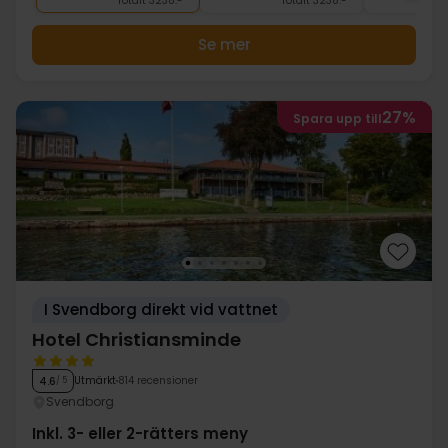
Totalt 3238:-
Totalt 3238:-
Se mer
27%
Spara upp till
I Svendborg direkt vid vattnet
Hotel Christiansminde
Utmärkt
814 recensioner
4.6
/ 5
Svendborg
Inkl. 3- eller 2-rätters meny