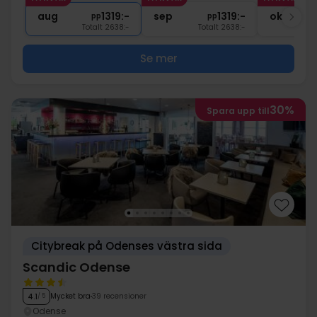
1x
kaffe efter middagen
aug
1319:-
sep
1319:-
okt
pp
pp
Totalt 2638:-
Totalt 2638:-
Se mer
30%
Spara upp till
Citybreak på Odenses västra sida
Scandic Odense
Mycket bra
39 recensioner
4.1
/ 5
Odense