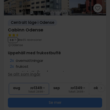
Centralt läge i Odense
Cabinn Odense
Bra
65 recensioner
3.8
/ 5
Odense
Uppehåll med frukostbuffé
2x
övernattningar
2x
frukost
∞
gratis kaffe/te på rummet
Se allt som ingår
∞
Gratis internet
∞
Centralt läge
aug
1349:-
sep
1349:-
okt
pp
pp
Totalt 2698:-
Totalt 2698:-
Se mer