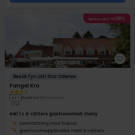
38%
Spara upp till
Besök Fyn och fina Odense
Fangel Kro
Mycket bra
293 recensioner
4.1
/ 5
Fyn
Inkl 1 x 4-rätters gastronomisk meny
1x
övernattning med frukost
1x
gastronomiupplevelse med 4-rätters