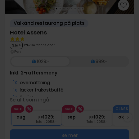
Välkänd restaurang på plats
Hotel Assens
Bra
204 recensioner
3.5
/ 5
Fyn
1029:-
899:-
Inkl. 2-rättersmeny
1x
övernattning
1x
läcker frukostbuffé
1x
2-rättersmeny
Se allt som ingår
∞
Gratis internet
CLASSIC II.
SALE
SALE
1x
kaffe att ta med
aug
1029:-
sep
1029:-
okt
pp
pp
Totalt 2058:-
Totalt 2058:-
Se mer