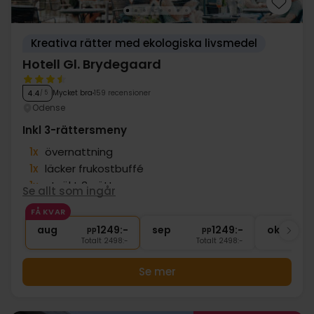
Kreativa rätter med ekologiska livsmedel
Hotell Gl. Brydegaard
Mycket bra
159 recensioner
4.4
/ 5
Odense
Inkl 3-rättersmeny
1x
övernattning
1x
läcker frukostbuffé
1x
utsökt 3-rättersmeny
Se allt som ingår
1x
kaffe/te och hembakad kaka
FÅ KVAR
∞
Gratis Wi-Fi
aug
1249:-
sep
1249:-
okt
pp
pp
Totalt 2498:-
Totalt 2498:-
Se mer