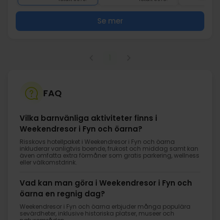
Se mer
1
FAQ
Vilka barnvänliga aktiviteter finns i
Weekendresor i Fyn och öarna?
Risskovs hotellpaket i Weekendresor i Fyn och öarna
inkluderar vanligtvis boende, frukost och middag samt kan
även omfatta extra förmåner som gratis parkering, wellness
eller välkomstdrink.
Vad kan man göra i Weekendresor i Fyn och
öarna en regnig dag?
Weekendresor i Fyn och öarna erbjuder många populära
sevärdheter, inklusive historiska platser, museer och