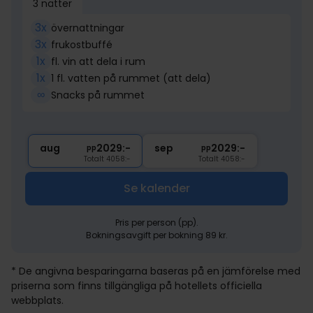
3 nätter
3x
övernattningar
3x
frukostbuffé
1x
fl. vin att dela i rum
1x
1 fl. vatten på rummet (att dela)
∞
Snacks på rummet
aug
2029:-
sep
2029:-
pp
pp
Totalt 4058:-
Totalt 4058:-
Se kalender
Pris per person (pp).
Bokningsavgift per bokning 89 kr.
* De angivna besparingarna baseras på en jämförelse med
priserna som finns tillgängliga på hotellets officiella
webbplats.