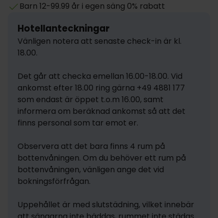
Barn 12-99.99 år i egen säng 0% rabatt
Hotellanteckningar
Vänligen notera att senaste check-in är kl. 
18.00.

Det går att checka emellan 16.00-18.00. Vid 
ankomst efter 18.00 ring gärna +49 4881 177 
som endast är öppet t.o.m 16.00, samt 
informera om beräknad ankomst så att det 
finns personal som tar emot er.

Observera att det bara finns 4 rum på 
bottenvåningen. Om du behöver ett rum på 
bottenvåningen, vänligen ange det vid 
bokningsförfrågan.

Uppehållet är med slutstädning, vilket innebär 
att sängarna inte bäddas, rummet inte städas 