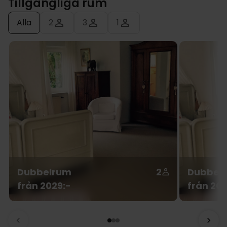
Tillgängliga rum
Alla
2
3
1
Dubbelrum
2
Dubbelr
från 2029:-
från 202