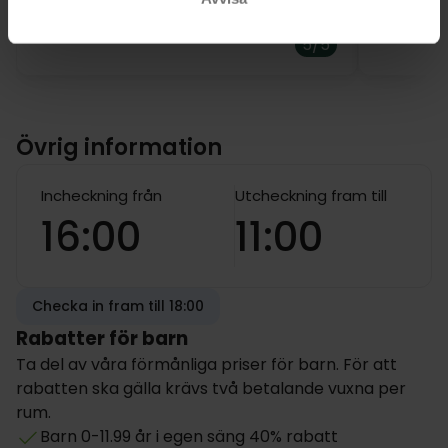
5/5
Övrig information
Incheckning från
Utcheckning fram till
16:00
11:00
Checka in fram till 18:00
Rabatter för barn
Ta del av våra förmånliga priser för barn. För att
rabatten ska gälla krävs två betalande vuxna per
rum.
Barn 0-11.99 år i egen säng 40% rabatt