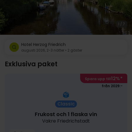
1 / 7
Hotel Herzog Friedrich
augusti 2026, 2-3 nätter • 2 gäster
Exklusiva paket
12%
*
Spara upp till
från 2029:-
Classic
Frukost och 1 flaska vin
Vakre Friedrichstadt