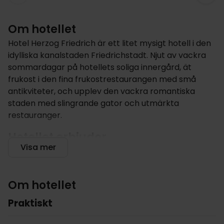
Om hotellet
Hotel Herzog Friedrich är ett litet mysigt hotell i den
idylliska kanalstaden Friedrichstadt. Njut av vackra
sommardagar på hotellets soliga innergård, ät
frukost i den fina frukostrestaurangen med små
antikviteter, och upplev den vackra romantiska
staden med slingrande gator och utmärkta
restauranger.
Hotellet erbjuder
Visa mer
Hotel Herzog Friedrich är ett romantiskt hotell med
massor av charm. Oavsett om vistelsen är lång eller
kort ser personalen fram emot att välkomna er.
Om hotellet
På Hotel Herzog Friedrichs vindskyddade soliga
Praktiskt
innergård hittar ni många blommor, örter och
nostalgiska dekorationer. Denna gröna oas kan ni