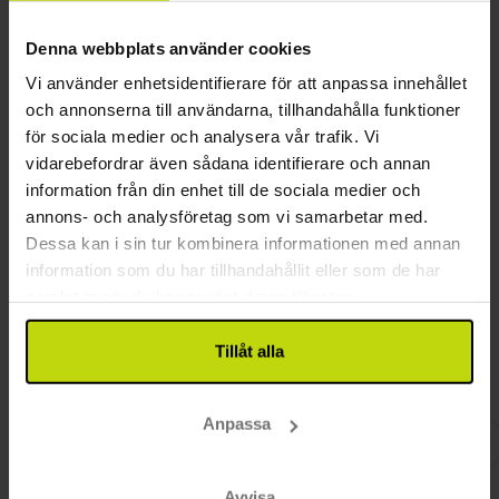
Endast frukostrestaurang
Denna webbplats använder cookies
Rum
Vi använder enhetsidentifierare för att anpassa innehållet
Hund: 10 EUR per dag
och annonserna till användarna, tillhandahålla funktioner
Endast slutstädning inkluderad
för sociala medier och analysera vår trafik. Vi
Rum på markplan
vidarebefordrar även sådana identifierare och annan
Antal rum på hotellet: 14
information från din enhet till de sociala medier och
annons- och analysföretag som vi samarbetar med.
Dessa kan i sin tur kombinera informationen med annan
Kundrecensioner
information som du har tillhandahållit eller som de har
samlat in när du har använt deras tjänster.
Tillåt alla
Riktigt mysigt ställe, fantastisk läge.
Härligt h
bo på om
Anpassa
Avvisa