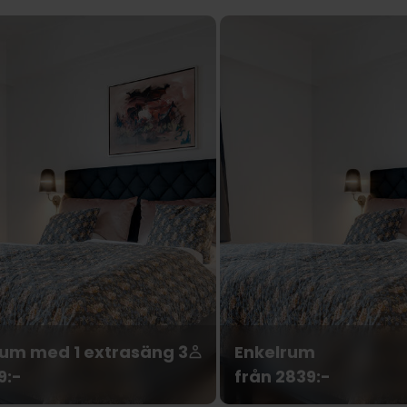
um med 1 extrasäng
3
Enkelrum
9:-
från 2839:-