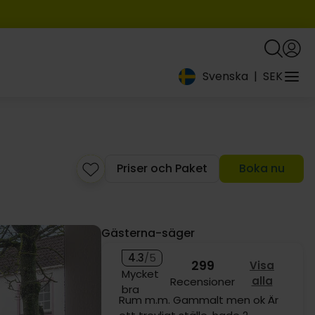
Svenska
|
SEK
1399:-
Priser och Paket
Boka nu
Gästerna-säger
4.3
/5
299
Visa
Mycket
alla
Recensioner
bra
Tyckte att det var ett riktigt