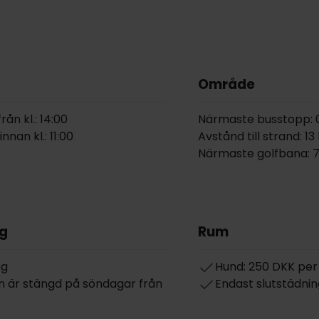
Område
ån kl.: 14:00
Närmaste busstopp: 0
nan kl.: 11:00
Avstånd till strand: 1
Närmaste golfbana: 7
g
Rum
ng
Hund: 250 DKK per
 är stängd på söndagar från
Endast slutstädnin