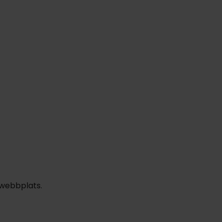
2279:-
1149:-
n
1899:-
feb
1899:-
mar
1899:-
pp
pp
pp
Totalt 3798:-
Totalt 3798:-
Totalt 3798:-
 webbplats.