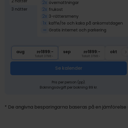
2 nätter
2x
övernattningar
2x
3 nätter
frukost
2x
3-rättersmeny
1x
kaffe/te och kaka på ankomstdagen
∞
Gratis internet och parkering
aug
1899:-
sep
1899:-
okt
pp
pp
Totalt 3798:-
Totalt 3798:-
Se kalender
Pris per person (pp).
Bokningsavgift per bokning 89 kr.
* De angivna besparingarna baseras på en jämförelse me