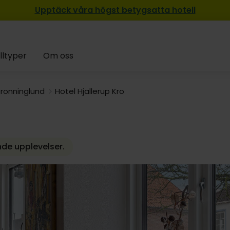
Upptäck våra högst betygsatta hotell
lltyper
Om oss
ronninglund
Hotel Hjallerup Kro
nde upplevelser.