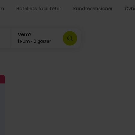
um
Hotellets faciliteter
Kundrecensioner
Övri
929:-
959:-
Vem?
1 Rum • 2 gäster
1249:-
1399:-