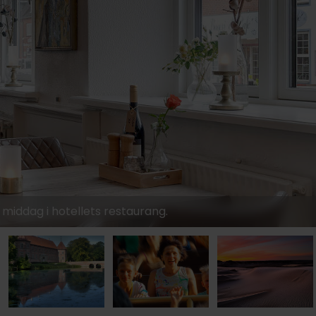
649:-
739
 middag i hotellets restaurang.
1029:-
899:-