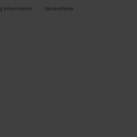
g information
Sevärdheter
1619:-
1759:-