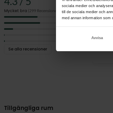
4.3 / 5
sociala medier och analysera 
Mycket bra
(299 Recensioner)
till de sociala medier och a
5
med annan information som du 
Rum m.
4
trevligt
3
fint
2
Avvisa
1
Se alla recensioner
Tillgängliga rum