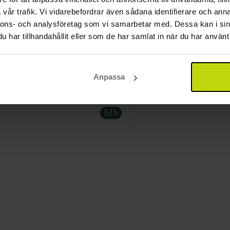
vår trafik. Vi vidarebefordrar även sådana identifierare och anna
nnons- och analysföretag som vi samarbetar med. Dessa kan i sin
har tillhandahållit eller som de har samlat in när du har använt 
m. Gammalt men ok Är ett
Tyckte att det var ett r
 ställe, hade 2 övernattningar
ställe…mycket vänlig
mat…och rummen var o
Anpassa
så rekommenderas 👍
5/5