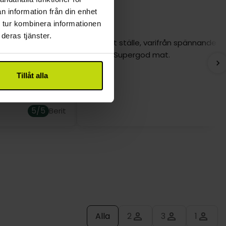
n information från din enhet
 tur kombinera informationen
deras tjänster.
iktigt härligt
Trevligt ställe, varifrån spännande tu
 personal…god
utgår. Supergod mat.
ckså i ordning…
Tillåt alla

5/5
5
Berit
Alla
2
3
1