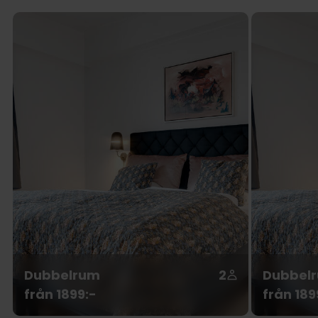
Dubbelrum
2
Dubbelr
från 1899:-
från 189