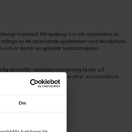
jallerup marknad. På Hjallerup Kro blir ni bemötta av
ill många av de spännande upplevelser som Nordjylland
 och är därför en självklar turistattraktion.
härlig atmosfär. Hotellets restaurang bjuder på
a i hotellets bar och slappna av efter en innehållsrik
Om
andahålla funktioner för