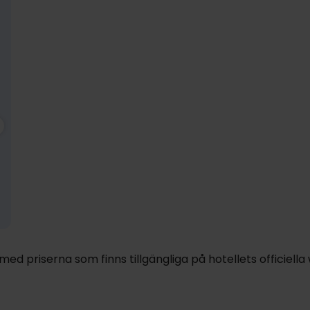
1899:-
nov
1899:-
dec
1899:-
ja
pp
pp
pp
Totalt 3798:-
Totalt 3798:-
Totalt 3798:-
d priserna som finns tillgängliga på hotellets officiella