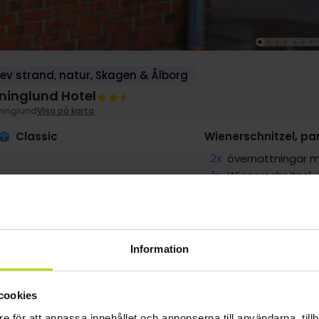
ev strand, natur, Skagen & Ålborg
ninglund Hotel
ninglund
Visa på karta
Classic
Wienerschnitzel, pa
2x
övernattningar m
1x
Wienerschnitzel, 
1x
3-rättersmeny/b
2x
Smörgås och 1 fl
2x
Gratis parkering 
Information
g
1769:-
sep
1619:-
okt
1619:-
pp
pp
pp
cookies
Totalt 3538:-
Totalt 3238:-
Totalt 3238:-
e för att anpassa innehållet och annonserna till användarna, tillh