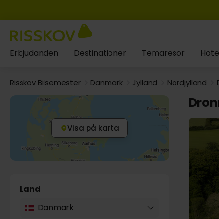
Erbjudanden
Destinationer
Temaresor
Hote
Risskov Bilsemester
Danmark
Jylland
Nordjylland
Dron
Visa på karta
Land
Danmark