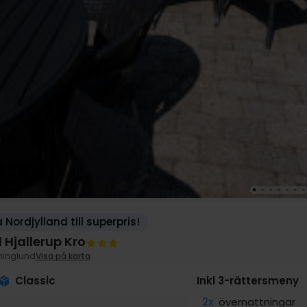
 Nordjylland till superpris!
 Hjallerup Kro
ninglund
Visa på karta
Classic
Inkl 3-rättersmeny
2x
övernattningar