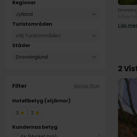
Regioner
Dronning
Jylland
både lok
sträcker
Turistområden
Läs mer
Dronning
välj Turistområden
ett klos
historia.
Städer
Dronning
Dronninglund
utforska
2 Vis
Här finn
Dessuto
arkitekt
Filter
Rensa filter
Dronning
Hotellbetyg (stjärnor)
exempel 
autentis
3
2
största 
3
2
Dronnin
Hotelstjärnor
Hotelstjärnor
Kundernas betyg
4+ (Mycket bra)
1