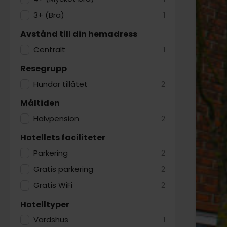
3+ (Bra)
1
Avstånd till din hemadress
Centralt
1
Resegrupp
Hundar tillåtet
2
Måltiden
Halvpension
2
Hotellets faciliteter
Parkering
2
Gratis parkering
2
Gratis WiFi
2
Hotelltyper
Värdshus
1