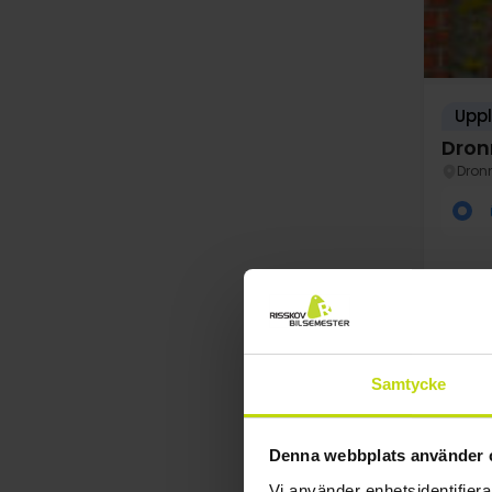
Uppl
Dron
Dron
Samtycke
au
Denna webbplats använder 
Vi använder enhetsidentifierar