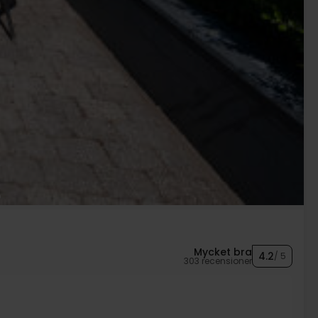
Mycket bra
4.2
/ 5
303 recensioner