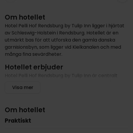
Om hotellet
Hotel Pelli Hof Rendsburg by Tulip Inn ligger i hjärtat
av Schleswig-Holstein i Rendsburg. Hotellet är en
utmärkt bas för att utforska den gamla danska
garnisionsbyn, som ligger vid Kielkanalen och med
många fina sevärdheter.
Hotellet erbjuder
Hotel Pelli Hof Rendsburg by Tulip Inn är centralt
beläget i Rendsburg i en charmig byggnad från
Visa mer
1700-talet alldeles vid sjön och bara 80 meter från
Rendsburg Stadsparken. Varje morgon erbjuds
frukost i hotellets frukostrestaurang. I de allmänna
Om hotellet
utrymmena finns gratis internet och parkering
direkt vid hotellet.
Praktiskt
Rummen