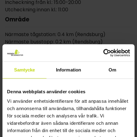
Incheckning från kl.: 15:00-20:00
Hotellrummen är inredda i klassisk stil och har fina
Utcheckning innan kl.: 11:00
mattor, möbler i massivt trä och blommiga tyger.
Område
Alla rum med privat bad/dusch, toalett och TV.
Närmaste tågstation: 0.4 km (Rendsburg)
Närmaste busstopp: 0.2 km (Rendsburg)
Närmaste flygplats: 98 km (Hamburg )
Beläget i centrum
Avstånd till centrum: 0.1 km
Samtycke
Information
Om
Avstånd till strand: 40 km
Övrigt
Denna webbplats använder cookies
Gratis parkering
Vi använder enhetsidentifierare för att anpassa innehållet
Wifi
och annonserna till användarna, tillhandahålla funktioner
Gratis internet
för sociala medier och analysera vår trafik. Vi
Våningar: 2
vidarebefordrar även sådana identifierare och annan
Byggår: 1722
information från din enhet till de sociala medier och
Renoverat: 2015