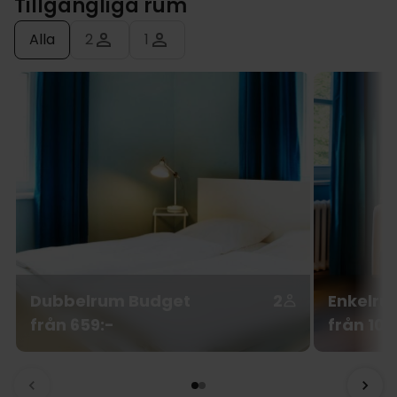
Tillgängliga rum
Alla
2
1
Dubbelrum Budget
2
Enkelru
från 659:-
från 109