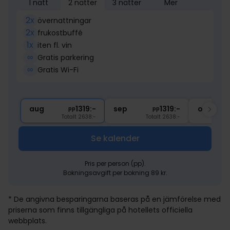
1 natt
2 nätter
3 nätter
Mer
2x
övernattningar
2x
frukostbuffé
1x
iten fl. vin
∞
Gratis parkering
∞
Gratis Wi-Fi
aug
1319:-
sep
1319:-
okt
pp
pp
Totalt 2638:-
Totalt 2638:-
Se kalender
Pris per person (pp).
Bokningsavgift per bokning 89 kr.
* De angivna besparingarna baseras på en jämförelse med
priserna som finns tillgängliga på hotellets officiella
webbplats.