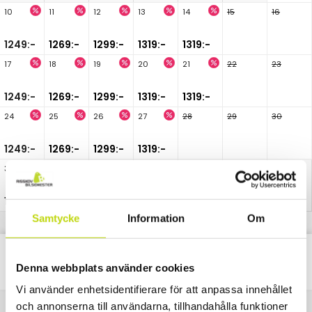
10
11
12
13
14
15
16
1249:-
1269:-
1299:-
1319:-
1319:-
17
18
19
20
21
22
23
1249:-
1269:-
1299:-
1319:-
1319:-
24
25
26
27
28
29
30
1249:-
1269:-
1299:-
1319:-
31
1249:-
Samtycke
Information
Om
Classic
Alla
Paket
Nätter
Denna webbplats använder cookies
Vi använder enhetsidentifierare för att anpassa innehållet
och annonserna till användarna, tillhandahålla funktioner