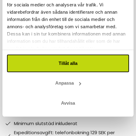
för sociala medier och analysera vår trafik. Vi
Kontakta oss
vidarebefordrar även sådana identifierare och annan
040 611 6130
information från din enhet till de sociala medier och
annons- och analysföretag som vi samarbetar med.
kontakt@risskov.se
Dessa kan i sin tur kombinera informationen med annan
information som du har tillhandahållit eller som de har
Våra öppetider är:
samlat in när du har använt deras tjänster.
Måndag - Fredag: 9 - 17
Tillåt alla
Lördag - Söndag: 10-15
Follow us on social media
Anpassa
Observera att:
Avvisa
Varför boka med Risskov Bilsemester? Spara mer!
Billgare än hotellets egna priser.
Minimum slutstäd inkluderat
Expeditionsavgift: telefonbokning 129 SEK per