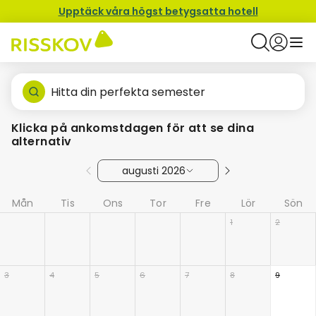
Upptäck våra högst betygsatta hotell
Hitta din perfekta semester
Klicka på ankomstdagen för att se dina
alternativ
augusti 2026
Mån
Tis
Ons
Tor
Fre
Lör
Sön
1
2
3
4
5
6
7
8
9