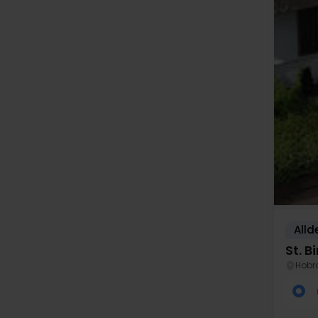
Alld
St. B
Hobr