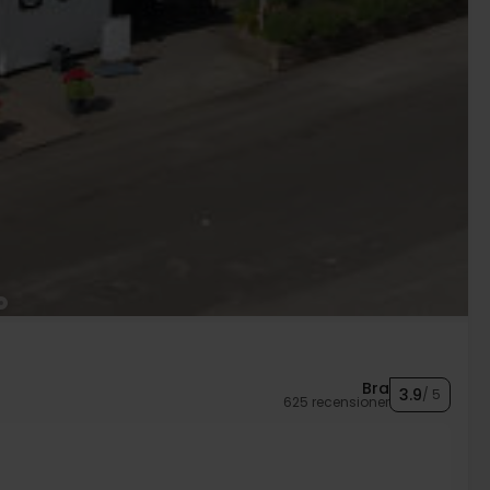
Bra
3.9
/ 5
625 recensioner