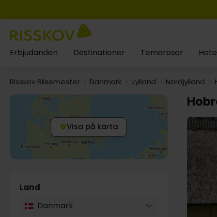
Erbjudanden
Destinationer
Temaresor
Hote
Risskov Bilsemester
Danmark
Jylland
Nordjylland
Hobr
Visa på karta
Land
Danmark