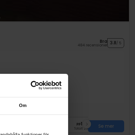
Bra
3.8
/ 5
484 recensioner
uffé
Om
nov
1469:-
dec
1469:-
pp
pp
Se mer
Totalt 2938:-
Totalt 2938:-
andahålla funktioner för