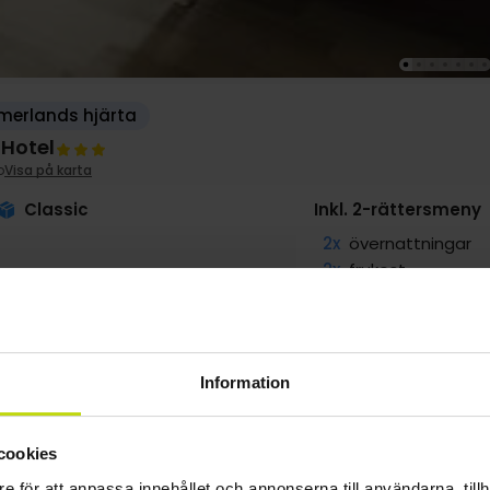
merlands hjärta
 Hotel
o
Visa på karta
Classic
Inkl. 2-rättersmeny
2x
övernattningar
2x
frukost
2x
2-rättersmeny/b
∞
Gratis parkering
∞
Gratis internet
Information
SALE
g
1249:-
sep
1249:-
okt
1469:-
pp
pp
pp
cookies
Totalt 2498:-
Totalt 2498:-
Totalt 2938:-
e för att anpassa innehållet och annonserna till användarna, tillh