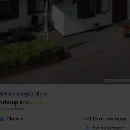
eles vid skogen i Rold
inderup Kro
o
Visa på karta
Classic
Inkl 2-rättersmeny
2x
övernattningar