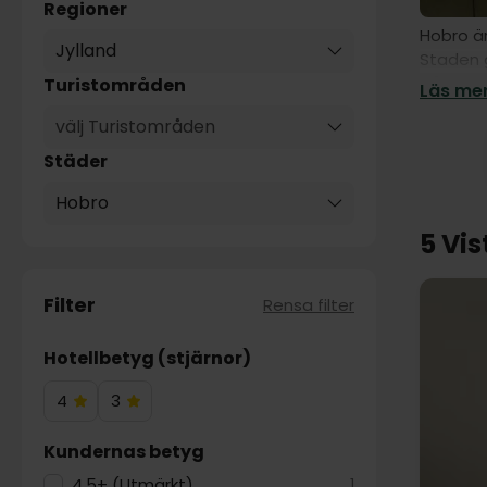
Regioner
Hobro är
Jylland
Staden g
går till
Turistområden
Läs mer
platser,
välj Turistområden
där besö
Städer
En annan
av djur,
Hobro
Kunstet
5 Vis
I närhet
vyer och
Filter
Rensa filter
möjligh
Himmerla
Hotellbetyg (stjärnor)
historia
bilresa 
4
3
4
3
Hotelstjärnor
Hotelstjärnor
Kundernas betyg
4.5+ (Utmärkt)
1