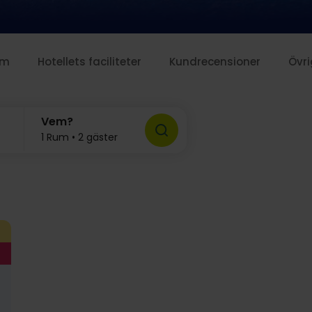
um
Hotellets faciliteter
Kundrecensioner
Övri
Vem?
1 Rum • 2 gäster