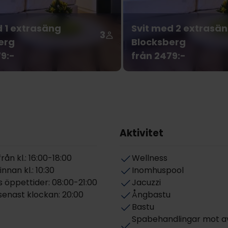
d 1 extrasäng
Svit med 2 extrasä
3
erg
Blocksberg
9:-
från 2479:-
Aktivitet
ån kl.: 16:00-18:00
Wellness
nnan kl.: 10:30
Inomhuspool
 öppettider: 08:00-21:00
Jacuzzi
senast klockan: 20:00
Ångbastu
Bastu
Spabehandlingar mot av