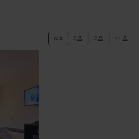
Alla
2
3
4+