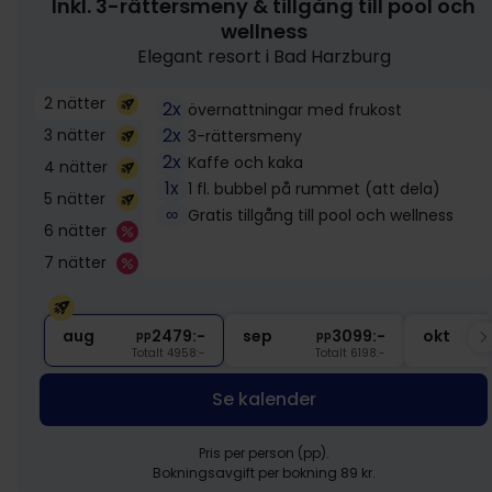
Inkl. 3-rättersmeny & tillgång till pool och
wellness
Elegant resort i Bad Harzburg
2 nätter
2x
övernattningar med frukost
2x
3 nätter
3-rättersmeny
2x
Kaffe och kaka
4 nätter
1x
1 fl. bubbel på rummet (att dela)
5 nätter
∞
Gratis tillgång till pool och wellness
6 nätter
7 nätter
559:-
aug
2479:-
sep
3099:-
okt
pp
pp
Totalt 4958:-
Totalt 6198:-
Se kalender
Pris per person (pp).
Bokningsavgift per bokning 89 kr.