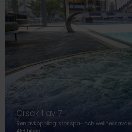
Orsak 1 av 7
Ren avkoppling: stor spa- och wellnessavde
45+
bilder