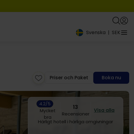
Svenska
|
SEK
Priser och Paket
Boka nu
13
4.2/5
Visa alla
Mycket bra
Recensioner
Super härlig förlängd helg som levde upp
till våra förväntningar. Många möjligheter