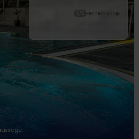
i närområdet.
5/5
massage.