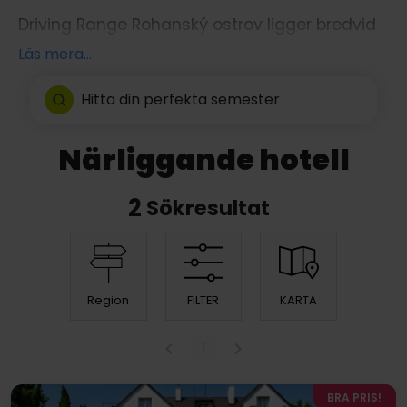
Driving Range Rohanský ostrov ligger bredvid
Rohan Boat Prague. Här kan den vane
Läs mera...
golfaren öva på den perfekta golfsvingen och
nybörjaren kan testa på golf för första
Hitta din perfekta semester
gången.
Närliggande hotell
2
Sökresultat
Region
FILTER
KARTA
1
BRA PRIS!