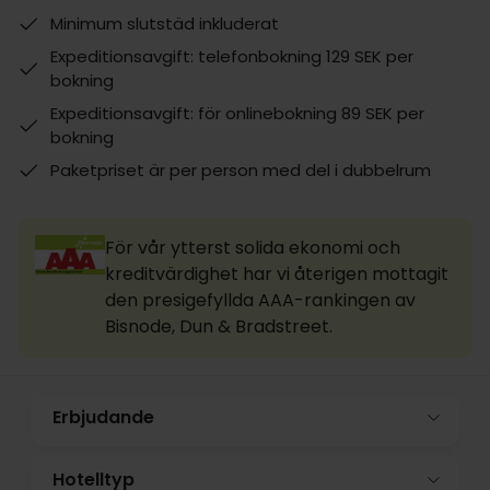
Minimum slutstäd inkluderat
Expeditionsavgift: telefonbokning 129 SEK per
bokning
Expeditionsavgift: för onlinebokning 89 SEK per
bokning
Paketpriset är per person med del i dubbelrum
För vår ytterst solida ekonomi och
kreditvärdighet har vi återigen mottagit
den presigefyllda AAA-rankingen av
Bisnode, Dun & Bradstreet.
Erbjudande
Hotelltyp