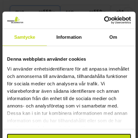
∞
Gratis internet
aug
559:-
sep
559:-
okt
pp
pp
Totalt 1118:-
Totalt 1118:-
Se mer
Samtycke
Information
Om
16%
Spara upp till
Denna webbplats använder cookies
Vi använder enhetsidentifierare för att anpassa innehållet
och annonserna till användarna, tillhandahålla funktioner
för sociala medier och analysera vår trafik. Vi
vidarebefordrar även sådana identifierare och annan
information från din enhet till de sociala medier och
annons- och analysföretag som vi samarbetar med.
Enkel tillgång till kollektivtrafik
Dessa kan i sin tur kombinera informationen med annan
Occidental Praha
information som du har tillhandahållit eller som de har
samlat in när du har använt deras tjänster.
Prag