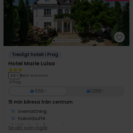
Trevligt hotell i Prag
Hotel Marie Luisa
Bra
16 recensioner
3.2
/ 5
Prag
559:-
1289:-
15 min bilresa från centrum
1x
övernattning
1x
frukostbuffé
1x
1 flaska öl på rummet
Se allt som ingår
∞
Gratis parkering