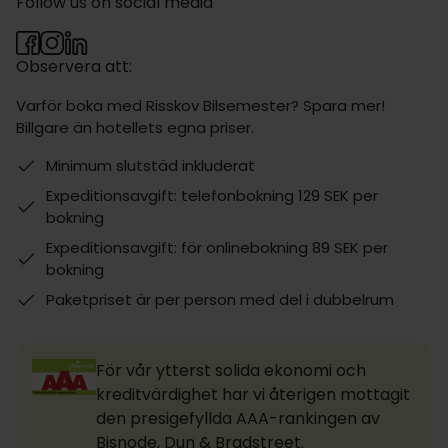
Follow us on social media
Observera att:
Varför boka med Risskov Bilsemester? Spara mer!
Billgare än hotellets egna priser.
Minimum slutstäd inkluderat
Expeditionsavgift: telefonbokning 129 SEK per
bokning
Expeditionsavgift: för onlinebokning 89 SEK per
bokning
Paketpriset är per person med del i dubbelrum
För vår ytterst solida ekonomi och
kreditvärdighet har vi återigen mottagit
den presigefyllda AAA-rankingen av
Bisnode, Dun & Bradstreet.