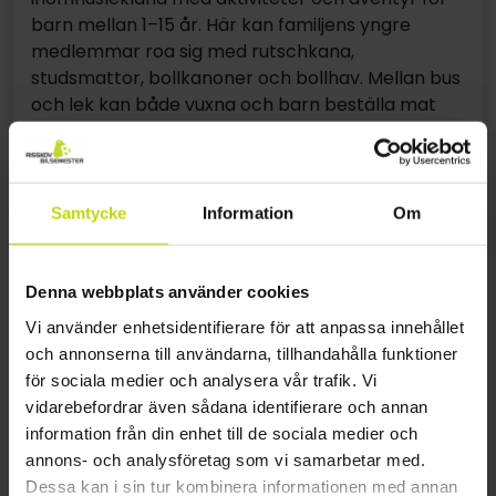
barn mellan 1–15 år. Här kan familjens yngre
medlemmar roa sig med rutschkana,
studsmattor, bollkanoner och bollhav. Mellan bus
och lek kan både vuxna och barn beställa mat
och dryck i caféet. Leklandet är beläget i den lilla
staden Lagan, bredvid Laganland Älgpark mitt i
Småland. Ett idealt utflyktsmål för er som är ute
på en familjesemester i Småland.
Samtycke
Information
Om
Din sökning gav dessvärre inga eller för få
Denna webbplats använder cookies
resultat.
Vi använder enhetsidentifierare för att anpassa innehållet
För att hitta bästa pris och paket kan du få fler
och annonserna till användarna, tillhandahålla funktioner
alternativ genom att ändra din sökning.
för sociala medier och analysera vår trafik. Vi
» Välj ny destination
vidarebefordrar även sådana identifierare och annan
information från din enhet till de sociala medier och
annons- och analysföretag som vi samarbetar med.
1
Dessa kan i sin tur kombinera informationen med annan