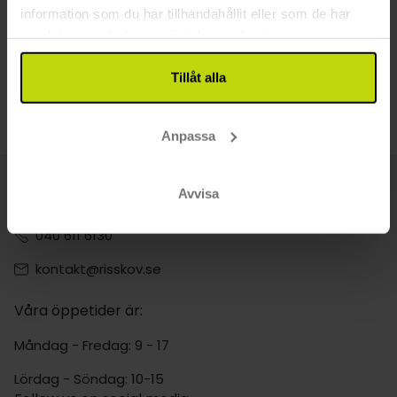
information som du har tillhandahållit eller som de har
samlat in när du har använt deras tjänster.
Tillåt alla
Anpassa
Avvisa
Kontakta oss
040 611 6130
kontakt@risskov.se
Våra öppetider är:
Måndag - Fredag: 9 - 17
Lördag - Söndag: 10-15