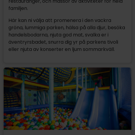
restauranger, och massor av aktiviteter för hela
familjen.
Här kan ni välja att promenera i den vackra
gröna, lummiga parken, hälsa på alla djur, besöka
handelsbodarna, njuta god mat, svalka er i
äventryrsbadet, snurra dig yr på parkens tivoli
eller njuta av konserter en ljum sommarkväll.