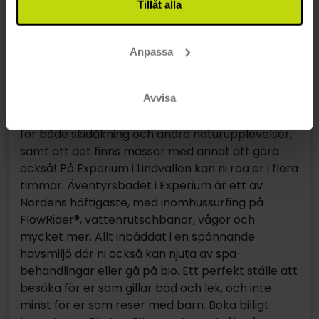
Tillåt alla
Anpassa
Experium
Avvisa
Åk på skidsemester till Sälen som är fantastiskt
för både skidåkning och andra naturupplevelser,
samt att det finns massor med annat att göra
också! På Experium i Lindvallen kan ni roa er i flera
timmar. Äventyrsbadet i Experium är ett av
Nordens häftigaste, med inomhussurfing på
FlowRider®, vattenrutschbanor, vågor och
mycket mer. Allt inbäddat i en spännande
havsmiljö där ni också kan njuta av spa-
behandlingar eller gå på bio. Ett perfekt ställe att
besöka för er som gillar bad och lek, och inte
minst för er som reser med barn. Boka billigt