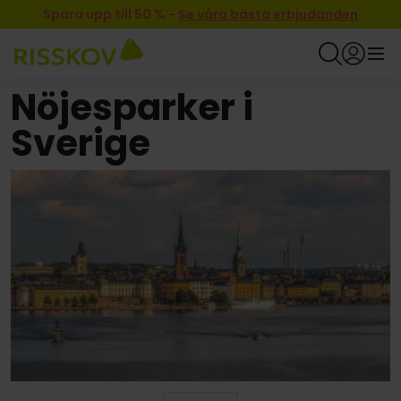
Spara upp till 50 %
-
Se våra bästa erbjudanden
Nöjesparker i
Sverige