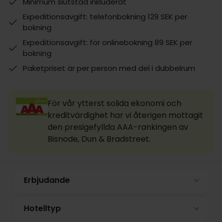
Minimum slutstäd inkluderat
Expeditionsavgift: telefonbokning 129 SEK per
bokning
Expeditionsavgift: för onlinebokning 89 SEK per
bokning
Paketpriset är per person med del i dubbelrum
För vår ytterst solida ekonomi och
kreditvärdighet har vi återigen mottagit
den presigefyllda AAA-rankingen av
Bisnode, Dun & Bradstreet.
Erbjudande
Hotelltyp