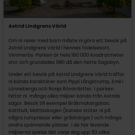
Astrid Lindgrens Värld
Om ni reser med barn måste ni göra ett besök på
Astrid Lindgrens Värld i hennes födelsesort,
Vimmerby. Parken är hela 180 000 kvadratmeter
stor och grundades 1981 då den hette Sagobyn.
Under ett besök på Astrid Lindgrens Värld träffar
ni kända karaktärer som Pippi Långstrump, Emil i
Lönneberga och Ronja Rövardotter. I parken
hittar ni många olika miljöer kända från Astrids
sagor. Besök till exempel Bråkmakargatan,
Katthult, Mattisskogen (kanske stöter ni på
några rumpnissar eller grådvärgar) och många
andra spännande platser. I de här levande
miljöerna spelas det varje dag upp 50 olika