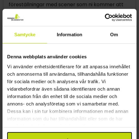
föreställningar med scener som ni kommer att
känna igen från böckerna. Som åskådare
kommer ni väldigt nära händelserna och hamnar
ibland till och med mitt i. Hela parken välkomnar
också till lek och under vandringen genom den är
Samtycke
Information
Om
det inte omöjligt att stöta på några av de kända
karaktärerna från böckerna.
Denna webbplats använder cookies
Parken har inte öppet året runt, utan är öppen
Vi använder enhetsidentifierare för att anpassa innehållet
från maj till augusti, vissa helger i september
och annonserna till användarna, tillhandahålla funktioner
samt vissa lov, så dubbekolla öppettiderna på
för sociala medier och analysera vår trafik. Vi
parkens hemsida innan ni planerar ett besök.
vidarebefordrar även sådana identifierare och annan
information från din enhet till de sociala medier och
annons- och analysföretag som vi samarbetar med.
Dessa kan i sin tur kombinera informationen med annan
information som du har tillhandahållit eller som de har
samlat in när du har använt deras tjänster.