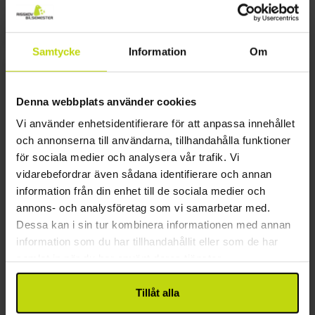
som små, alla familjens medlemmar!
Samtycke
Information
Om
Denna webbplats använder cookies
Vi använder enhetsidentifierare för att anpassa innehållet
och annonserna till användarna, tillhandahålla funktioner
för sociala medier och analysera vår trafik. Vi
vidarebefordrar även sådana identifierare och annan
information från din enhet till de sociala medier och
annons- och analysföretag som vi samarbetar med.
Parc Festyland
Dessa kan i sin tur kombinera informationen med annan
information som du har tillhandahållit eller som de har
Strax utanför Caen i Frankrike, ca 5 kilometer
samlat in när du har använt deras tjänster.
väster om staden, ligger Parc Festyland, och som
namnet indikerar är det tal om en nöjespark
Tillåt alla
belägen i Bretteville-sur-Odon och som också är