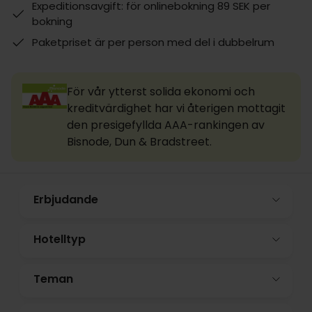
Expeditionsavgift: för onlinebokning 89 SEK per
bokning
Paketpriset är per person med del i dubbelrum
För vår ytterst solida ekonomi och
kreditvärdighet har vi återigen mottagit
den presigefyllda AAA-rankingen av
Bisnode, Dun & Bradstreet.
Erbjudande
Hotelltyp
Teman