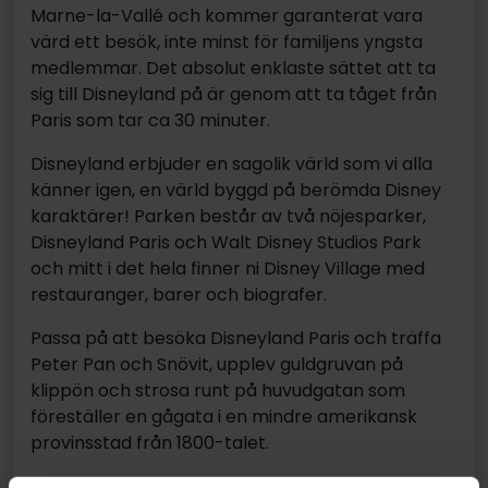
Marne-la-Vallé och kommer garanterat vara
värd ett besök, inte minst för familjens yngsta
medlemmar. Det absolut enklaste sättet att ta
sig till Disneyland på är genom att ta tåget från
Paris som tar ca 30 minuter.
Disneyland erbjuder en sagolik värld som vi alla
känner igen, en värld byggd på berömda Disney
karaktärer! Parken består av två nöjesparker,
Disneyland Paris och Walt Disney Studios Park
och mitt i det hela finner ni Disney Village med
restauranger, barer och biografer.
Passa på att besöka Disneyland Paris och träffa
Peter Pan och Snövit, upplev guldgruvan på
klippön och strosa runt på huvudgatan som
föreställer en gågata i en mindre amerikansk
provinsstad från 1800-talet.
Här finns verkligen upplevelser för alla, för stora