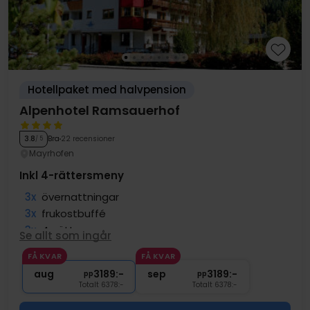
Hotellpaket med halvpension
Alpenhotel Ramsauerhof
Bra
22 recensioner
3.8
/ 5
Mayrhofen
Inkl 4-rättersmeny
3x
övernattningar
3x
frukostbuffé
3x
4-rättersmeny
Se allt som ingår
∞
Tillgång till pool
FÅ KVAR
FÅ KVAR
∞
Gratis internet och parkering
aug
3189:-
sep
3189:-
pp
pp
Totalt 6378:-
Totalt 6378:-