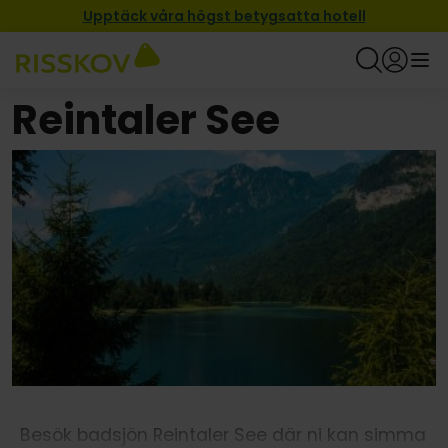
Upptäck våra högst betygsatta hotell
Reintaler See
Besök badsjön Reintaler See där ni kan simma