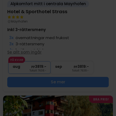
Alpkomfort mitt i centrala Mayrhofen
Hotel & Sporthotel Strass
Mayrhofen
Inkl 3-rättersmeny
3x
övernattningar med frukost
3x
3-rättersmeny
1x
1 välkomstdrink
Se allt som ingår
∞
Fri tillgång till spaavdelningen
FÅ KVAR
1x
Entrébiljett in Naturparkhaus
aug
3819:-
sep
3819:-
pp
pp
Totalt 7638:-
Totalt 7638:-
Se mer
BRA PRIS!