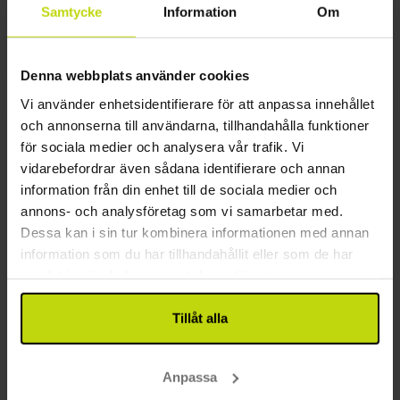
aug
2789:-
sep
2649:-
okt
pp
pp
Samtycke
Information
Om
Totalt 5578:-
Totalt 5298:-
T
Se mer
Denna webbplats använder cookies
Vi använder enhetsidentifierare för att anpassa innehållet
18%
Spara upp till
och annonserna till användarna, tillhandahålla funktioner
för sociala medier och analysera vår trafik. Vi
vidarebefordrar även sådana identifierare och annan
information från din enhet till de sociala medier och
annons- och analysföretag som vi samarbetar med.
Dessa kan i sin tur kombinera informationen med annan
information som du har tillhandahållit eller som de har
samlat in när du har använt deras tjänster.
Skön alpidyll och upplevelserik semester
Hotel Tirolerhof
Tillåt alla
Utmärkt
106 recensioner
4.8
/ 5
Hopfgarten
Anpassa
Inkl 3-rättersmeny