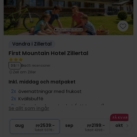
Vandra i Zillertal
First Mountain Hotel Zillertal
Bra
35 recensioner
3.5
/ 5
Zell am Ziller
Inkl. middag och matpaket
2x
övernattningar med frukost
2x
Kvällsbuffé
2x
välsmakande matpaket (att ta med)
Se allt som ingår
1x
Kaffe och kaka
FÅ KVAR
∞
Gratis dryck
aug
2539:-
sep
2199:-
okt
pp
pp
Totalt 5078:-
Totalt 4398:-