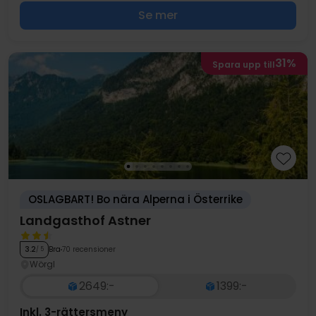
Se mer
31%
Spara upp till
OSLAGBART! Bo nära Alperna i Österrike
Landgasthof Astner
Bra
70 recensioner
3.2
/ 5
Wörgl
2649:-
1399:-
Inkl. 3-rättersmeny