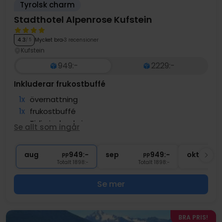
Tyrolsk charm
Stadthotel Alpenrose Kufstein
Mycket bra
3 recensioner
4.3
/ 5
Kufstein
949:-
2229:-
Inkluderar frukostbuffé
1x
övernattning
1x
frukostbuffé
∞
Tidig incheckning
Se allt som ingår
∞
Gratis internet
∞
Gratis parkering
aug
949:-
sep
949:-
okt
pp
pp
Totalt 1898:-
Totalt 1898:-
T
Se mer
BRA PRIS!