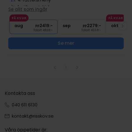
1x
1 välkomstdrink
Se allt som ingår
2x
Gratis entré till wellnessavdelning
FÅ KVAR
FÅ KVAR
2x
Tillgång till utomhuspool
aug
2419:-
sep
2279:-
okt
pp
pp
Totalt 4838:-
Totalt 4558:-
T
Se mer
1
Kontakta oss
040 611 6130
kontakt@risskov.se
Våra öppetider är: