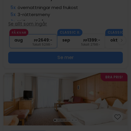
5x
övernattningar med frukost
5x
3-rättersmeny
1x
Välkomstgåva
Se allt som ingår
1x
1 välkomstdrink
CLASSIC II.
CLASSIC II.
FÅ KVAR
∞
Gratis parkering
aug
2649:-
sep
1399:-
okt
pp
pp
Totalt 5298:-
Totalt 2798:-
T
Se mer
BRA PRIS!