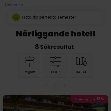
eller bara bada och samtidigt njuta av de
Läs mera...
fantastiska omgivningarna. Det finns
restauranger och caféer runt sjön.
Hitta din perfekta semester
Närliggande hotell
8
Sökresultat
Region
FILTER
KARTA
1
13%
Spara upp till