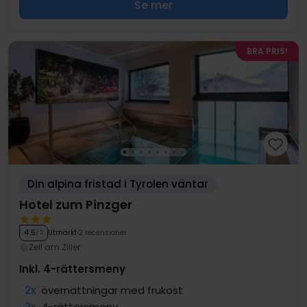
Se mer
BRA PRIS!
Din alpina fristad i Tyrolen väntar
Hotel zum Pinzger
Utmärkt
2 recensioner
4.5
/ 5
Zell am Ziller
Inkl. 4-rättersmeny
2x
övernattningar med frukost
2x
4-rättersmeny