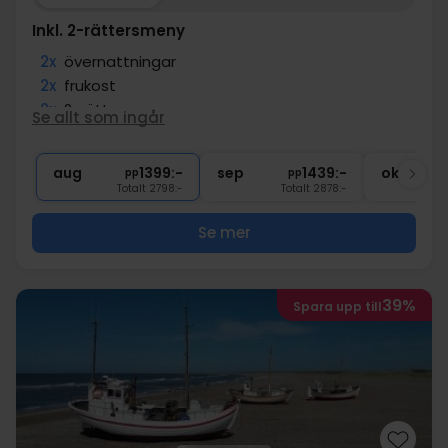
Inkl. 2-rättersmeny
2x
övernattningar
2x
frukost
2x
2-rättersmeny
Se allt som ingår
1x
1 välkomstdrink
∞
Gratis internet
aug
1399:-
sep
1439:-
okt
pp
pp
Totalt 2798:-
Totalt 2878:-
Se mer
39%
Spara upp till