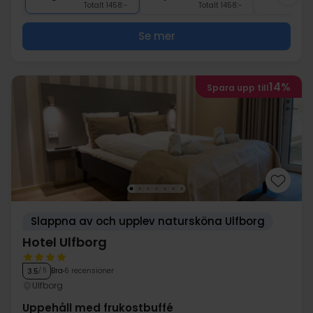
Totalt 1458:-
Totalt 1458:-
Se mer
14%
Spara upp till
Slappna av och upplev natursköna Ulfborg
Hotel Ulfborg
Bra
6 recensioner
3.5
/ 5
Ulfborg
Uppehåll med frukostbuffé