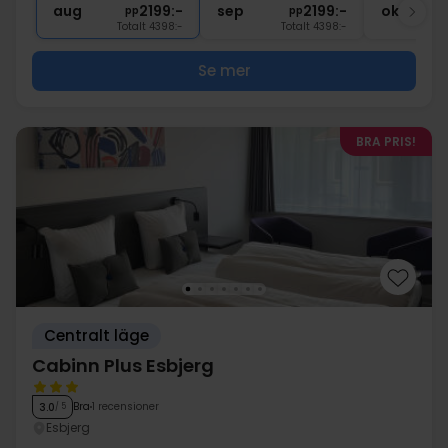
aug
2199:-
sep
2199:-
okt
pp
pp
Totalt 4398:-
Totalt 4398:-
Se mer
BRA PRIS!
Centralt läge
Cabinn Plus Esbjerg
Bra
1 recensioner
3.0
/ 5
Esbjerg