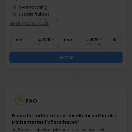
1x
övernattning
1x
utsökt frukost
∞
gratis kaffe/te på rummet
Se allt som ingår
∞
Gratis parkering
∞
Gratis Wi-Fi
okt
629:-
nov
629:-
dec
pp
pp
Totalt 1258:-
Totalt 1258:-
Se mer
1
FAQ
Finns det laddstationer för elbilar vid hotell i
Minisemester i Västerhavet?
Ja, Risskov erbjuder regelbundet sista minuten- och