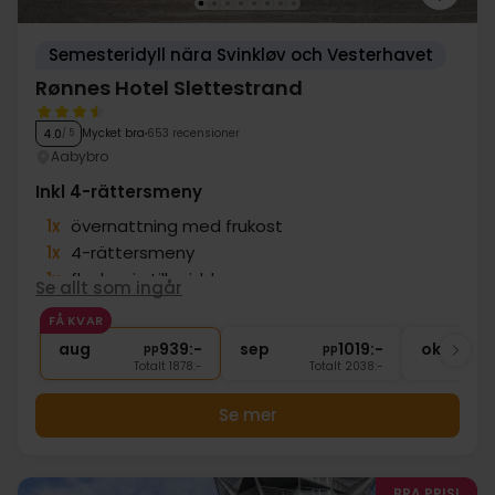
Semesteridyll nära Svinkløv och Vesterhavet
Rønnes Hotel Slettestrand
Mycket bra
653 recensioner
4.0
/ 5
Aabybro
Inkl 4-rättersmeny
1x
övernattning med frukost
1x
4-rättersmeny
1x
flaska vin till middagen
Se allt som ingår
1x
kaffe och te
FÅ KVAR
∞
Gratis parkering
aug
939:-
sep
1019:-
okt
pp
pp
Totalt 1878:-
Totalt 2038:-
Se mer
BRA PRIS!