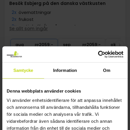
Besök Esbjerg på den danska västkusten
2x
övernattningar
2x
frukost
2x
gratis kaffe/te på rummet
Se allt som ingår
∞
Centralt läge
2x
Gratis Wi-Fi
aug
2059:-
sep
2059:-
okt
pp
pp
Totalt 4118:-
Totalt 4118:-
Se mer
Samtycke
Information
Om
24%
Spara upp till
Denna webbplats använder cookies
Vi använder enhetsidentifierare för att anpassa innehållet
och annonserna till användarna, tillhandahålla funktioner
för sociala medier och analysera vår trafik. Vi
vidarebefordrar även sådana identifierare och annan
information från din enhet till de sociala medier och