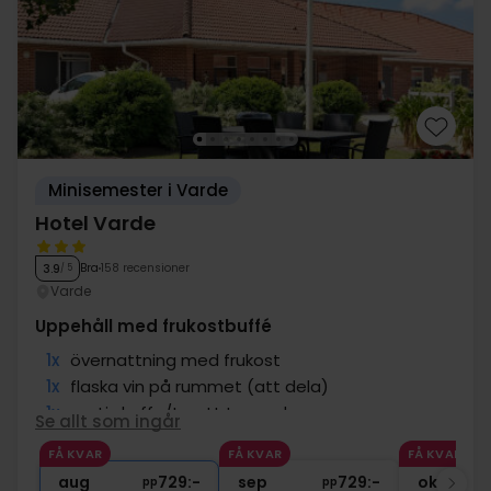
Minisemester i Varde
Hotel Varde
Bra
158 recensioner
3.9
/ 5
Varde
Uppehåll med frukostbuffé
1x
övernattning med frukost
1x
flaska vin på rummet (att dela)
1x
gratis kaffe/te att ta med
Se allt som ingår
∞
Gratis parkering vid hotellet
FÅ KVAR
FÅ KVAR
FÅ KVAR
∞
Gratis Wi-Fi
aug
729:-
sep
729:-
okt
pp
pp