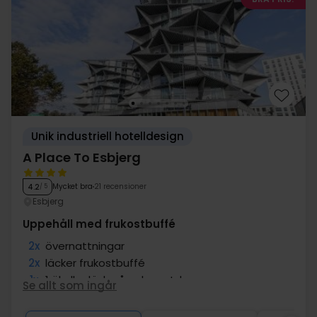
Unik industriell hotelldesign
A Place To Esbjerg
Mycket bra
21 recensioner
4.2
/ 5
Esbjerg
Uppehåll med frukostbuffé
2x
övernattningar
2x
läcker frukostbuffé
1x
1 öl eller läsk på ankomstdagen
Se allt som ingår
1x
kaffe att ta med
∞
Gratis parkering