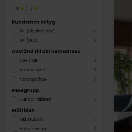
4
3
4
3
Hotelstjärnor
Hotelstjärnor
Kundernas betyg
4+ (Mycket bra)
4
3+ (Bra)
3
Avstånd till din hemadress
Centralt
3
Nära strand
3
Nära sjö/hav
5
Resegrupp
Hundar tillåtet
6
Måltiden
Inkl. Frukost
4
Halvpension
3