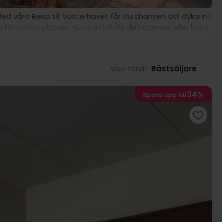
d våra Resa till Västerhavet får du chansen att dyka in i
 historiska platser, njuta av lokala delikatesser eller bara
sterhavet överraska dig och ge dig oförglömliga stunder
Visa först:
Bästsäljare
34%
Spara upp till