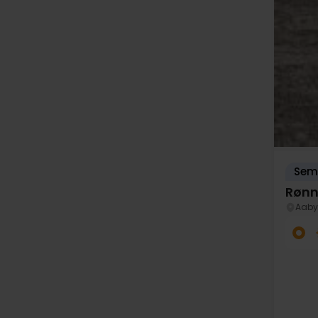
Seme
Rønn
Aaby