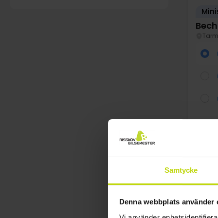
Mini
Bech
Tar
au
Samtycke
Denna webbplats använder 
Vi använder enhetsidentifierar