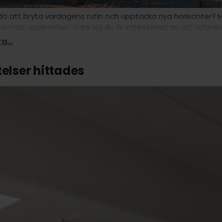
do att bryta vardagens rutin och upptäcka nya horisonter? Me
 av nya upplevelser. Vare sig du är intresserad av att utforska
pla av i en ny miljö, har vi den perfekta resan för dig. Låt Vä
a...
a Resa.
telser hittades