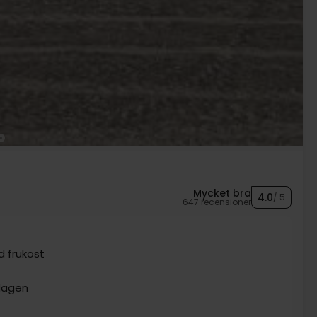
Mycket bra
4.0
/ 5
647 recensioner
 frukost
ddagen