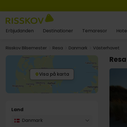
Erbjudanden
Destinationer
Temaresor
Hote
Risskov Bilsemester
Resa
Danmark
Västerhavet
Resa 
Visa på karta
Land
Danmark