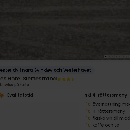
steridyll nära Svinkløv och Vesterhavet
es Hotel Slettestrand
bro
Visa på karta
Kvalitetstid
Inkl 4-rättersmeny
1x
övernattning med
1x
4-rättersmeny
1x
flaska vin till mi
1x
kaffe och te