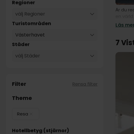
Regioner
Är du re
välj Regioner
en värld
vill kop
Turistområden
Läs mer
med vår
Västerhavet
7 Vis
Städer
välj Städer
Filter
Rensa filter
Theme
Resa
Hotellbetyg (stjärnor)