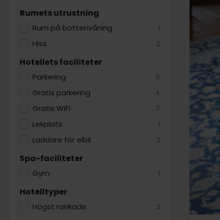
Rumets utrustning
Rum på bottenvåning
1
Hiss
2
Hotellets faciliteter
Parkering
6
Gratis parkering
4
Gratis WiFi
7
Lekplats
1
Laddare för elbil
3
Spa-faciliteter
Gym
1
Hotelltyper
Högst rankade
3