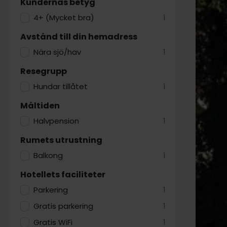
Kundernas betyg
4+ (Mycket bra)
1
Avstånd till din hemadress
Nära sjö/hav
1
Resegrupp
Hundar tillåtet
1
Måltiden
Halvpension
1
Rumets utrustning
Balkong
1
Hotellets faciliteter
Parkering
1
Gratis parkering
1
Gratis WiFi
1