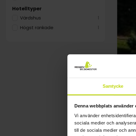
Hotelltyper
Värdshus
1
Högst rankade
1
Samtycke
Denna webbplats använder 
Vi använder enhetsidentifierar
sociala medier och analysera 
till de sociala medier och a