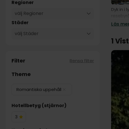
Regioner
Dyk in i
välj Regioner
resebyrå
eller äv
Städer
Läs mer
välj Städer
1 Vis
Filter
Rensa filter
Theme
Romantiska uppehåll
Hotellbetyg (stjärnor)
3
3
Hotelstjärnor