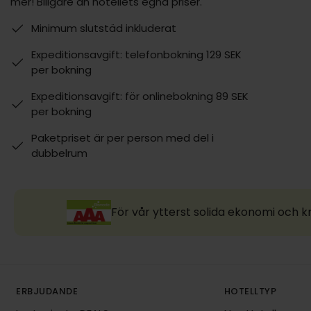
mer! Billgare än hotellets egna priser.
Minimum slutstäd inkluderat
Expeditionsavgift: telefonbokning 129 SEK
per bokning
Expeditionsavgift: för onlinebokning 89 SEK
per bokning
Paketpriset är per person med del i
dubbelrum
För vår ytterst solida ekonomi och k
ERBJUDANDE
HOTELLTYP