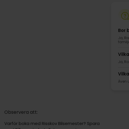
Bor 
Ja, R
familj
Vilk
Ja, Ro
Vilk
Även 
Observera att:
Varför boka med Risskov Bilsemester? Spara