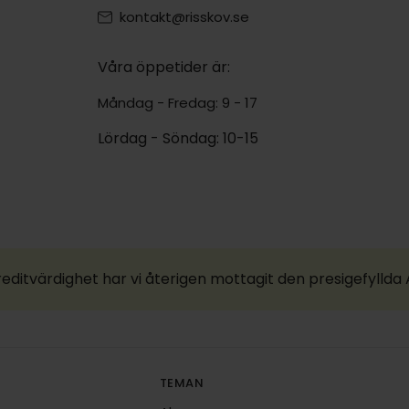
kontakt@risskov.se
Våra öppetider är:
Måndag - Fredag: 9 - 17
Lördag - Söndag: 10-15
reditvärdighet har vi återigen mottagit den presigefylld
TEMAN