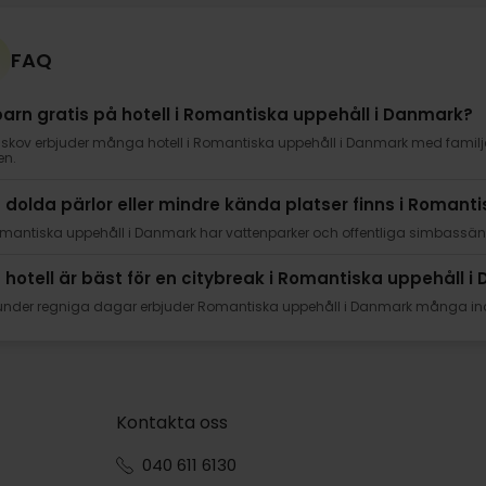
FAQ
barn gratis på hotell i Romantiska uppehåll i Danmark?
isskov erbjuder många hotell i Romantiska uppehåll i Danmark med famil
en.
a dolda pärlor eller mindre kända platser finns i Roman
mantiska uppehåll i Danmark har vattenparker och offentliga simbassänger
a hotell är bäst för en citybreak i Romantiska uppehåll 
under regniga dagar erbjuder Romantiska uppehåll i Danmark många ino
Kontakta oss
040 611 6130