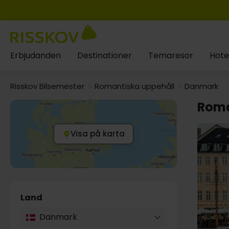
Erbjudanden
Destinationer
Temaresor
Hote
Risskov Bilsemester
Romantiska uppehåll
Danmark
Roma
Visa på karta
Land
Danmark