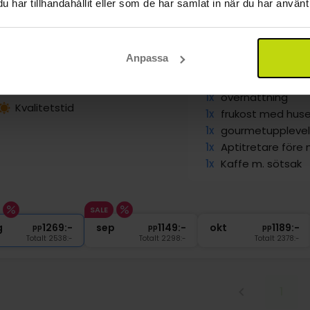
har tillhandahållit eller som de har samlat in när du har använt 
rmetmat och vin
tie's Sdr. Hostrup Kro
nraa
Visa på karta
Anpassa
Classic
Aperitif + 4-rätter
1x
övernattning
Kvalitetstid
1x
frukost med huse
1x
gourmetuppleve
1x
Aptitretare före
1x
Kaffe m. sötsak
SALE
g
1269:-
sep
1149:-
okt
1189:-
pp
pp
pp
Totalt 2538:-
Totalt 2298:-
Totalt 2378:-
1