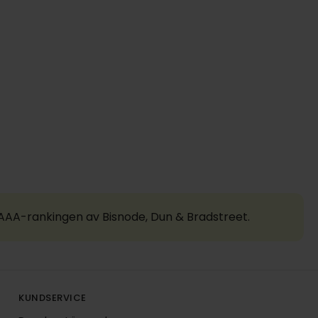
a AAA-rankingen av Bisnode, Dun & Bradstreet.
KUNDSERVICE