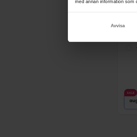
med annan information som du 
Gou
Chris
Aabe
Avvisa
SALE
au