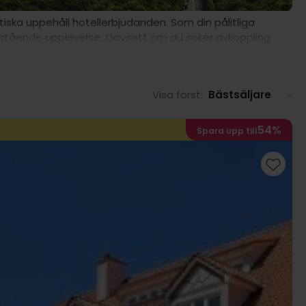
iska uppehåll hotellerbjudanden. Som din pålitliga
nastående upplevelse. Oavsett om du söker avkoppling
höver
Visa först:
Bästsäljare
54%
Spara upp till