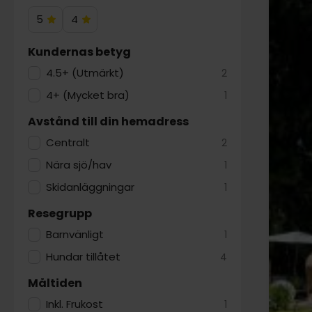
5
4
5
4
Hotelstjärnor
Hotelstjärnor
Kundernas betyg
4.5+ (Utmärkt)
2
4+ (Mycket bra)
1
Avstånd till din hemadress
Centralt
2
Nära sjö/hav
1
Skidanläggningar
1
Resegrupp
Barnvänligt
1
Hundar tillåtet
4
Måltiden
Inkl. Frukost
1