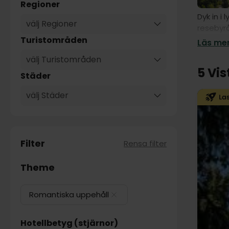
Regioner
Dyk in i
välj Regioner
resebyrå
eller äv
Turistområden
Läs mer
välj Turistområden
5 Vis
Städer
välj Städer
Filter
Rensa filter
Theme
Romantiska uppehåll
Hotellbetyg (stjärnor)