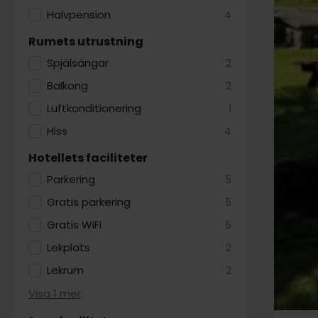
Halvpension
4
Rumets utrustning
Spjälsängar
2
Balkong
2
Luftkonditionering
1
Hiss
4
Hotellets faciliteter
Parkering
5
Gratis parkering
5
Gratis WiFi
5
Lekplats
2
Lekrum
2
Visa 1 mer