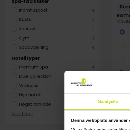
Spa-faciliteter
Roma
Inomhuspool
4
Roma
Bastu
5
Gött
Jacuzzi
2
Gym
2
Spaavdelning
4
Hotelltyper
Premium Spa
4
Visa
Blue Collection
2
Wellness
2
Nya hotell
1
au
Samtycke
Högst rankade
3
Visa 1 mer
Denna webbplats använder 
Vi använder enhetsidentifierar