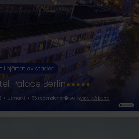
t i hjärtat av staden
tel Palace Berlin
5
Utmärkt
65 recensioner
Berlin
Visa på karta