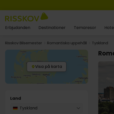
Erbjudanden
Destinationer
Temaresor
Hote
Risskov Bilsemester
Romantiska uppehåll
Tyskland
Roma
Visa på karta
Land
Tyskland