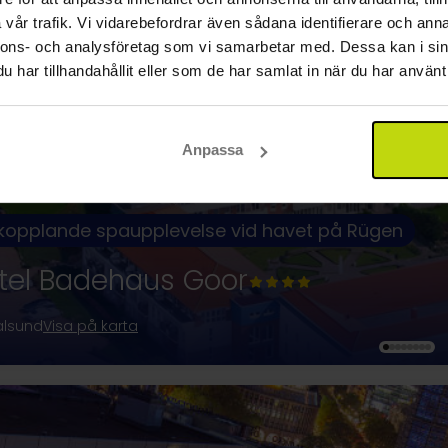
vår trafik. Vi vidarebefordrar även sådana identifierare och anna
nnons- och analysföretag som vi samarbetar med. Dessa kan i sin
har tillhandahållit eller som de har samlat in när du har använt 
Anpassa
kopplande spaupplevelse vid havet på Rügen
tel Badehaus Goor
alsund
Visa på karta