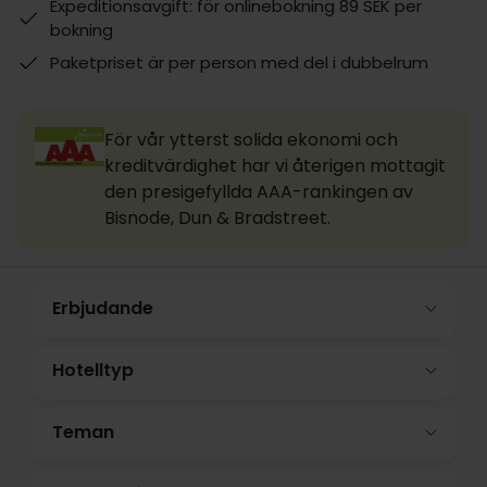
Expeditionsavgift: för onlinebokning 89 SEK per
bokning
Paketpriset är per person med del i dubbelrum
För vår ytterst solida ekonomi och
kreditvärdighet har vi återigen mottagit
den presigefyllda AAA-rankingen av
Bisnode, Dun & Bradstreet.
Erbjudande
Hotelltyp
Teman