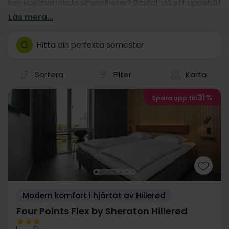
kan uppleva lokala sevärdheter? Beställ då ett uppehåll
på ett av våra många hotell! Våra hotelluppehåll är
Läs mera...
nämligen garanti för en god kör-själv semester i
Hillerød.
Hitta din perfekta semester
Sortera
Filter
Karta
31%
Spara upp till
Modern komfort i hjärtat av Hillerød
Four Points Flex by Sheraton Hillerød