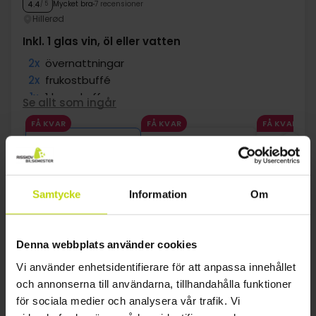
Mycket bra
7 recensioner
4.4
/ 5
Hillerød
Inkl. 1 glas vin, öl eller vatten
2x
övernattningar
2x
frukostbuffé
1x
1 kopp kaffe
Se allt som ingår
1x
1 glas vin/öl/vatten
FÅ KVAR
FÅ KVAR
FÅ KVAR
∞
Gratis internet
aug
1539:-
sep
1539:-
okt
pp
pp
Totalt 3078:-
Totalt 3078:-
Se mer
Samtycke
Information
Om
1
Denna webbplats använder cookies
Vi använder enhetsidentifierare för att anpassa innehållet
och annonserna till användarna, tillhandahålla funktioner
FAQ
för sociala medier och analysera vår trafik. Vi