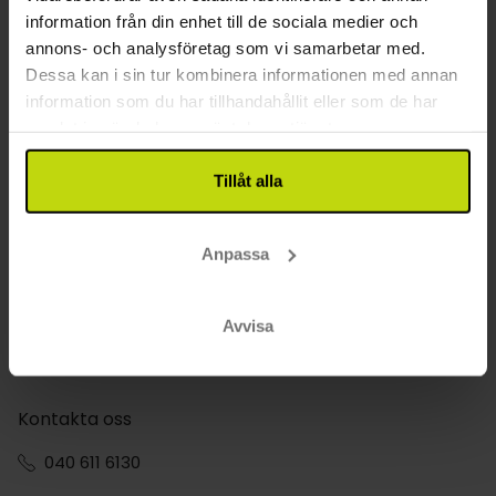
information från din enhet till de sociala medier och
annons- och analysföretag som vi samarbetar med.
Finns det hotell av hög standard eller
lyxhotell i Ronneby?
Dessa kan i sin tur kombinera informationen med annan
information som du har tillhandahållit eller som de har
Ja, många av Risskovs hotell i Ronneby erbjuder gratis
parkering. Använd filtret ”Gratis parkering” under Faciliteter.
samlat in när du har använt deras tjänster.
När är det billigast att bo på hotell i
Tillåt alla
Ronneby?
Butiker och sevärdheter i Ronneby kan ha begränsade
öppettider på söndagar.
Anpassa
Finns det golfbanor i eller nära Ronneby?
Hotell i Ronneby nära stranden ger enkel tillgång till sol,
Avvisa
sand och bad.
Kontakta oss
040 611 6130