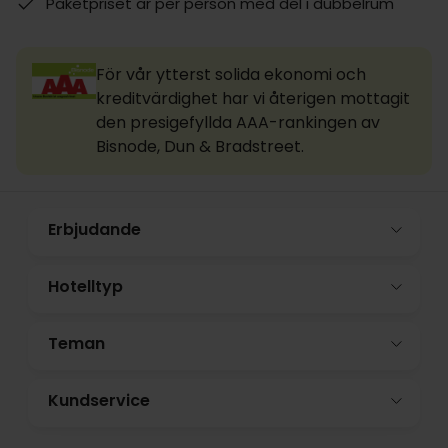
Paketpriset är per person med del i dubbelrum
För vår ytterst solida ekonomi och
kreditvärdighet har vi återigen mottagit
den presigefyllda AAA-rankingen av
Bisnode, Dun & Bradstreet.
Erbjudande
Hotelltyp
Teman
Kundservice