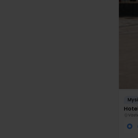
Mysi
Hote
Väst