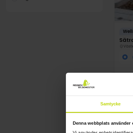
Well
Sätr
Väst
Samtycke
FÅ K
au
Denna webbplats använder 
Vi använder enhetsidentifierar