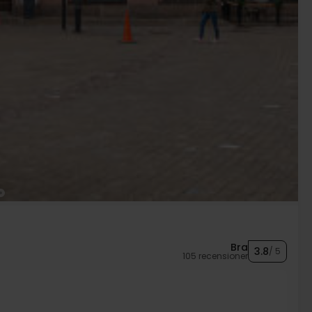
Bra
3.8
/ 5
105 recensioner