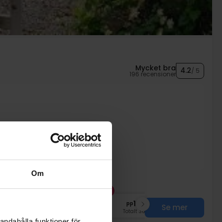
Mycket bra
4.2
/ 5
196 recensioner
t
Om
FÅ KVAR
nov
1839:-
dec
1839:-
pp
pp
Se mer
Totalt 3678:-
Totalt 3678:-
andahålla funktioner för