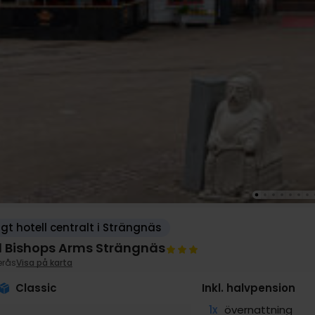
gt hotell centralt i Strängnäs
l Bishops Arms Strängnäs
erås
Visa på karta
Classic
Inkl. halvpension
1x
övernattning