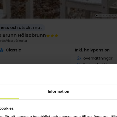
ness och utsökt mat
a Brunn Hälsobrunn
erås
Visa på karta
Classic
Inkl. halvpension
2x
övernattningar
2x
Frukostbuffé
2x
Kvällens varmrät
∞
Spaentré
∞
Gratis parkering
Information
VAR
g
1839:-
sep
1839:-
okt
1839:-
pp
pp
pp
cookies
Totalt 3678:-
Totalt 3678:-
Totalt 3678:-
e för att anpassa innehållet och annonserna till användarna, tillh