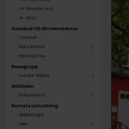
4+ (Mycket bra)
2
3+ (Bra)
1
Avstånd till din hemadress
Centralt
1
Nära strand
2
Nära sjö/hav
2
Resegrupp
Hundar tillåtet
2
Måltiden
Halvpension
4
Rumets utrustning
Spjälsängar
1
Hiss
3