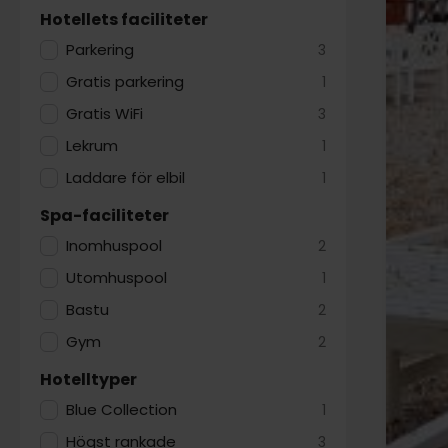
Hotellets faciliteter
Parkering
3
Gratis parkering
1
Gratis WiFi
3
Lekrum
1
Laddare för elbil
1
Spa-faciliteter
Inomhuspool
2
Utomhuspool
1
Bastu
2
Gym
2
Hotelltyper
Blue Collection
1
Högst rankade
3