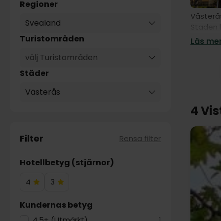
Regioner
Västerås
Svealand
Staden 
attrakti
Turistområden
Läs mer
imponer
välj Turistområden
anmärkni
Anundshö
Städer
Västerås
Västerås
Frilufts
4 Vis
Området 
avkoppla
shoppar
Filter
Rensa filter
Västerås
Hotellbetyg (stjärnor)
har gen
kulturel
4
3
är intre
4
3
Sverige,
Hotelstjärnor
Hotelstjärnor
Kundernas betyg
4.5+ (Utmärkt)
1