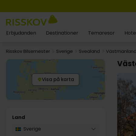
Erbjudanden
Destinationer
Temaresor
Hote
Risskov Bilsemester
Sverige
Svealand
Västmanlan
Väst
Visa på karta
Land
Sverige