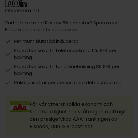
Observera att:
Varför boka med Risskov Bilsemester? Spara mer!
Billgare än hotellets egna priser.
Minimum slutstäd inkluderat
Expeditionsavgift: telefonbokning 129 SEK per
bokning
Expeditionsavgift: för onlinebokning 89 SEK per
bokning
Paketpriset är per person med del i dubbelrum
För vår ytterst solida ekonomi och
kreditvärdighet har vi återigen mottagit
den presigefyllda AAA-rankingen av
Bisnode, Dun & Bradstreet.