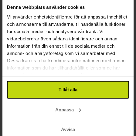
Denna webbplats använder cookies
BRA PRIS!
Vi använder enhetsidentifierare för att anpassa innehållet
och annonserna till användarna, tillhandahålla funktioner
för sociala medier och analysera vår trafik. Vi
vidarebefordrar även sådana identifierare och annan
information från din enhet till de sociala medier och
annons- och analysföretag som vi samarbetar med.
Dessa kan i sin tur kombinera informationen med annan
Historisk pärla vid södra Vänern
information som du har tillhandahållit eller som de har
Ronnums Herrgård
samlat in när du har använt deras tjänster.
Mycket bra
118 recensioner
4.2
/ 5
Tillåt alla
Trollhättan
Inkl 1 x kvällens varmrätt
Anpassa
2x
övernattning med frukost
1x
kvällens varmrätt
1x
kaffe/te med sötsak på ankomstdagen
Avvisa
Se allt som ingår
∞
Fri entré till jacuzzi och bastu