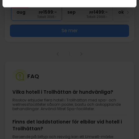
FÅ KVAR
2x
Gratis parkering
aug
1599:-
sep
1499:-
okt
pp
pp
Totalt 3198:-
Totalt 2998:-
Se mer
1
FAQ
Vilka hotell i Trollhättan är hundvänliga?
Risskov erbjuder flera hotell i Trollhättan med spa- och
wellnessfaciliteter såsom pooler, bastu och avkopplande
behandlingar. Använd filtret Spa-faciliteter.
Finns det laddstationer för elbilar vid hotell i
Trollhättan?
Beroende på biltyp och resväg kan ett Umwelt-märke