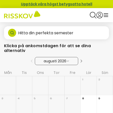
Upptäck våra högst betygsatta hotell
Hitta din perfekta semester
Klicka på ankomstdagen för att se dina
alternativ
augusti 2026
Mån
Tis
Ons
Tor
Fre
Lör
Sön
1
2
3
4
5
6
7
8
9