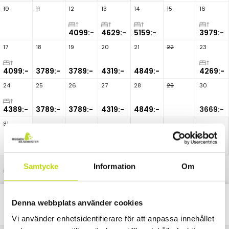
10
11
12
13
14
15
16
4099:-
4629:-
5159:-
3979:-
17
18
19
20
21
22
23
4099:-
3789:-
3789:-
4319:-
4849:-
4269:-
24
25
26
27
28
29
30
4389:-
3789:-
3789:-
4319:-
4849:-
3669:-
31
Samtycke
Information
Om
Uppgraderad rumstyp
Denna webbplats använder cookies
Classic
Alla
Paket
Nätter
Vi använder enhetsidentifierare för att anpassa innehållet