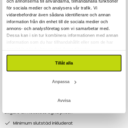
och annonserna till användarna, tillhandahålla funktioner
för sociala medier och analysera vår trafik. Vi
Kontakta oss
vidarebefordrar även sådana identifierare och annan
information från din enhet till de sociala medier och
040 611 6130
annons- och analysföretag som vi samarbetar med.
kontakt@risskov.se
Dessa kan i sin tur kombinera informationen med annan
information som du har tillhandahållit eller som de har
Våra öppetider är:
samlat in när du har använt deras tjänster.
Måndag - Fredag: 9 - 17
Tillåt alla
Lördag - Söndag: 10-15
Follow us on social media
Anpassa
Observera att:
Avvisa
Varför boka med Risskov Bilsemester? Spara mer!
Billgare än hotellets egna priser.
Minimum slutstäd inkluderat