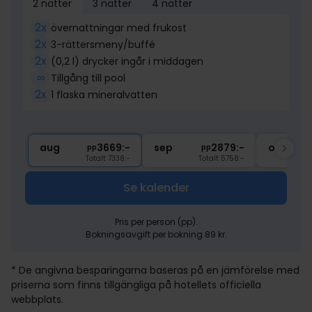
2 nätter
3 nätter
4 nätter
2x
övernattningar med frukost
2x
3-rättersmeny/buffé
2x
(0,2 l) drycker ingår i middagen
∞
Tillgång till pool
2x
1 flaska mineralvatten
aug
3669:-
sep
2879:-
okt
pp
pp
Totalt 7338:-
Totalt 5758:-
Se kalender
Pris per person (pp).
Bokningsavgift per bokning 89 kr.
* De angivna besparingarna baseras på en jämförelse med
priserna som finns tillgängliga på hotellets officiella
webbplats.