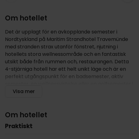
Om hotellet
Det är upplagt för en avkopplande semester i
Nordtyskland på Maritim Strandhotel Travemünde
med stranden strax utanför fönstret, njutning i
hotellets stora wellnessområde och en fantastisk
utsikt både från rummen och, restaurangen. Detta
4-stjärniga hotell har ett helt unikt läge och är en
perfekt utgångspunkt för en badsemester, aktiv
semester, en wellnessvistelse eller en golfsemester i
Nordtyskland.
Visa mer
Om hotellet
Maritim Strandhotel Travemünde är beläget precis
Om hotellet
vid kusten i Travemünde, som är ett område
Praktiskt
tillhörande den vackra Hansastaden Lübeck. Hotellet
ligger där floden Trave mynnar ut i Östersjön, endast