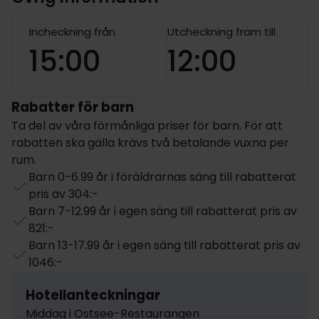
Maritim Strandhotel Travemünde har 250 rum som
alla är inredda i fin modern stil och utrustade med
Incheckning från
Utcheckning fram till
egen balkong, eget badrum, hårtork, sminkspegel,
15:00
12:00
telefon, TV, minibar och säkerhetsskåp.
Hotellets Classic-rum är 28 m² stora och placerade
mellan 4:e och 7:e våningen och har alla utsikt över
Rabatter för barn
flodmynningen eller Lübeck-bukten.
Ta del av våra förmånliga priser för barn. För att
rabatten ska gälla krävs två betalande vuxna per
rum.
Barn 0-6.99 år i föräldrarnas säng till rabatterat
pris av 304:-
Barn 7-12.99 år i egen säng till rabatterat pris av
821:-
Barn 13-17.99 år i egen säng till rabatterat pris av
1046:-
Hotellanteckningar
Middag i Ostsee-Restaurangen
