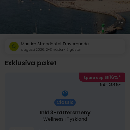
1 / 7
Maritim Strandhotel Travemünde
augusti 2026, 2-3 nätter • 2 gäster
Exklusiva paket
16%
*
Spara upp till
från 2349:-
Classic
Inkl 3-rättersmeny
Wellness i Tyskland