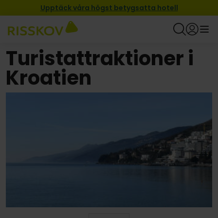
Upptäck våra högst betygsatta hotell
Turistattraktioner i
Kroatien