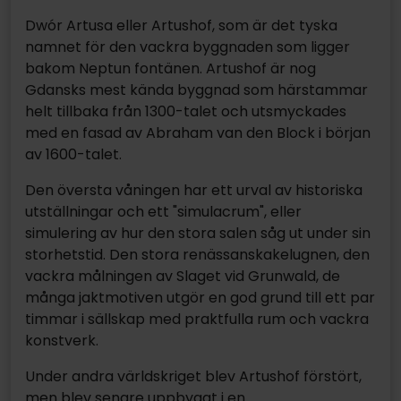
Dwór Artusa eller Artushof, som är det tyska
namnet för den vackra byggnaden som ligger
bakom Neptun fontänen. Artushof är nog
Gdansks mest kända byggnad som härstammar
helt tillbaka från 1300-talet och utsmyckades
med en fasad av Abraham van den Block i början
av 1600-talet.
Den översta våningen har ett urval av historiska
utställningar och ett "simulacrum", eller
simulering av hur den stora salen såg ut under sin
storhetstid. Den stora renässanskakelugnen, den
vackra målningen av Slaget vid Grunwald, de
många jaktmotiven utgör en god grund till ett par
timmar i sällskap med praktfulla rum och vackra
konstverk.
Under andra världskriget blev Artushof förstört,
men blev senare uppbyggt i en