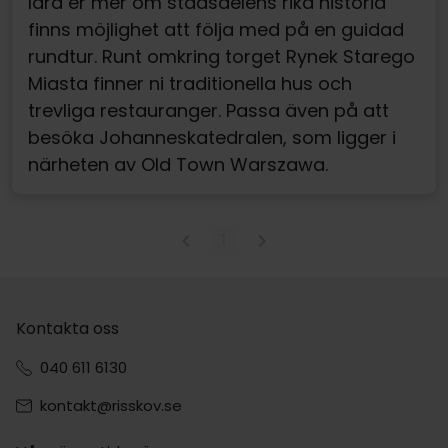
lära er mer om stadsdelens rika historia
finns möjlighet att följa med på en guidad
rundtur. Runt omkring torget Rynek Starego
Miasta finner ni traditionella hus och
trevliga restauranger. Passa även på att
besöka Johanneskatedralen, som ligger i
närheten av Old Town
Warszawa
.
1
Kontakta oss
040 611 6130
kontakt@risskov.se