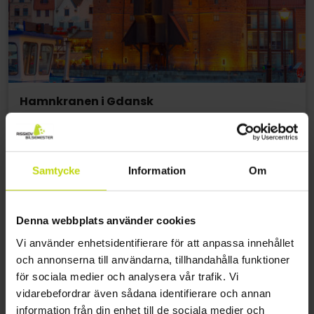
Hamnkranen i Gdansk
Hamnkranen är en av många byggnader som
symboliserar Gdansk, men som också vittnar om
stadens storhetstid som handelscentrum. Den
Samtycke
Information
Om
omnämndes första gången 1376, brann ner 1442
och återuppbyggdes 1444 och har behållit sitt
utseende sedan dess. Den användes bl.a. för att
Denna webbplats använder cookies
fästa master på fartyg och var en gång i tiden
Vi använder enhetsidentifierare för att anpassa innehållet
världens största kran med en lyftkapacitet på 4
och annonserna till användarna, tillhandahålla funktioner
ton upp till 11 meter. Den var i bruk fram till mitten
för sociala medier och analysera vår trafik. Vi
av 1800-talet och förstördes 1945 under striderna
vidarebefordrar även sådana identifierare och annan
om Gdańsk. Efter kriget byggdes den upp igen
information från din enhet till de sociala medier och