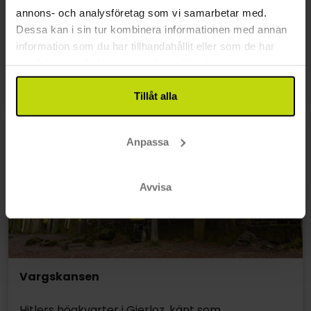
och donerades till Sjöfartsmuseet. Här finns en
annons- och analysföretag som vi samarbetar med.
permanent utställning om hur porten fungerade
Dessa kan i sin tur kombinera informationen med annan
mellan 1500- och 1700-talen, en klar vinnare för
information som du har tillhandahållit eller som de har
alla åldersgrupper, oavsett om man är på
samlat in när du har använt deras tjänster.
sommarsemester eller weekendresa i Gdansk.
Tillåt alla
Anpassa
Avvisa
Vargskansen
Hitlers högkvarter i Gierloz, känt som