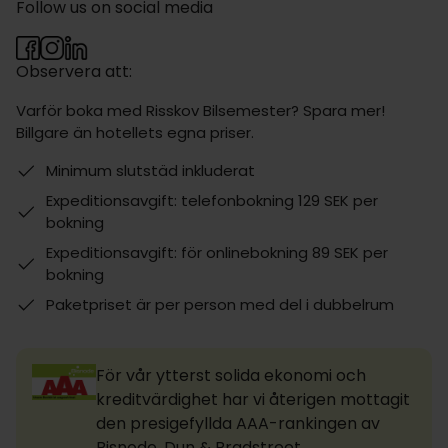
Follow us on social media
Observera att:
Varför boka med Risskov Bilsemester? Spara mer!
Billgare än hotellets egna priser.
Minimum slutstäd inkluderat
Expeditionsavgift: telefonbokning 129 SEK per
bokning
Expeditionsavgift: för onlinebokning 89 SEK per
bokning
Paketpriset är per person med del i dubbelrum
För vår ytterst solida ekonomi och
kreditvärdighet har vi återigen mottagit
den presigefyllda AAA-rankingen av
Bisnode, Dun & Bradstreet.