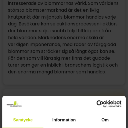
intresserade av blommornas värld. Som världens
största blomstermarknad är det en livlig
knutpunkt där miljontals blommor handlas varje
dag. Besökare kan se auktionsprocessen i aktion,
där blommor säljs i snabb följd till köpare från
hela världen. Marknadens enorma skala är
verkligen imponerande, med rader av färgglada
blommor som sträcker sig så långt ögat kan se.
För den som vill lära sig mer finns det guidade
turer som ger en inblick i branschens logistik och
den enorma mängd blommor som handlas.
Samtycke
Information
Om