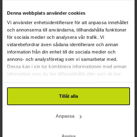
Denna webbplats använder cookies
Vi använder enhetsidentifierare för att anpassa innehållet
Peperbustornet
och annonserna till användarna, tillhandahålla funktioner
för sociala medier och analysera vår trafik. Vi
Peperbustornet är med sina 75 meter ett av de
vidarebefordrar även sådana identifierare och annan
högsta kyrkotornen i Holland och syns flera
information från din enhet till de sociala medier och
kilometer från staden. Tornet hör till Sankt
annons- och analysföretag som vi samarbetar med.
Michaels kyrkan som byggdes mellan 1394 och
Dessa kan i sin tur kombinera informationen med annan
1452 i nygotisk stil. Tornet är öppet för besökare
information som du har tillhandahållit eller som de har
varifrån ni bjuds på en fantastiskt fint utsikt ut
samlat in när du har använt deras tjänster.
över den fina medeltida staden med dess rustika
byggnader, kanaler och vallar.
Tillåt alla
Anpassa
Avvisa