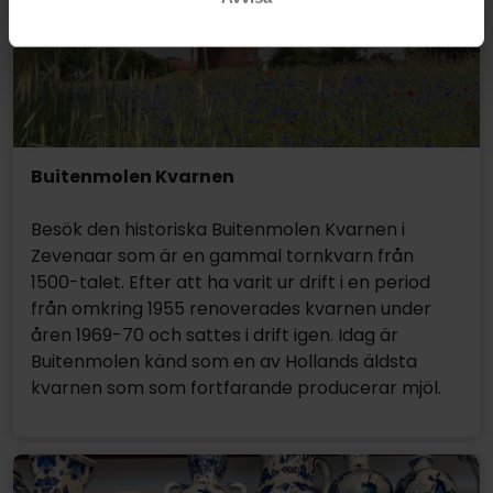
Buitenmolen Kvarnen
Besök den historiska Buitenmolen Kvarnen i
Zevenaar som är en gammal tornkvarn från
1500-talet. Efter att ha varit ur drift i en period
från omkring 1955 renoverades kvarnen under
åren 1969-70 och sattes i drift igen. Idag är
Buitenmolen känd som en av Hollands äldsta
kvarnen som som fortfarande producerar mjöl.