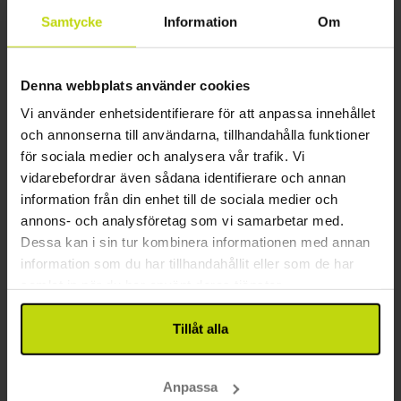
2x
övernattningar
Samtycke
Information
Om
2x
frukost
2x
utsökt 2-rättersmeny - kökets val
Se allt som ingår
1x
1 välkomstdrink
Denna webbplats använder cookies
FÅ KVAR
∞
Gratis internet och parkering
Vi använder enhetsidentifierare för att anpassa innehållet
sep
1499:-
okt
1499:-
nov
pp
pp
Totalt 2998:-
Totalt 2998:-
och annonserna till användarna, tillhandahålla funktioner
för sociala medier och analysera vår trafik. Vi
Se mer
vidarebefordrar även sådana identifierare och annan
information från din enhet till de sociala medier och
annons- och analysföretag som vi samarbetar med.
1
Dessa kan i sin tur kombinera informationen med annan
information som du har tillhandahållit eller som de har
samlat in när du har använt deras tjänster.
FAQ
Tillåt alla
Vilka hotell i Halvpension paket i Haderslev är
hundvänliga?
Anpassa
Risskov erbjuder många hotellpaket i Halvpension paket i