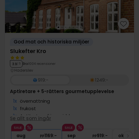
betyder mest: att uppleva mer.
God mat och historiska miljöer
Slukefter Kro
Bra
1004 recensioner
3.9
/ 5
Haderslev
919:-
1249:-
Aptiretare + 5-rätters gourmetupplevelse
1x
övernattning
1x
frukost
1x
Aptitretare före middagen
Se allt som ingår
1x
gourmetupplevelse med 5-rättersmeny
SALE
SALE
1x
Kaffe m. sötsak
aug
1169:-
sep
919:-
okt
pp
pp