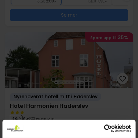
Totalt 2338:-
Totalt 1838:-
Se mer
35%
Spara upp till
Nyrenoverat hotell mitt i Haderslev
Hotel Harmonien Haderslev
Bra
622 recensioner
4.0
/ 5
Haderslev
Inkl 2-rättersmeny