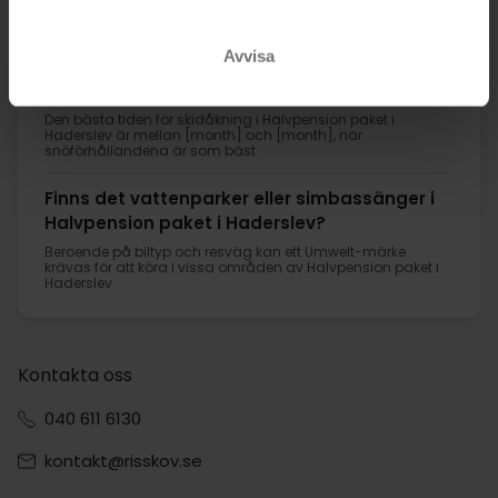
Haderslev med mycket bra valuta för pengarna, ofta med
halvpension och extra förmåner inkluderade.
Avvisa
Finns det hotell i Halvpension paket i
Haderslev med gratis parkering?
Den bästa tiden för skidåkning i Halvpension paket i
Haderslev är mellan [month] och [month], när
snöförhållandena är som bäst.
Finns det vattenparker eller simbassänger i
Halvpension paket i Haderslev?
Beroende på biltyp och resväg kan ett Umwelt-märke
krävas för att köra i vissa områden av Halvpension paket i
Haderslev.
Kontakta oss
040 611 6130
kontakt@risskov.se