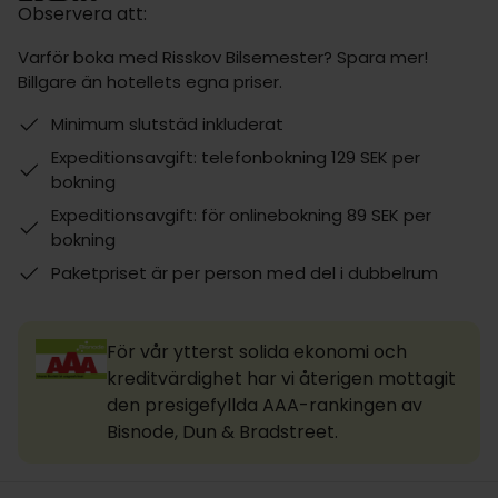
Observera att:
Varför boka med Risskov Bilsemester? Spara mer!
Billgare än hotellets egna priser.
Minimum slutstäd inkluderat
Expeditionsavgift: telefonbokning 129 SEK per
bokning
Expeditionsavgift: för onlinebokning 89 SEK per
bokning
Paketpriset är per person med del i dubbelrum
För vår ytterst solida ekonomi och
kreditvärdighet har vi återigen mottagit
den presigefyllda AAA-rankingen av
Bisnode, Dun & Bradstreet.