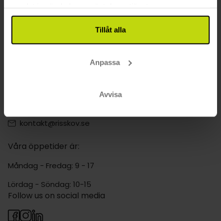
Erbjuder hotell i Halvpension paket i
samlat in när du har använt deras tjänster.
Hundested familjerum?
Tillåt alla
Halvpension paket i Hundested erbjuder många populära
sevärdheter, inklusive historiska platser, museer och
naturområden.
Anpassa
Kontakta oss
Avvisa
040 611 6130
kontakt@risskov.se
Våra öppetider är:
Måndag - Fredag: 9 - 17
Lördag - Söndag: 10-15
Follow us on social media