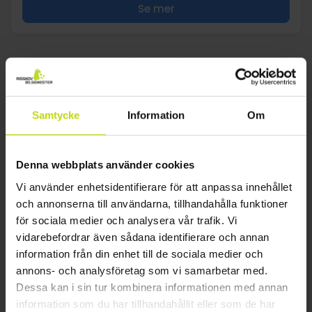
Se mer
1
FAQ
Samtycke
Information
Om
Vilka hotell i Halvpension paket i Hundested
erbjuder måltider eller halvpension?
Denna webbplats använder cookies
De flesta av Risskovs hotellerbjudanden i Halvpension paket
Vi använder enhetsidentifierare för att anpassa innehållet
i Hundested inkluderar halvpension, vilket innebär både
frukost och middag. Använd filtret ”Måltidsalternativ” för att
och annonserna till användarna, tillhandahålla funktioner
hitta hotell med inkluderade måltider.
för sociala medier och analysera vår trafik. Vi
vidarebefordrar även sådana identifierare och annan
Bor barn gratis på hotell i Halvpension paket i
Hundested?
information från din enhet till de sociala medier och
annons- och analysföretag som vi samarbetar med.
Den bästa tiden att besöka Halvpension paket i Hundested
beror på dina intressen, eftersom varje årstid har sina egna
Dessa kan i sin tur kombinera informationen med annan
höjdpunkter.
information som du har tillhandahållit eller som de har