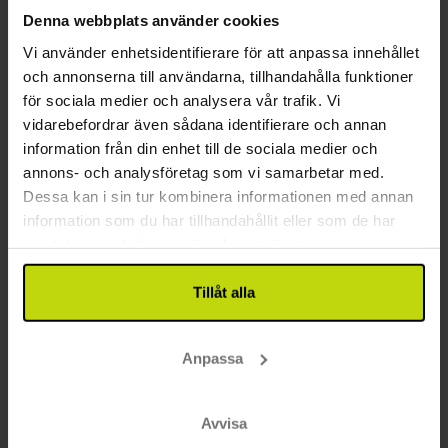
Totalt 5438:-
Totalt 5438:-
Denna webbplats använder cookies
Vi använder enhetsidentifierare för att anpassa innehållet
Se mer
och annonserna till användarna, tillhandahålla funktioner
för sociala medier och analysera vår trafik. Vi
vidarebefordrar även sådana identifierare och annan
1
information från din enhet till de sociala medier och
annons- och analysföretag som vi samarbetar med.
Dessa kan i sin tur kombinera informationen med annan
FAQ
information som du har tillhandahållit eller som de har
samlat in när du har använt deras tjänster.
Finns det prisvärda hotell i Halvpension paket
i Helsingør med alla måltider inkluderade?
Tillåt alla
Ja, Risskov erbjuder hotellpaket i Halvpension paket i
Helsingør där alla måltider och utvalda drycker ingår till ett
förmånligt pris.
Anpassa
Har butiker och sevärdheter öppet på
söndagar i Halvpension paket i Helsingør?
Ja, Risskov erbjuder flera hotell i Halvpension paket i
Avvisa
Helsingør av hög standard med god service, moderna