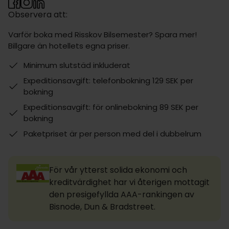
Observera att:
Varför boka med Risskov Bilsemester? Spara mer!
Billgare än hotellets egna priser.
Minimum slutstäd inkluderat
Expeditionsavgift: telefonbokning 129 SEK per
bokning
Expeditionsavgift: för onlinebokning 89 SEK per
bokning
Paketpriset är per person med del i dubbelrum
För vår ytterst solida ekonomi och
kreditvärdighet har vi återigen mottagit
den presigefyllda AAA-rankingen av
Bisnode, Dun & Bradstreet.