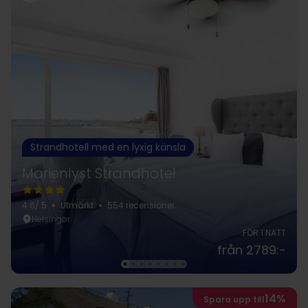
betyder mest: att uppleva mer.
Strandhotell med en lyxig känsla
Marienlyst Strandhotel
4.6
/ 5
Utmärkt
554 recensioner
Helsingør
FÖR 1 NATT
från 2789:-
14%
Spara upp till