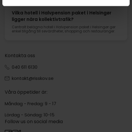
faciliteter och bekväma rum.
Vilka hotell i Halvpension paket i Helsingør
ligger nära kollektivtrafik?
Centralt belägna hotell i Halvpension paket i Helsingør ger
enkel tillgång till sevärdheter, shopping och restauranger.
Kontakta oss
040 611 6130
kontakt@risskov.se
Våra öppetider är:
Måndag - Fredag: 9 - 17
Lördag - Söndag: 10-15
Follow us on social media