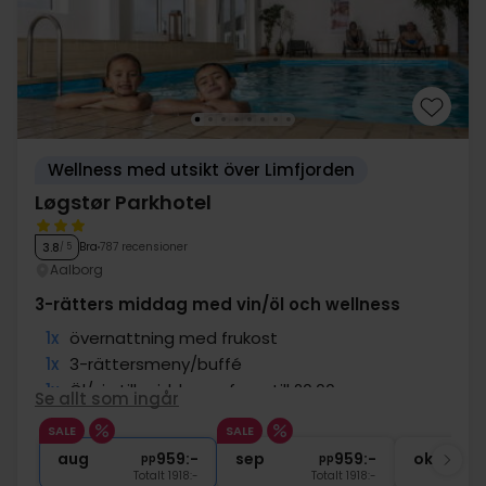
Wellness med utsikt över Limfjorden
Løgstør Parkhotel
Bra
787 recensioner
3.8
/ 5
Aalborg
3-rätters middag med vin/öl och wellness
1x
övernattning med frukost
1x
3-rättersmeny/buffé
1x
Öl/vin till middagen fram till 20.00
Se allt som ingår
∞
Gratis tillgång till pool och wellness
SALE
SALE
∞
Gratis internet och parkering
aug
959:-
sep
959:-
okt
pp
pp
Totalt 1918:-
Totalt 1918:-