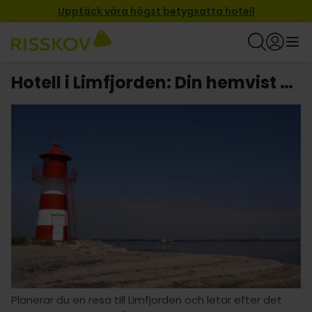
Upptäck våra högst betygsatta hotell
Hotell i Limfjorden: Din hemvist borta från hemmet!
Planerar du en resa till Limfjorden och letar efter det