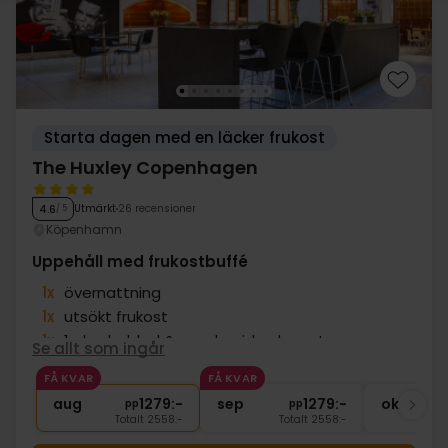
Starta dagen med en läcker frukost
The Huxley Copenhagen
Utmärkt
26 recensioner
4.6
/ 5
Köpenhamn
Uppehåll med frukostbuffé
1x
övernattning
1x
utsökt frukost
1x
1 glas bubbel & snacks vid ankomst
Se allt som ingår
∞
Sen utcheckning
FÅ KVAR
FÅ KVAR
∞
Gratis internet
aug
1279:-
sep
1279:-
okt
pp
pp
Totalt 2558:-
Totalt 2558:-