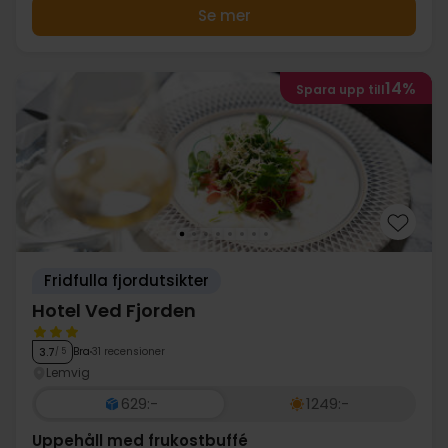
Se mer
14%
Spara upp till
Fridfulla fjordutsikter
Hotel Ved Fjorden
Bra
31 recensioner
3.7
/ 5
Lemvig
629:-
1249:-
Uppehåll med frukostbuffé