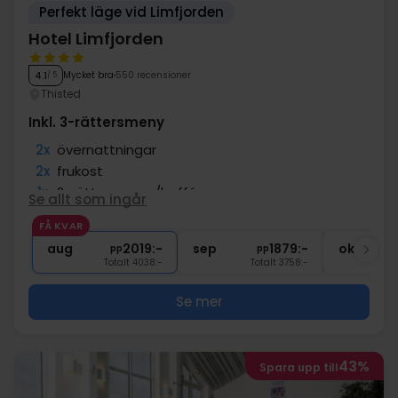
Perfekt läge vid Limfjorden
Hotel Limfjorden
Mycket bra
550 recensioner
4.1
/ 5
Thisted
Inkl. 3-rättersmeny
2x
övernattningar
2x
frukost
1x
2-rättersmeny/buffé
Se allt som ingår
1x
3-rättersmeny/buffé
FÅ KVAR
1x
1 välkomstdrink
aug
2019:-
sep
1879:-
okt
pp
pp
Totalt 4038:-
Totalt 3758:-
Se mer
43%
Spara upp till