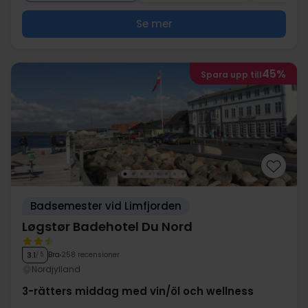
Se mer
45%
Spara upp till
Badsemester vid Limfjorden
Løgstør Badehotel Du Nord
Bra
258 recensioner
3.1
/ 5
Nordjylland
3-rätters middag med vin/öl och wellness