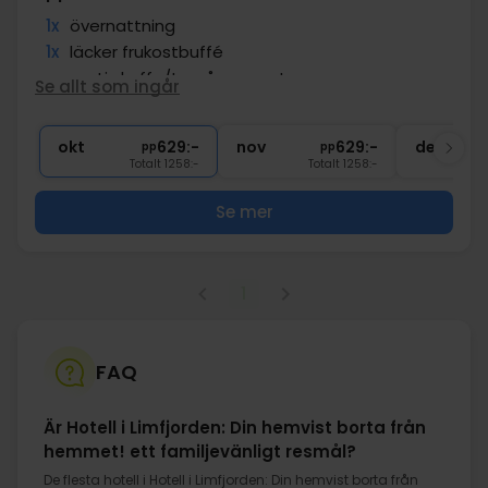
1x
övernattning
1x
läcker frukostbuffé
∞
gratis kaffe/te på rummet
Se allt som ingår
∞
Gratis parkering
∞
Gratis Wi-Fi
okt
629:-
nov
629:-
dec
pp
pp
Totalt 1258:-
Totalt 1258:-
Se mer
1
FAQ
Är Hotell i Limfjorden: Din hemvist borta från
hemmet! ett familjevänligt resmål?
De flesta hotell i Hotell i Limfjorden: Din hemvist borta från