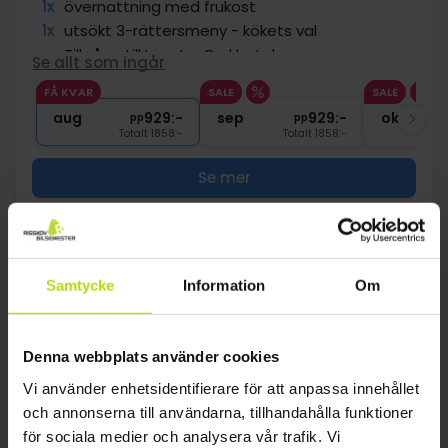
1x
övernattning med frukost
1x
utsökt 3-rättersmeny - kökets val
∞
Tillgång till Løgstør Parkhotel sp
Se allt som ingår
1x
Öl/vin till middagen fram till 20.00
FÅ KVAR
SALE
SALE
∞
Gratis internet och parkering
aug
929:-
sep
929:-
okt
pp
pp
Totalt 1858:-
Totalt 1858:-
Se mer
20%
Spara upp till
Samtycke
Information
Om
Denna webbplats använder cookies
Vi använder enhetsidentifierare för att anpassa innehållet
och annonserna till användarna, tillhandahålla funktioner
för sociala medier och analysera vår trafik. Vi
Vacker utsikt över fjorden