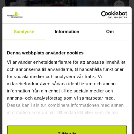
Upptäck Køge och Stevns Klint
Four Points Flex by Sheraton Køge
Samtycke
Information
Om
Bra
183 recensioner
3.6
/ 5
Køge
Denna webbplats använder cookies
Inkl. 1 glas vin och parkering
Vi använder enhetsidentifierare för att anpassa innehållet
2x
övernattningar
och annonserna till användarna, tillhandahålla funktioner
2x
frukostbuffé
för sociala medier och analysera vår trafik. Vi
1x
1 glas vin/öl/vatten
vidarebefordrar även sådana identifierare och annan
Se allt som ingår
1x
kaffe att ta med
information från din enhet till de sociala medier och
FÅ KVAR
FÅ KVAR
2x
Gratis parkering och internet
annons- och analysföretag som vi samarbetar med.
aug
Slutsåld
sep
1599:-
okt
1449:
pp
pp
Dessa kan i sin tur kombinera informationen med annan
Totalt 3198:-
Totalt 2898:
information som du har tillhandahållit eller som de har
samlat in när du har använt deras tjänster.
Se mer
Tillåt alla