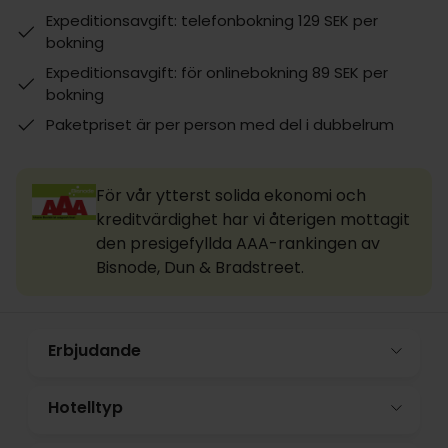
Expeditionsavgift: telefonbokning 129 SEK per
bokning
Expeditionsavgift: för onlinebokning 89 SEK per
bokning
Paketpriset är per person med del i dubbelrum
För vår ytterst solida ekonomi och
kreditvärdighet har vi återigen mottagit
den presigefyllda AAA-rankingen av
Bisnode, Dun & Bradstreet.
Erbjudande
Hotelltyp