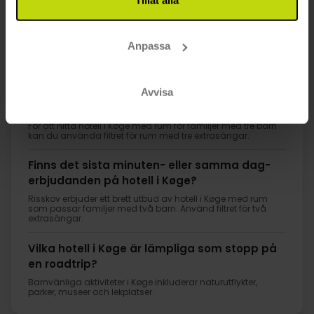
1
Anpassa
FAQ
Avvisa
Vilka hotell i Køge är hundvänliga?
För att hitta hotell i Køge med rum för familjer med tre barn
kan du använda filtret för rum med tre extrasängar.
Finns det sista minuten- eller samma dag-
erbjudanden på hotell i Køge?
Risskov erbjuder ett brett utbud av hotell i Køge med rum
som passar familjer med två barn. Använd filtret för två
extrasängar.
Vilka hotell i Køge är lämpliga som stopp på
en roadtrip?
Barnvänliga aktiviteter i Køge inkluderar naturutflykter,
parker, museer och lekplatser.