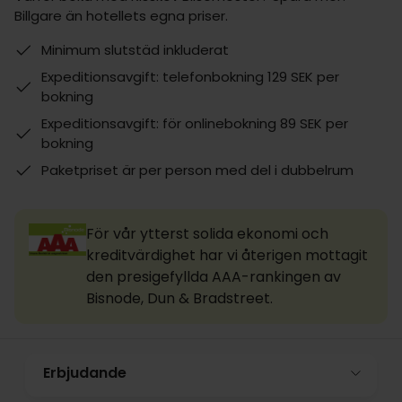
Billgare än hotellets egna priser.
Minimum slutstäd inkluderat
Expeditionsavgift: telefonbokning 129 SEK per
bokning
Expeditionsavgift: för onlinebokning 89 SEK per
bokning
Paketpriset är per person med del i dubbelrum
För vår ytterst solida ekonomi och
kreditvärdighet har vi återigen mottagit
den presigefyllda AAA-rankingen av
Bisnode, Dun & Bradstreet.
Erbjudande