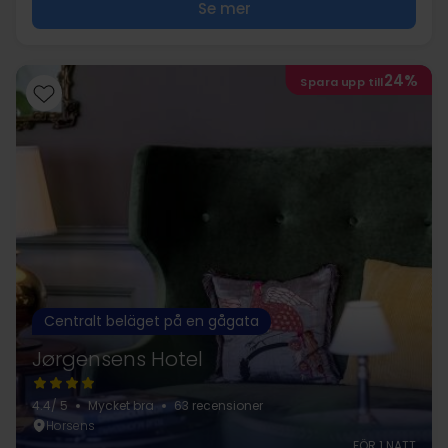
Se mer
24%
Spara upp till
Centralt beläget på en gågata
Jørgensens Hotel
4.4
/ 5
Mycket bra
63 recensioner
Horsens
FÖR 1 NATT