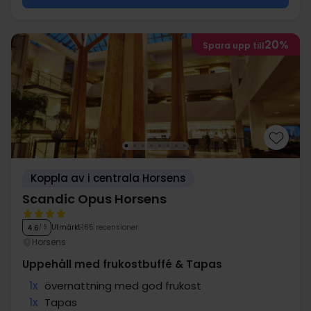
20%
Spara upp till
Koppla av i centrala Horsens
Scandic Opus Horsens
Utmärkt
165 recensioner
4.6
/ 5
Horsens
Uppehåll med frukostbuffé & Tapas
1x
övernattning med god frukost
1x
Tapas