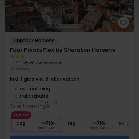
Upptäck Horsens
Four Points Flex by Sheraton Horsens
Mycket bra
7 recensioner
4.4
/ 5
Horsens
Inkl. 1 glas vin, öl eller vatten
1x
övernattning
1x
frukostbuffé
1x
1 glas vin/öl/vatten
Se allt som ingår
∞
kaffe att ta med
FÅ KVAR
∞
Gratis Wi-Fi
aug
719:-
sep
719:-
okt
pp
pp
Totalt 1438:-
Totalt 1438:-