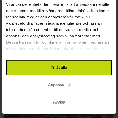
Vi använder enhetsidentifierare för att anpassa innehållet
Mycket bra
108 recensioner
4.5
/ 5
och annonserna till användarna, tillhandahålla funktioner
Horsens
för sociala medier och analysera vår trafik. Vi
2049:-
1619:-
vidarebefordrar även sådana identifierare och annan
Inkl 2-rättersmeny
information från din enhet till de sociala medier och
annons- och analysföretag som vi samarbetar med.
2x
övernattningar
Dessa kan i sin tur kombinera informationen med annan
2x
frukostbuffé
information som du har tillhandahållit eller som de har
2x
2-rättersmeny/buffé
Se allt som ingår
samlat in när du har använt deras tjänster.
2x
kaffe att ta med
FÅ KVAR
FÅ KVAR
FÅ KVAR
∞
Gratis parkering
aug
2049:-
sep
2239:-
okt
pp
pp
Tillåt alla
Totalt 4098:-
Totalt 4478:-
Se mer
Anpassa
24%
Avvisa
Spara upp till