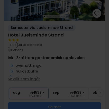
Semester vid Juelsminde Strand
Hotel Juelsminde Strand
Bra
518 recensioner
3.9
/ 5
Horsens
Inkl. 3-rätters gastronomisk upplevelse
1x
övernattningar
1x
frukostbuffé
1x
utsökt 3-rättersmeny
Se allt som ingår
∞
Gratis kaffe under vistelsen
∞
Gratis internet och parkering
aug
1539:-
sep
1539:-
okt
pp
pp
Totalt 3078:-
Totalt 3078:-
Se mer