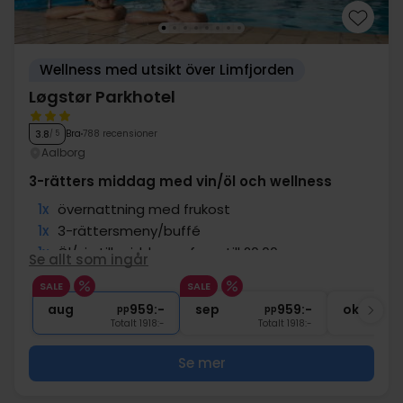
Wellness med utsikt över Limfjorden
Løgstør Parkhotel
Bra
788 recensioner
3.8
/ 5
Aalborg
3-rätters middag med vin/öl och wellness
1x
övernattning med frukost
1x
3-rättersmeny/buffé
1x
Öl/vin till middagen fram till 20.00
Se allt som ingår
∞
Gratis tillgång till pool och wellness
SALE
SALE
∞
Gratis internet och parkering
aug
959:-
sep
959:-
okt
pp
pp
Totalt 1918:-
Totalt 1918:-
Se mer