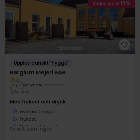
15%
Spara upp till
Upplev danskt "hygge"
Børglum Mejeri B&B
Mycket bra
9 recensioner
4.2
/ 5
Aalborg
Med frukost och dryck
2x
övernattningar
2x
frukost
2x
Välkomstdrink i baren
Se allt som ingår
1x
kaffe att ta med