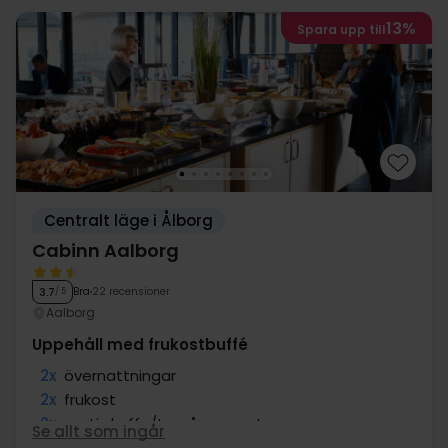
13%
Spara upp till
Centralt läge i Ålborg
Cabinn Aalborg
Bra
22 recensioner
3.7
/ 5
Aalborg
Uppehåll med frukostbuffé
2x
övernattningar
2x
frukost
2x
gratis kaffe/te på rummet
Se allt som ingår
∞
Gratis internet