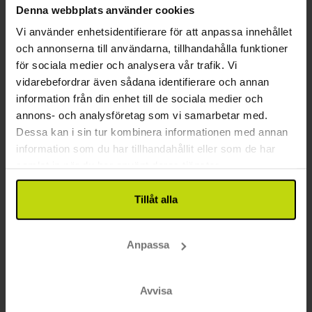
Aalborg
Denna webbplats använder cookies
Inkl. 1 glas vin, öl eller vatten
Vi använder enhetsidentifierare för att anpassa innehållet
2x
övernattningar
och annonserna till användarna, tillhandahålla funktioner
2x
frukost
för sociala medier och analysera vår trafik. Vi
1x
1 glas vin/öl/vatten
vidarebefordrar även sådana identifierare och annan
Se allt som ingår
1x
kaffe att ta med
information från din enhet till de sociala medier och
∞
Centralt läge
annons- och analysföretag som vi samarbetar med.
aug
1469:-
sep
1469:-
okt
pp
pp
Dessa kan i sin tur kombinera informationen med annan
Totalt 2938:-
Totalt 2938:-
information som du har tillhandahållit eller som de har
samlat in när du har använt deras tjänster.
Se mer
Tillåt alla
BRA PRIS!
Anpassa
Avvisa