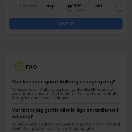
∞
Nära spännande sevärdheter
aug
Slutsåld
sep
1369:-
okt
1369:
pp
pp
Totalt 2738:-
Totalt 2738:
Se mer
1
FAQ
Vad kan man göra i Aalborg en regnig dag?
På vissa hotell i Aalborg bor barn gratis eller till reducerat
pris när de delar rum med föräldrar. Eventuella barnrabatter
framgår av hotellbeskrivningen.
Var hittar jag gratis eller billiga sevärdheter i
Aalborg?
Ja, vissa hotell i Aalborg erbjuder rum på markplan. Använd
filtret ”Rum på markplan” under Tillgänglighet.