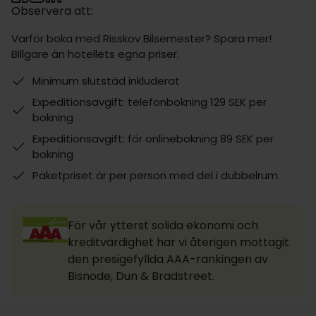
Observera att:
Varför boka med Risskov Bilsemester? Spara mer!
Billgare än hotellets egna priser.
Minimum slutstäd inkluderat
Expeditionsavgift: telefonbokning 129 SEK per
bokning
Expeditionsavgift: för onlinebokning 89 SEK per
bokning
Paketpriset är per person med del i dubbelrum
För vår ytterst solida ekonomi och
kreditvärdighet har vi återigen mottagit
den presigefyllda AAA-rankingen av
Bisnode, Dun & Bradstreet.